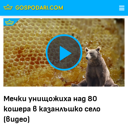
Play
Video
Мечки унищожиха над 80
кошера в казанлъшко село
(видео)