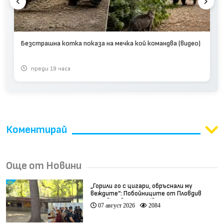
Безстрашна котка показа на мечка кой командва (видео)
преди 19 часа
Коментирай
Още от Новини
„Горили го с цигари, обръснали му
веждите“: Побойниците от Пловдив
остават в ареста (видео)
07 август 2026
2084