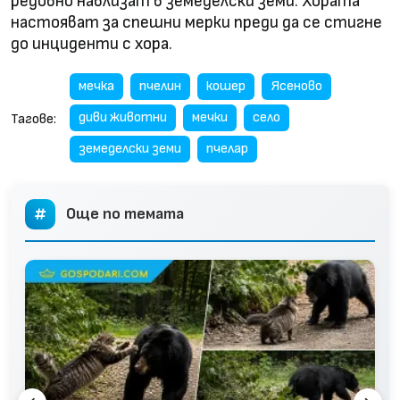
редовно навлизат в земеделски земи. Хората
настояват за спешни мерки преди да се стигне
до инциденти с хора.
мечка
пчелин
кошер
Ясеново
диви животни
мечки
село
Тагове:
земеделски земи
пчелар
Още по темата