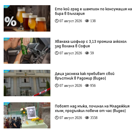
Ето кой град е шампион по консумация на
бира в България
07 август 2026
138
Хванаха шофьор с 3,13 промила алкохол
зад волана в София
07 август 2026
59
Деца заснеха как пребиват свой
връстник в Радомир (видео)
07 август 2026
956
Побоят над мъжа, починал на Младежкия
хълм, продължил повече от час (видео)
07 август 2026
3558