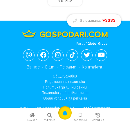
Виж още
3333
За сигнали:
Part of
Global Group
За нас
Екип
Реклама
Контакти
Общи условия
Редакционна политика
Политика за лични данни
Политика за бисквитките
Общи условия за реклама
© 2003-2026 Gospodari.com, Всички права запазени.
НАЧАЛО
ТЪРСЕНЕ
ЗАПАЗЕНИ
ИСТОРИЯ