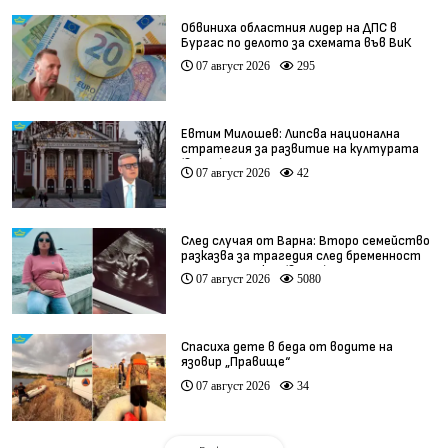
Обвиниха областния лидер на ДПС в
Бургас по делото за схемата във ВиК
07 август 2026
295
Евтим Милошев: Липсва национална
стратегия за развитие на културата
(видео)
07 август 2026
42
След случая от Варна: Второ семейство
разказва за трагедия след бременност
при същия лекар (видео)
07 август 2026
5080
Спасиха дете в беда от водите на
язовир „Правище“
07 август 2026
34