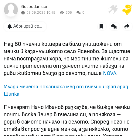
Gospodari.com
09.09.2025 10:45
306
0
Абонирай се...
Над 80 пчелни кошера са били унищожени от
мечки в казанлъшкото село Ясеново. За щастие
няма пострадали хора, но местните жители са
силно притеснени от зачестилите набези на
диви животни близо до селото, пише
.
NOVA
Млади мечета похапнаха мед от пчелини край град
Шипка
Пчеларят Начо Иванов разказва, че вижда мечки
почти всяка вечер в пчелина си, а понякога –
дори в самото начало на селото. Според него не
става въпрос за една мечка, а за няколко, които