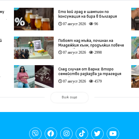
 му
Ето кой град е шампион по
консумация на бира в България
део)
07 август 2026
96
й
Побоят над мъжа, починал на
Младежкия хълм, продължил повече
от час (видео)
07 август 2026
2998
След случая от Варна: Второ
семейство разказва за трагедия
)
след бременност при същия лекар
07 август 2026
4579
(видео)
Виж още