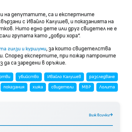
и на депутатите, са и експертните
свързани с Ивайло Калушев, и показанията на
тков. Нито едно дете или друг свидетел не е
исали групата като „добри хора“.
, за които свидетелства
та гилзи и куршуми
яни. Според експертите, при пожар патроните
 да са заредени в оръжие.
ртви
убийство
Ивайло Калушев
разследване
показания
хижа
свидетели
МВР
Лолита
Виж всички