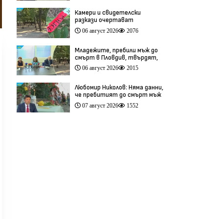
Камери и свидетелски
разкази очертават
хронологията на фаталния
06 август 2026
2076
побой край Младежкия хълм
(видео)
Младежите, пребили мъж до
смърт в Пловдив, твърдят,
че са „ловци на педофили”
06 август 2026
2015
(видео)
Любомир Николов: Няма данни,
че пребитият до смърт мъж
в Пловдив е бил педофил
07 август 2026
1552
(видео)