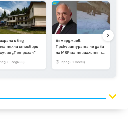
Бден
охрана и без
Демерджиев:
гра
нчателни отговори
Прокуратурата не дава
офи
случая „Петрохан“
на МВР материалите по
Пет
делото „Петрохан“
(вид
реди 3 седмици
преди 1 месец
п
(видео)