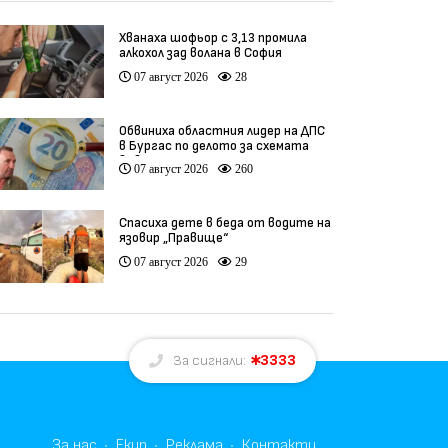
Хванаха шофьор с 3,13 промила
алкохол зад волана в София
07 август 2026
28
Обвиниха областния лидер на ДПС
в Бургас по делото за схемата
във ВиК
07 август 2026
260
Спасиха дете в беда от водите на
язовир „Правище“
07 август 2026
29
3333
За сигнали:
За нас
Екип
Реклама
Контакти