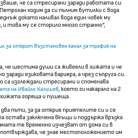
зваше, че са стресирани заради работата си.
 Петрохан ходим да си пълним бутилки с вода
веднъж докато наливал вода един човек му
о, и това му се сторило много странно“,
л за открит възстановен канал за трафик на
а, че шестима души са живеели в хижата и че
 заради езиковата бариера, а чрез съпруга си.
о са изглеждали стресирани и споменава
, което ги накарало на 2
ата на Ивайло Калушев
хижата горяща и пушеща.
два пъти, за да открие приятелите си и се
та остава заключена вкъщи и поддържа връзка
вамата те временно изчезват от дома си в
а потвърждава, че знае местоположението им