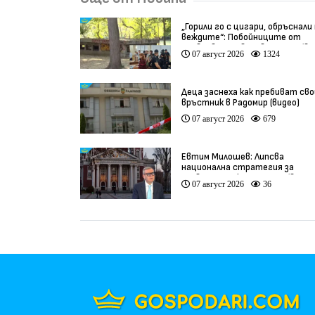
„Горили го с цигари, обръснали
веждите“: Побойниците от
Пловдив остават в ареста (ви
07 август 2026
1324
Деца заснеха как пребиват сво
връстник в Радомир (видео)
07 август 2026
679
Евтим Милошев: Липсва
национална стратегия за
развитие на културата (видео
07 август 2026
36