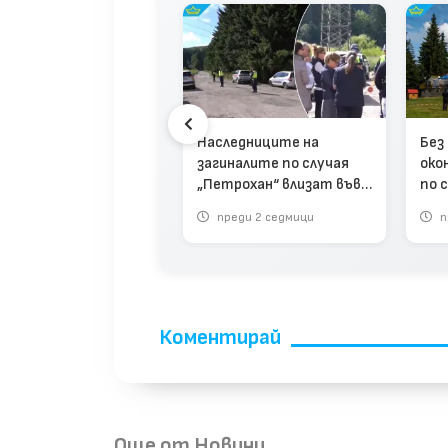
рохан след
агедията: Мястото
 пази тайни (видео)
Наследниците на
Без 
загиналите по случая
око
„Петрохан“ влизат във
по 
владение на хижата
реди 3 месеца
преди 2 седмици
п
(видео)
Коментирай
Още от Новини