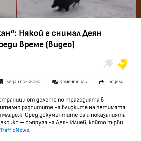
Video
н“: Някой е снимал Деян
еди време (видео)
Гледай по-късно
Коментирай
Сподели
 страници от делото по трагедията в
чително разпитите на близките на петимата
н младеж. Сред документите са и показанията
ксико – съпруга на Деян Илиев, който първи
.
TrafficNews