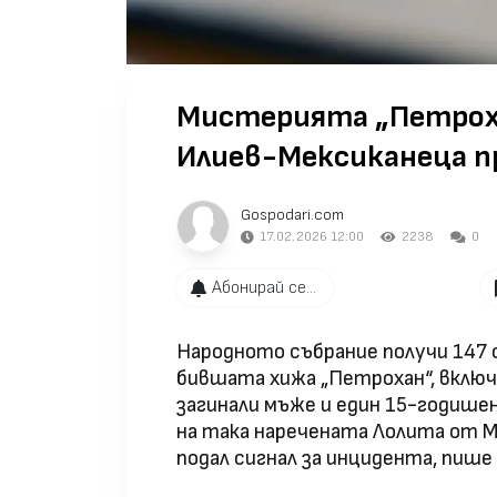
Мистерията „Петроха
Илиев-Мексиканеца пр
Gospodari.com
17.02.2026 12:00
2238
0
Абонирай се...
Народното събрание получи 147
бившата хижа „Петрохан“, вклю
загинали мъже и един 15-годише
на така наречената Лолита от Ме
подал сигнал за инцидента, пише