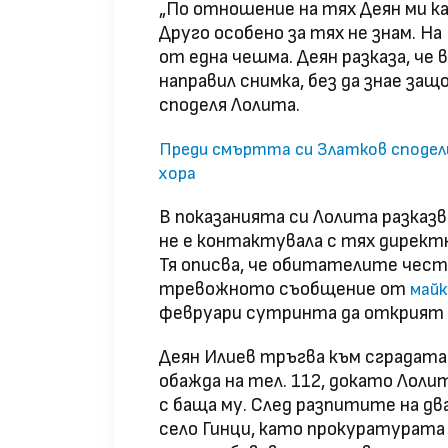
„По отношение на тях Деян ми ка
Друго особено за тях не знам. На
от една чешма. Деян разказа, че 
направил снимка, без да знае защ
споделя Лолита.
Преди смъртта си Златков сподели
хора
В показанията си Лолита разказв
не е контактувала с тях директно
Тя описва, че обитателите чест
тревожното съобщение от
майк
февруари сутринта да открият 
Деян Илиев тръгва към сградата 
обажда на тел. 112, докато Лоли
с баща му. След разпитите на д
село Гинци, като прокуратурат