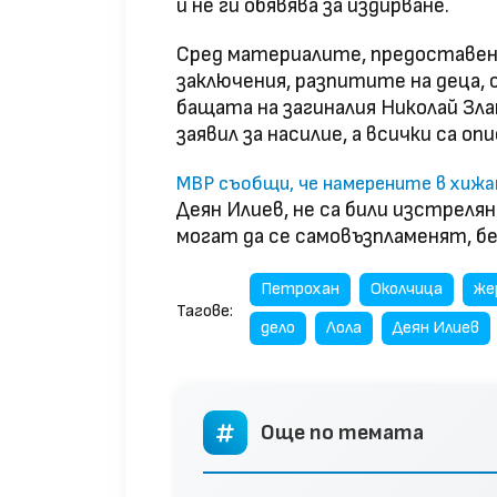
и не ги обявява за издирване.
Сред материалите, предоставен
заключения, разпитите на деца, 
бащата на загиналия Николай Зла
заявил за насилие, а всички са оп
МВР съобщи, че намерените в хижа
Деян Илиев, не са били изстрел
могат да се самовъзпламенят, без
Петрохан
Околчица
же
Тагове:
дело
Лола
Деян Илиев
Още по темата