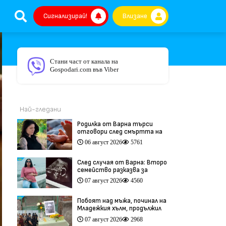
Сигнализирай!
Влизане
Стани част от канала на
Gospodari.com във Viber
Най-гледани
Родилка от Варна търси
отговори след смъртта на
бебето ѝ дни преди секцио
06 август 2026
5761
(видео)
След случая от Варна: Второ
семейство разказва за
трагедия след бременност
07 август 2026
4560
при същия лекар (видео)
Побоят над мъжа, починал на
Младежкия хълм, продължил
повече от час (видео)
07 август 2026
2968