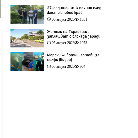
37-годишен мъж почина след
жесток побой край
Младежкия хълм в Пловдив
06 август 2026
1331
(видео)
Жители на Търговище
заплашват с блокада заради
опасен участък на пътя
05 август 2026
1073
София–Варна (видео)
Морски животни, готови за
селфи (видео)
05 август 2026
964