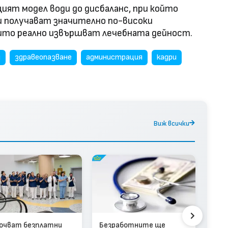
ят модел води до дисбаланс, при който
получават значително по-високи
оито реално извършват лечебната дейност.
и
здравеопазване
администрация
кадри
Виж всички
Слу
очват безплатни
Безработните ще
изл