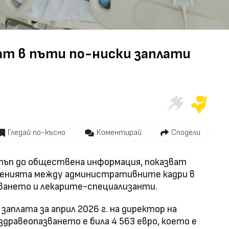
Video
ат в пъти по-ниски заплати
Гледай по-късно
Коментирай
Сподели
остъп до обществена информация, показват
жденията между административните кадри в
ането и лекарите-специализанти.
аплата за април 2026 г. на директор на
дравеопазването е била 4 563 евро, което е