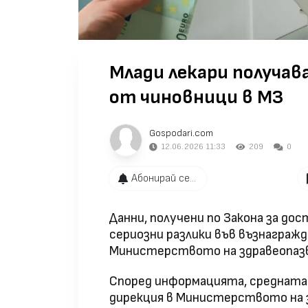
Млади лекари получав
от чиновници в МЗ
Gospodari.com
12.06.2026 11:33
209
0
Абонирай се...
Данни, получени по Закона за д
сериозни разлики във възнагра
Министерството на здравеопазв
Според информацията, средната з
дирекция в Министерството на з