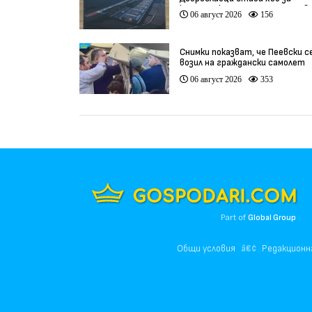
космически технологии и инов
06 август 2026
156
(видео)
Снимки показват, че Пеевски с
возил на граждански самолет
06 август 2026
353
Part of
Global Group
Общи условия
Редакционн