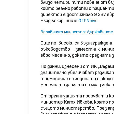
близо четири пъти повече от въ
който реално работи с пациенти
директор е достигнало 9 387 евр
млад лекар, пише
.
OFFNews
Здравният министър: Държавните б
Още по-високи са възнагражден
ръководство – заместник-минис
евро месечно, докато средната з
По данни, изнесени от ИК „Бъде
значително увеличават разликат
тримесечие на годината е около 
месечната заплата на млад лекар
От организацията посочват и к
министър Катя Ивкова, която пре
същото министерство. През апри