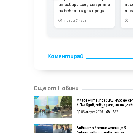
отговори след смъртта
про
джетът на НЗОК
на бебето ѝ дни преди
пре
а на първо четене
секцио (видео)
нов
реди 3 седмици
преди 7 часа
п
в Б
Коментирай
Още от Новини
Младежите, пребили мъж до с
в Пловдив, твърдят, че са „ло
на педофили” (видео)
06 август 2026
1533
Бившето военно летище в
Доброславци става хъб за