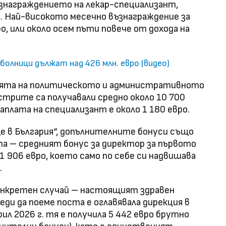
знаграждението на лекар-специализант,
. Най-високото месечно възнаграждение за
о, или около осем пъти повече от дохода на
олници дължат над 426 млн. евро (видео)
ията на политическото и административното
трите са получавали средно около 10 700
аплата на специализант е около 1 180 евро.
ще в България“, допълнителните бонуси също
а – средният бонус за директор за първото
1 906 евро, което само по себе си надвишава
.
онкретен случай – настоящият здравен
ди да поеме поста е оглавявала дирекция в
л 2026 г. тя е получила 5 442 евро брутно