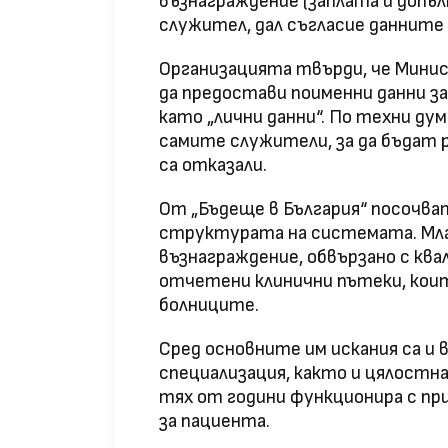
възнаграждение (заплата и допъ
служител, дал съгласие данните
Организацията твърди, че Мини
да предостави поименни данни з
като „лични данни“. По техни ду
самите служители, за да бъдат 
са отказали.
От „Бъдеще в България“ посочват
структурата на системата. Мла
възнаграждение, обвързано с ква
отчетени клинични пътеки, коит
болниците.
Сред основните им искания са и 
специализация, както и цялостн
тях от години функционира с п
за пациента.