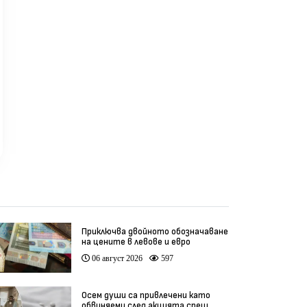
пациентите
не за по-високи
Бюд
ати (видео)
мина
реди 3 седмици
преди 3 седмици
пр
Приключва двойното обозначаване
на цените в левове и евро
06 август 2026
597
Осем души са привлечени като
обвиняеми след акцията срещ