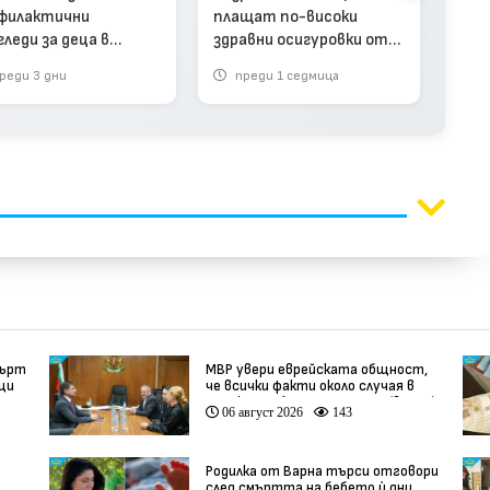
филактични
плащат по-високи
иска
гледи за деца в
здравни осигуровки от
запл
ата детска болница
август
реди 3 дни
преди 1 седмица
п
ургас
мърт
МВР увери еврейската общност,
вци
че всички факти около случая в
Банско ще бъдат изяснени (видео)
06 август 2026
143
Родилка от Варна търси отговори
след смъртта на бебето ѝ дни