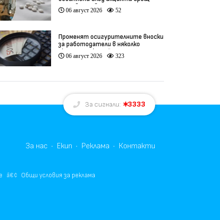
производство на фентанил
06 август 2026
52
Променят осигурителните вноски
за работодатели в няколко
икономически дейности
06 август 2026
323
3333
За сигнали:
За нас
Екип
Реклама
Контакти
е
Общи условия за реклама