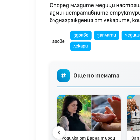
Според младите медици настоящи
административните структури 
възнаграждения от лекарите, к
здраве
заплати
медиц
Тагове:
лекари
Още по темата
ече средства за
Родилка от Варна търси
Зап
авеопазване: