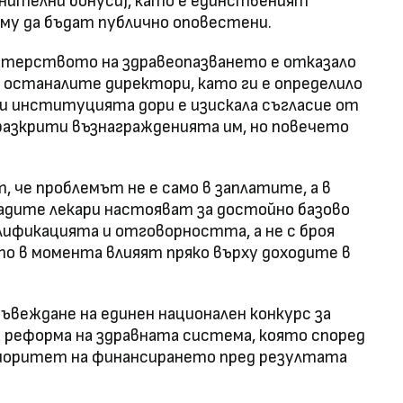
лнителни бонуси), като е единственият
 му да бъдат публично оповестени.
стерството на здравеопазването е отказало
а останалите директори, като ги е определило
ми институцията дори е изискала съгласие от
разкрити възнагражденията им, но повечето
, че проблемът не е само в заплатите, а в
дите лекари настояват за достойно базово
лификацията и отговорността, а не с броя
о в момента влияят пряко върху доходите в
въвеждане на единен национален конкурс за
а реформа на здравната система, която според
риоритет на финансирането пред резултата