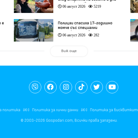
ации
преди секцио (видео)
06 август 2026
5219
е е
Полицаи спасиха 17-годишно
момче със специални
потребности, свалено от
06 август 2026
282
автобус
Виж още
а политика
Политика за лични данни
Политика за бисквиткит
© 2003-2026 Gospodari.com, Всички права запазени.