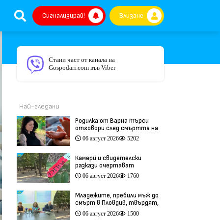
Сигнализирай!
Влизане
Стани част от канала на
Gospodari.com във Viber
Най-гледани
Родилка от Варна търси
отговори след смъртта на
бебето ѝ дни преди секцио
06 август 2026
5202
(видео)
Камери и свидетелски
разкази очертават
хронологията на фаталния
06 август 2026
1760
побой край Младежкия хълм
(видео)
Младежите, пребили мъж до
смърт в Пловдив, твърдят,
че са „ловци на педофили”
06 август 2026
1500
(видео)