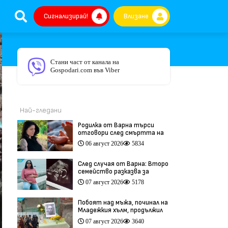
Сигнализирай!
Влизане
Стани част от канала на
Gospodari.com във Viber
Най-гледани
Родилка от Варна търси
отговори след смъртта на
бебето ѝ дни преди секцио
06 август 2026
5834
(видео)
След случая от Варна: Второ
семейство разказва за
трагедия след бременност
07 август 2026
5178
при същия лекар (видео)
Побоят над мъжа, починал на
Младежкия хълм, продължил
повече от час (видео)
07 август 2026
3640