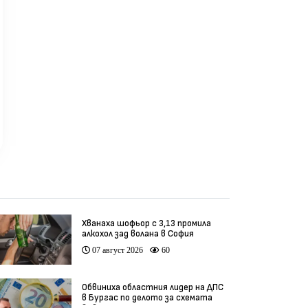
Хванаха шофьор с 3,13 промила
алкохол зад волана в София
07 август 2026
60
Обвиниха областния лидер на ДПС
в Бургас по делото за схемата
във ВиК