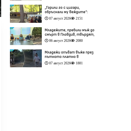
„Горили го с цигари,
обръснали му веждите“:
Побойниците от Пловдив
07 август 2026
2151
остават в ареста (видео)
Младежите, пребили мъж до
смърт в Пловдив, твърдят,
че са „ловци на педофили”
06 август 2026
2080
(видео)
Младежи опъват въже през
пътното платно в
столичния квартал „Обеля“
07 август 2026
1881
(видео)