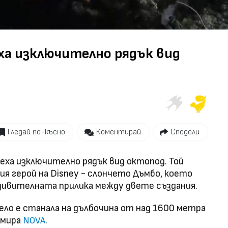
Video
ха изключително рядък вид
Гледай по-късно
Коментирай
Сподели
еха изключително рядък вид октопод. Той
я герой на Disney - слончето Дъмбо, което
дивителната прилика между двете създания.
ло е станала на дълбочина от над 1600 метра
рмира
.
NOVA