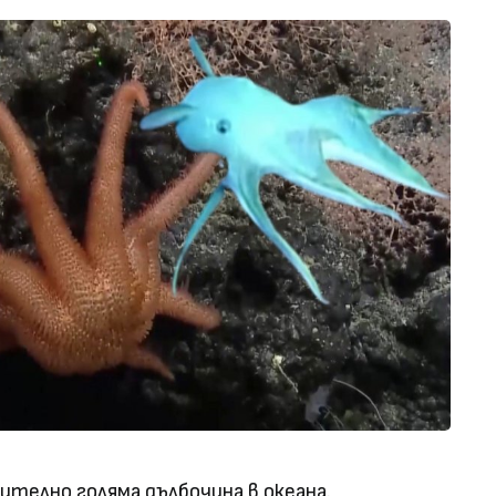
ително голяма дълбочина в океана.