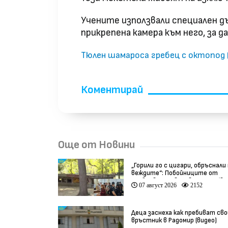
Учените използвали специален д
прикрепена камера към него, за 
Тюлен шамароса гребец с октопод 
Коментирай
Още от Новини
„Горили го с цигари, обръснали
веждите“: Побойниците от
Пловдив остават в ареста (ви
07 август 2026
2152
Деца заснеха как пребиват сво
връстник в Радомир (видео)