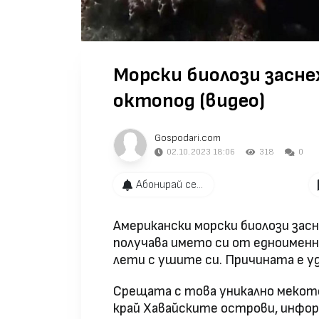
Морски биолози засне
октопод (видео)
Gospodari.com
02.10.2023 18:06
318
0
Абонирай се...
Американски морски биолози засн
получава името си от едноименни
лети с ушите си. Причината е у
Срещата с това уникално мекоте
край Хавайските острови, инфо