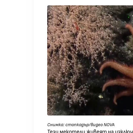
Снимка: стопкадър/видео NOVA
Тези мекотели живеят на изключ