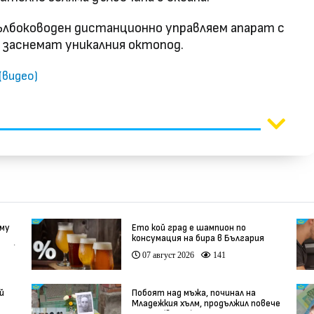
ълбоководен дистанционно управляем апарат с
да заснемат уникалния октопод.
(видео)
 му
Ето кой град е шампион по
консумация на бира в България
део)
07 август 2026
141
й
Побоят над мъжа, починал на
Младежкия хълм, продължил повече
от час (видео)