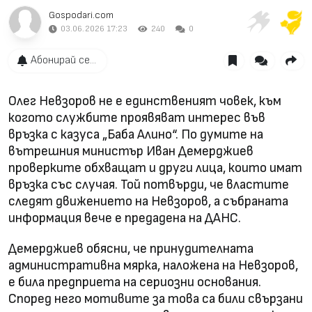
Gospodari.com
03.06.2026 17:23
240
0
Абонирай се...
Олег Невзоров не е единственият човек, към
когото службите проявяват интерес във
връзка с казуса „Баба Алино“. По думите на
вътрешния министър Иван Демерджиев
проверките обхващат и други лица, които имат
връзка със случая. Той потвърди, че властите
следят движението на Невзоров, а събраната
информация вече е предадена на ДАНС.
Демерджиев обясни, че принудителната
административна мярка, наложена на Невзоров,
е била предприета на сериозни основания.
Според него мотивите за това са били свързани