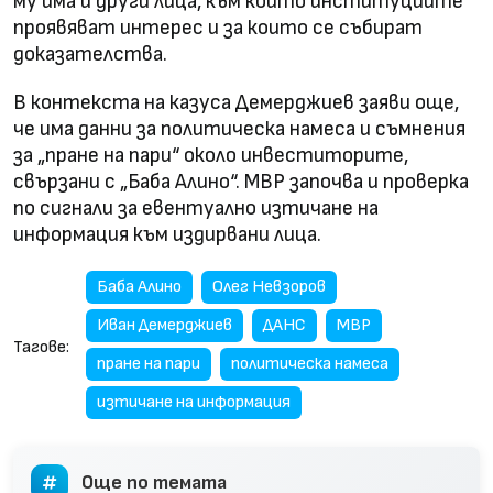
му има и други лица, към които институциите
проявяват интерес и за които се събират
доказателства.
В контекста на казуса Демерджиев заяви още,
че има данни за политическа намеса и съмнения
за „пране на пари“ около инвеститорите,
свързани с „Баба Алино“. МВР започва и проверка
по сигнали за евентуално изтичане на
информация към издирвани лица.
Баба Алино
Олег Невзоров
Иван Демерджиев
ДАНС
МВР
Тагове:
пране на пари
политическа намеса
изтичане на информация
Още по темата