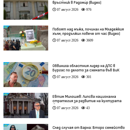
връстник в Радомир (видео)
07 август 2026
976
Побоят над мъжа, починал на Младежкия
хълм, продължил повече от час (видео)
07 август 2026
3609
Обвиниха областния лидер на ДПС в
Бургас по делото за схемата във ВиК
07 август 2026
301
Евтим Милошев: Липсва национална
стратегия за развитие на културата
(видео)
07 август 2026
43
След случая от Варна: Второ семейство