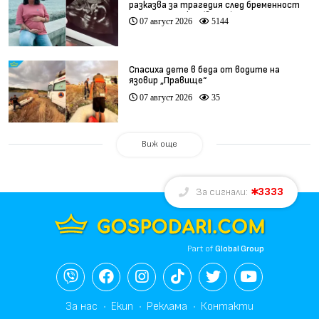
разказва за трагедия след бременност
при същия лекар (видео)
07 август 2026
5144
Спасиха дете в беда от водите на
язовир „Правище“
07 август 2026
35
Виж още
3333
За сигнали:
Part of
Global Group
За нас
Екип
Реклама
Контакти