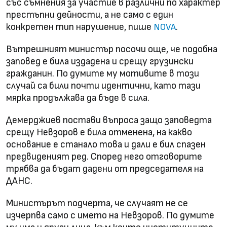
със съмнения за участие в различни по характер
престъпни дейности, а не само с един
конкретен тип нарушение, пише
.
NOVA
Вътрешният министър посочи още, че подобна
заповед е била издадена и срещу грузински
гражданин. По думите му мотивите в този
случай са били почти идентични, като тази
мярка продължава да бъде в сила.
Демерджиев постави въпроса защо заповедта
срещу Невзоров е била отменена, на какво
основание е станало това и дали е бил спазен
предвиденият ред. Според него отговорите
трябва да бъдат дадени от председателя на
ДАНС.
Министърът подчерта, че случаят не се
изчерпва само с името на Невзоров. По думите