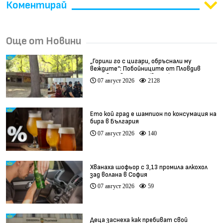
Коментирай
Още от Новини
„Горили го с цигари, обръснали му
веждите“: Побойниците от Пловдив
остават в ареста (видео)
07 август 2026
2128
Ето кой град е шампион по консумация на
бира в България
07 август 2026
140
Хванаха шофьор с 3,13 промила алкохол
зад волана в София
07 август 2026
59
Деца заснеха как пребиват свой