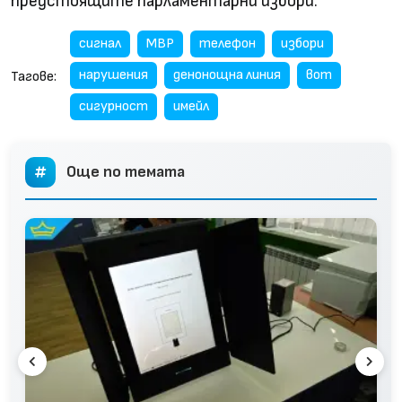
предстоящите парламентарни избори.
сигнал
МВР
телефон
избори
нарушения
денонощна линия
вот
Тагове:
сигурност
имейл
Още по темата