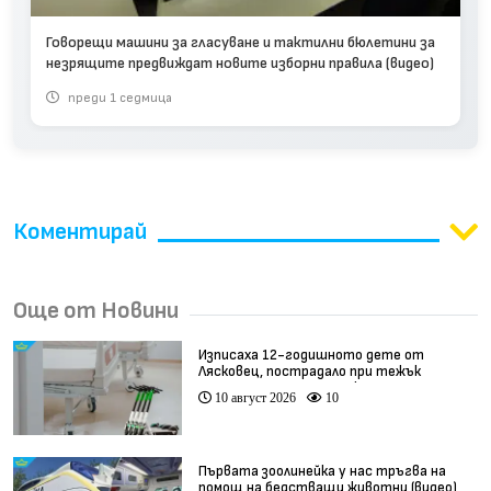
Говорещи машини за гласуване и тактилни бюлетини за
незрящите предвиждат новите изборни правила (видео)
преди 1 седмица
Коментирай
Още от Новини
Изписаха 12-годишното дете от
Лясковец, пострадало при тежък
инцидент с тротинетка
10 август 2026
10
Първата зоолинейка у нас тръгва на
помощ на бедстващи животни (видео)