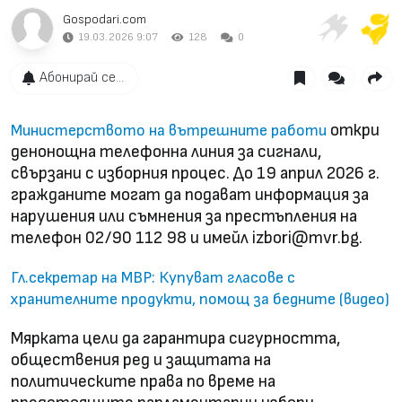
Gospodari.com
19.03.2026 9:07
128
0
Абонирай се...
откри
Министерството на вътрешните работи
денонощна телефонна линия за сигнали,
свързани с изборния процес. До 19 април 2026 г.
гражданите могат да подават информация за
нарушения или съмнения за престъпления на
телефон 02/90 112 98 и имейл
izbori@mvr.bg
.
Гл.секретар на МВР: Купуват гласове с
хранителните продукти, помощ за бедните (видео)
Мярката цели да гарантира сигурността,
обществения ред и защитата на
политическите права по време на