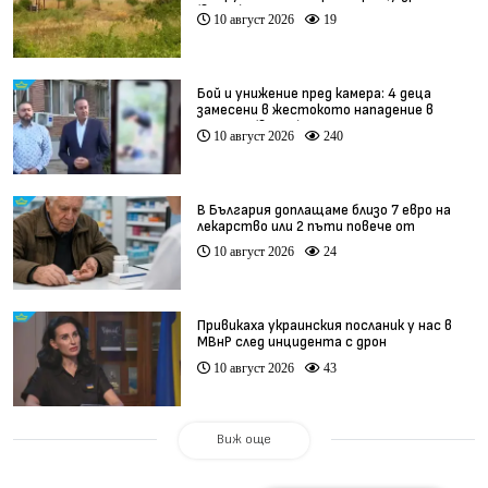
(видео)
10 август 2026
19
Бой и унижение пред камера: 4 деца
замесени в жестокото нападение в
Радомир (видео)
10 август 2026
240
В България доплащаме близо 7 евро на
лекарство или 2 пъти повече от
средното за ЕС
10 август 2026
24
Привикаха украинския посланик у нас в
МВнР след инцидента с дрон
10 август 2026
43
Виж още