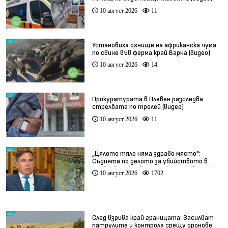
10 август 2026
11
Установиха огнище на африканска чума
по свине във ферма край Варна (видео)
10 август 2026
14
Прокуратурата в Плевен разследва
стрелбата по тролей (видео)
10 август 2026
11
„Цялото тяло няма здраво място“:
Съдията по делото за убийството в
Пловдив разкрива подробности (видео)
10 август 2026
1702
След взрива край границата: Засилват
патрулите и контрола срещу дронове