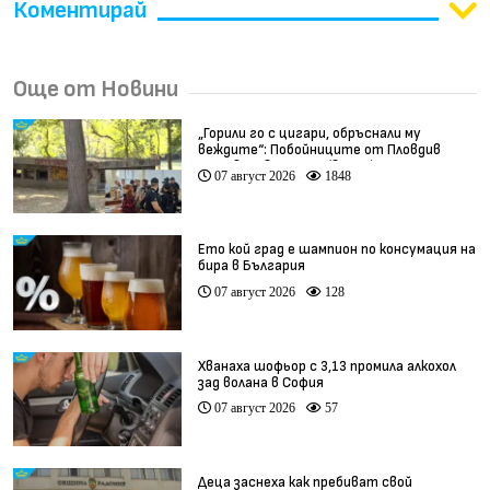
Коментирай
Още от Новини
„Горили го с цигари, обръснали му
веждите“: Побойниците от Пловдив
остават в ареста (видео)
07 август 2026
1848
Ето кой град е шампион по консумация на
бира в България
07 август 2026
128
Хванаха шофьор с 3,13 промила алкохол
зад волана в София
07 август 2026
57
Деца заснеха как пребиват свой