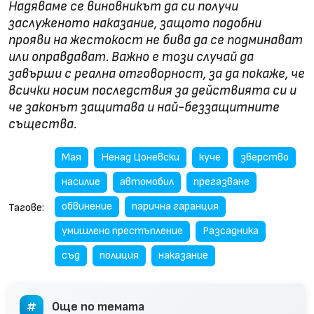
Надяваме се виновникът да си получи
заслуженото наказание, защото подобни
прояви на жестокост не бива да се подминават
или оправдават. Важно е този случай да
завърши с реална отговорност, за да покаже, че
всички носим последствия за действията си и
че законът защитава и най-беззащитните
същества.
Мая
Ненад Цоневски
куче
зверство
насилие
автомобил
прегазване
обвинение
парична гаранция
Тагове:
умишлено престъпление
Разсадника
съд
полиция
наказание
Още по темата