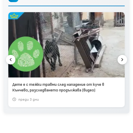
Дете e с тежки травми след нападение от куче в
Кънчево, разследването продължава (видео)
преди 3 дни