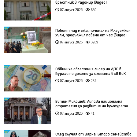
връстник в Радомир (видео)
07 август 2026
839
Побоят над мъжа, починал на Младежкия
хълм, продължил повече от час (видео)
07 август 2026
3289
Обвиниха областния лидер на ДПС в
Бургас по делото за схемата във ВиК
07 август 2026
284
Евтим Милошев: Липсва национална
стратегия за развитие на културата
(видео)
07 август 2026
41
След случая от Варна: Второ семейство