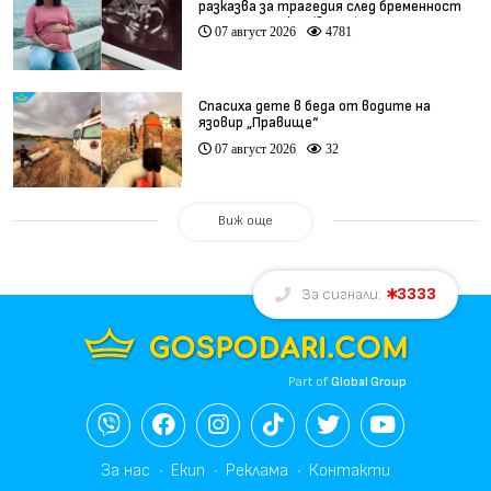
разказва за трагедия след бременност
при същия лекар (видео)
07 август 2026
4781
Спасиха дете в беда от водите на
язовир „Правище“
07 август 2026
32
Виж още
3333
За сигнали:
Part of
Global Group
За нас
Екип
Реклама
Контакти