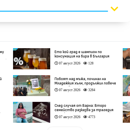
 му
Ето кой град е шампион по
консумация на бира в България
део)
07 август 2026
128
й
Побоят над мъжа, починал на
Младежкия хълм, продължил повече
от час (видео)
07 август 2026
3284
След случая от Варна: Второ
семейство разказва за трагедия
)
след бременност при същия лекар
07 август 2026
4773
(видео)