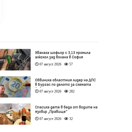
Хванаха шофьор с 3,13 промила
алкохол зад волана в София
07 август 2026
57
Обвиниха областния лидер на ДПС
в Бургас по делото за схемата
във ВиК
07 август 2026
282
Спасиха дете в беда от водите на
язовир „Правище“
07 август 2026
32