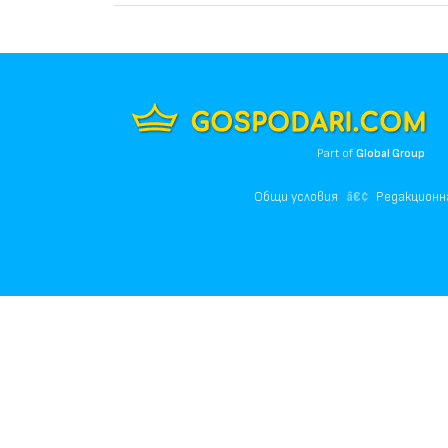
Part of
Global Group
Общи условия
Редакционн