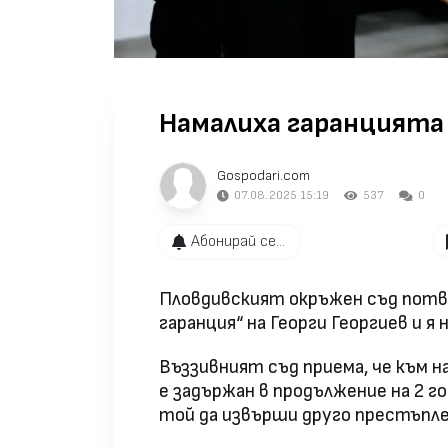
Намалиха гаранцията 
Gospodari.com
07.08.2025 15:19
537
0
Абонирай се...
Пловдивският окръжен съд потв
гаранция“ на Георги Георгиев и я 
Въззивният съд приема, че към 
е задържан в продължение на 2 г
той да извърши друго престъпле