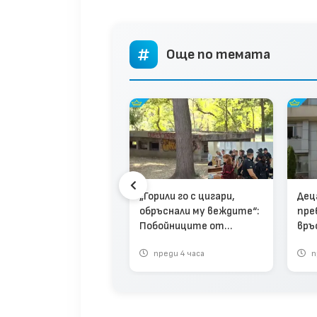
Още по темата
„Горили го с цигари,
Дец
ери и свидетелски
обръснали му веждите“:
пре
кази очертават
Побойниците от
връ
нологията на
Пловдив остават в
(вид
алния побой край
реди 1 ден
преди 4 часа
п
ареста (видео)
дежкия хълм (видео)