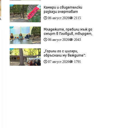
Камери и свидетелски
разкази очертават
хронологията на фаталния
06 август 2026
2115
А
побой край Младежкия хълм
(видео)
Младежите, пребили мъж до
смърт в Пловдив, твърдят,
че са „ловци на педофили”
06 август 2026
2043
(видео)
„Горили го с цигари,
обръснали му веждите“:
Побойниците от Пловдив
07 август 2026
1791
остават в ареста (видео)