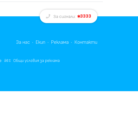
3333
За сигнали:
За нас
Екип
Реклама
Контакти
е
Общи условия за реклама