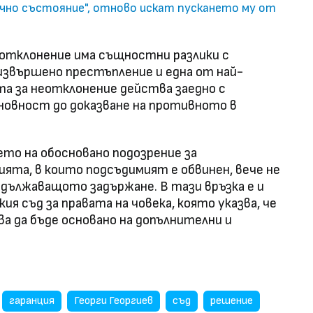
ично състояние", отново искат пускането му от
еотклонение има същностни разлики с
 извършено престъпление и една от най-
а за неотклонение действа заедно с
новност до доказване на противното в
то на обосновано подозрение за
та, в които подсъдимият е обвинен, вече не
одължаващото задържане. В тази връзка е и
я съд за правата на човека, която указва, че
а да бъде основано на допълнителни и
гаранция
Георги Георгиев
съд
решение