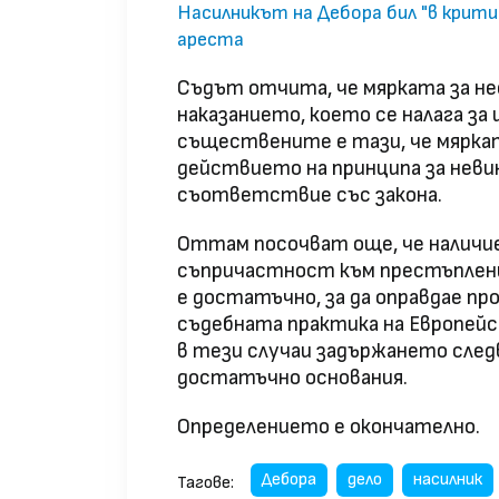
Насилникът на Дебора бил "в крит
ареста
Съдът отчита, че мярката за н
наказанието, което се налага за
съществените е тази, че мяркат
действието на принципа за неви
съответствие със закона.
Оттам посочват още, че наличие
съпричастност към престъпления
е достатъчно, за да оправдае пр
съдебната практика на Европейски
в тези случаи задържането следв
достатъчно основания.
Определението е окончателно.
Дебора
дело
насилник
Тагове: