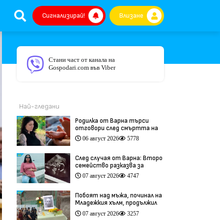
Сигнализирай!
Влизане
Стани част от канала на
Gospodari.com във Viber
Най-гледани
Родилка от Варна търси
отговори след смъртта на
бебето ѝ дни преди секцио
06 август 2026
5778
(видео)
След случая от Варна: Второ
семейство разказва за
трагедия след бременност
07 август 2026
4747
при същия лекар (видео)
Побоят над мъжа, починал на
Младежкия хълм, продължил
повече от час (видео)
07 август 2026
3257