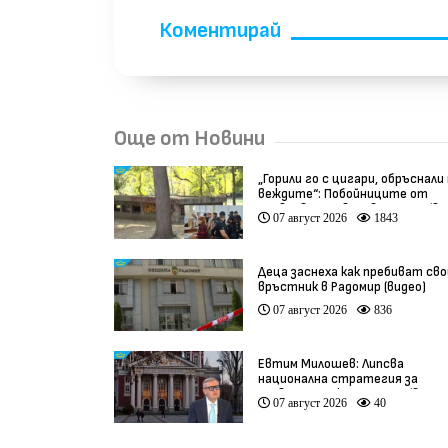
Коментирай
Още от Новини
„Горили го с цигари, обръснали
веждите“: Побойниците от
Пловдив остават в ареста (ви
07 август 2026
1843
Деца заснеха как пребиват сво
връстник в Радомир (видео)
07 август 2026
836
Евтим Милошев: Липсва
национална стратегия за
развитие на културата (видео
07 август 2026
40