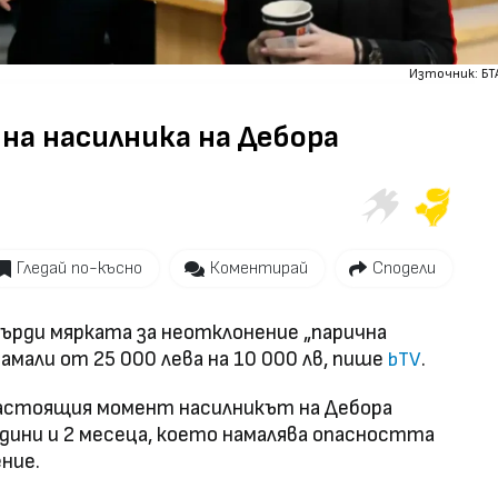
Източник: БТ
на насилника на Дебора
Гледай по-късно
Коментирай
Сподели
ърди мярката за неотклонение „парична
намали от 25 000 лева на 10 000 лв, пише
.
bTV
настоящия момент насилникът на Дебора
одини и 2 месеца, което намалява опасността
ние.