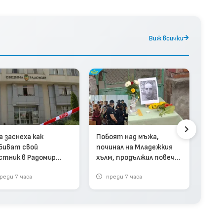
Виж всички
Люб
а заснеха как
Побоят над мъжа,
дан
биват свой
починал на Младежкия
смъ
стник в Радомир
хълм, продължил повече
бил 
ео)
от час (видео)
реди 7 часа
преди 7 часа
пр