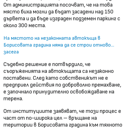
От администрацията посочват, че на това
място биха могли да бъдат засадени над 150
дървета и да бъде изграден подземен паркинг с
около 300 места.
На мястото на незаконната автокъща в
Борисовата градина няма да се строи отново...
засега
Съдебно решение е потвърдило, че
съоръженията на автокъщата са незаконно
поставени. След като собственикът не е
предприел действия по доброволно премахване,
е започнало принудително освобождаване на
терена.
От институциите заявяват, че този процес е
част от по-широка цел – връщане на
територии в Борисовата градина към тяхното