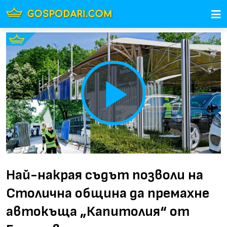
Play
Video
Най-накрая съдът позволи на
Столична община да премахне
автокъща „Капитолия“ от