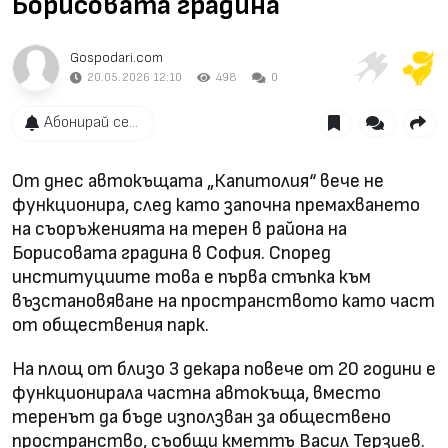
Борисовата градина
Gospodari.com
20.05.2026 12:10
498
0
Абонирай се...
От днес автокъщата „Капитолия“ вече не
функционира, след като започна премахването
на съоръженията на терен в района на
Борисовата градина в София. Според
институциите това е първа стъпка към
възстановяване на пространството като част
от обществения парк.
На площ от близо 3 декара повече от 20 години е
функционирала частна автокъща, вместо
теренът да бъде използван за обществено
пространство, съобщи кметтъ Васил Терзиев.