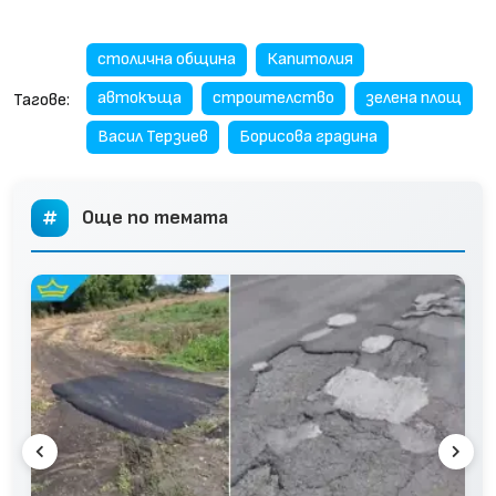
столична община
Капитолия
автокъща
строителство
зелена площ
Тагове:
Васил Терзиев
Борисова градина
Още по темата