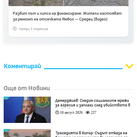
Разбит път и липса на финансиране: Жители настояват
за ремонт на отсечката Ямбол – Средец (видео)
преди 1 седмица
Коментирай
Още от Новини
Демерджиев: Следим социалните мрежи
за агресия и заплахи след убийството в
Пловдив
10 август 2026
227
Трагедията в Кипър: Съдът отказа на