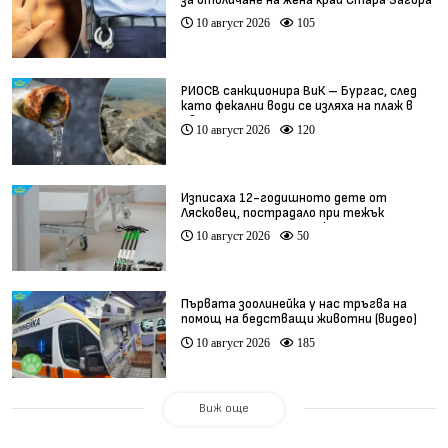
10 август 2026
105
РИОСВ санкционира ВиК – Бургас, след
като фекални води се изляха на плаж в
Свети Влас
10 август 2026
120
Изписаха 12-годишното дете от
Лясковец, пострадало при тежък
инцидент с тротинетка
10 август 2026
50
Първата зоолинейка у нас тръгва на
помощ на бедстващи животни (видео)
10 август 2026
185
Виж още