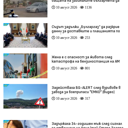
бащата на загиналите българчета да
присъства на погребението
10 август 2026
1136
Съдът задължи „Булгаргаз“ да разкрие
данни за доставките и плащанията по
договора с „Боташ“
10 август 2026
253
Жена е с опасност за живота след
катастрофа на бензиностанция на АМ
„Хемус“
10 август 2026
801
Задействаха BG-ALERT след взривове в
завода за боеприпаси "ЕМКО" (видео)
10 август 2026
317
Задържаха 34-годишен мъж след сигнал
за отвличане на жена край Стара Загора