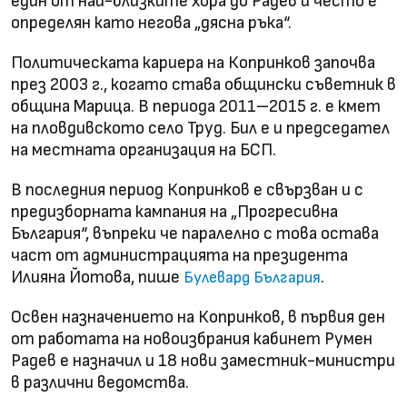
един от най-близките хора до Радев и често е
определян като негова „дясна ръка“.
Политическата кариера на Копринков започва
през 2003 г., когато става общински съветник в
община Марица. В периода 2011–2015 г. е кмет
на пловдивското село Труд. Бил е и председател
на местната организация на БСП.
В последния период Копринков е свързван и с
предизборната кампания на „Прогресивна
България“, въпреки че паралелно с това остава
част от администрацията на президента
Илияна Йотова, пише
.
Булевард България
Освен назначението на Копринков, в първия ден
от работата на новоизбрания кабинет Румен
Радев е назначил и 18 нови заместник-министри
в различни ведомства.