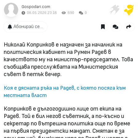
Gospodari.com
08.05.2026 23:18
890
0
Абонирай се...
Николай Копринков е назначен за началник на
политическия кабинет на Румен Радев в
качеството му на министър-председател. Това
съобщава пресслужбата на Министерския
съвет в петък вечер.
Коя е дясната ръка на Радев, с която посяга към
местната власт
Копринков е дългогодишно лице от екипа на
Радев. Той е бил негов съветник, а по-късно и
секретар по вътрешна политика още по време
на първия президентски мандат. Смятан е за