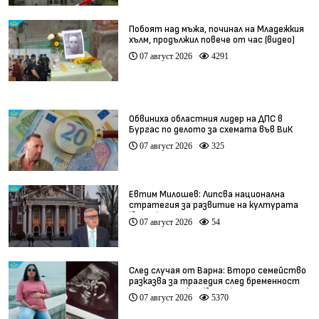
Побоят над мъжа, починал на Младежкия
хълм, продължил повече от час (видео)
07 август 2026
4291
Обвиниха областния лидер на ДПС в
Бургас по делото за схемата във ВиК
07 август 2026
325
Евтим Милошев: Липсва национална
стратегия за развитие на културата
(видео)
07 август 2026
54
След случая от Варна: Второ семейство
разказва за трагедия след бременност
при същия лекар (видео)
07 август 2026
5370