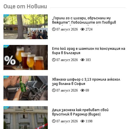
Още от Новини
„Горили го с цигари, обръснали му
веждите“: Побойниците от Пловдив
остават в ареста (видео)
07 август 2026
2724
Ето кой град е шампион по консумация на
бира в България
07 август 2026
183
Хванаха шофьор с 3,13 промила алкохол
зад волана в София
07 август 2026
69
Деца заснеха как пребиват свой
връстник в Радомир (видео)
07 август 2026
1198