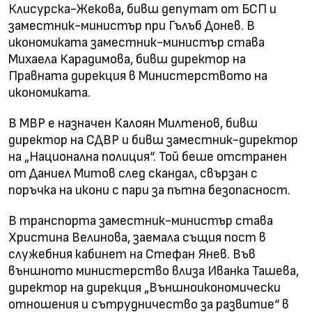
Клисурска-Жекова, бивш депутат от БСП и
заместник-министър при Гълъб Донев. В
икономиката заместник-министър става
Михаела Карадимова, бивш директор на
Правната дирекция в Министерството на
икономиката.
В МВР е назначен Калоян Милтенов, бивш
директор на СДВР и бивш заместник-директор
на „Национална полиция“. Той беше отстранен
от Даниел Митов след скандал, свързан с
поръчка на икони с пари за пътна безопасност.
В транспорта заместник-министър става
Христина Велинова, заемала същия пост в
служебния кабинет на Стефан Янев. Във
външното министерство влиза Иванка Ташева,
директор на дирекция „Външноикономически
отношения и сътрудничество за развитие“ в