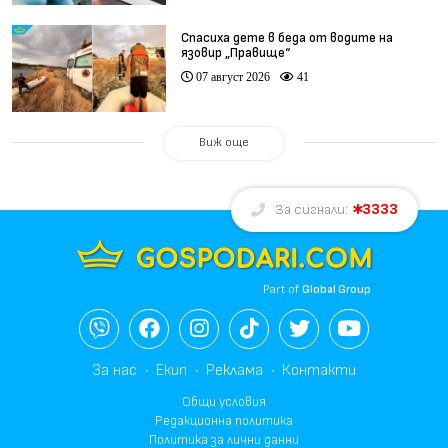
Спасиха дете в беда от водите на
язовир „Правище“
07 август 2026
41
Виж още
3333
За сигнали:
Part of
Global Group
За нас
Екип
Реклама
Контакти
Общи условия
Редакционна политика
Политика за лични данни