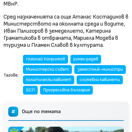
МВнР.
Сред назначенията са още Атанас Костадинов в
Министерството на околната среда и водите,
Иван Палигоров в земеделието, Катерина
Граматикова в отбраната, Мариела Модева в
туризма и Пламен Славов в културата.
Николай Копринков
румен радев
Министерски съвет
заместник-министри
Тагове:
политически кабинет
служебни кабинети
БСП
Прогресивна България
Още по темата