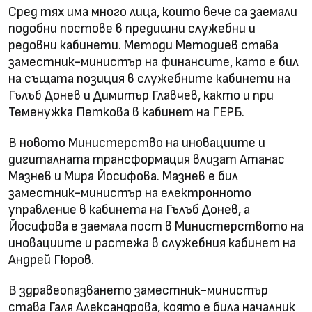
Сред тях има много лица, които вече са заемали
подобни постове в предишни служебни и
редовни кабинети. Методи Методиев става
заместник-министър на финансите, като е бил
на същата позиция в служебните кабинети на
Гълъб Донев и Димитър Главчев, както и при
Теменужка Петкова в кабинет на ГЕРБ.
В новото Министерство на иновациите и
дигиталната трансформация влизат Атанас
Мазнев и Мира Йосифова. Мазнев е бил
заместник-министър на електронното
управление в кабинета на Гълъб Донев, а
Йосифова е заемала пост в Министерството на
иновациите и растежа в служебния кабинет на
Андрей Гюров.
В здравеопазването заместник-министър
става Галя Александрова, която е била началник