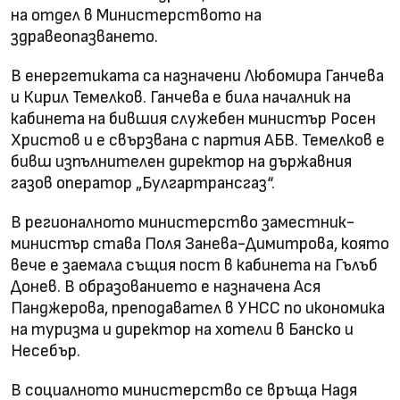
на отдел в Министерството на
здравеопазването.
В енергетиката са назначени Любомира Ганчева
и Кирил Темелков. Ганчева е била началник на
кабинета на бившия служебен министър Росен
Христов и е свързвана с партия АБВ. Темелков е
бивш изпълнителен директор на държавния
газов оператор „Булгартрансгаз“.
В регионалното министерство заместник-
министър става Поля Занева-Димитрова, която
вече е заемала същия пост в кабинета на Гълъб
Донев. В образованието е назначена Ася
Панджерова, преподавател в УНСС по икономика
на туризма и директор на хотели в Банско и
Несебър.
В социалното министерство се връща Надя