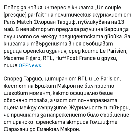
Повод за новия интерес е книгата „Un couple
(presque) parfait“ на политическия журналист от
Paris Match Флориан Тардиф, публикувана на 13
май. В нея авторът предлага различна версия за
случилото се между президентската двойка. За
книгата и твърденията в нея съобщават
редица френски издания, сред които Le Parisien,
Madame Figaro, RTL, HuffPost France и други,
пише
.
OFFNews
Според Тардиф, цитиран от RTL и Le Parisien,
жестът на Брижит Макрон не бил просто
шеговит момент, както официално беше
обяснено тогава, а част от по-напрегната
сцена между съпрузите. Журналистът твърди,
че причината за напрежението било съобщение
от иранско-френската актриса Голшифте
Фарахани до Еманюел Макрон.