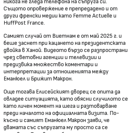
никога не гледа телефона на съпруга си.
Същото опровержение е препредадено и от
други френски медии като Femme Actuelle и
HuffPost France.
Самият случай от Виетнам е от май 2025 г. и
беше заснет при кацането на президентската
двойка в Ханой. Видеото бързо се разпространи
чрез световни агенции и телевизии и
предизвика множество коментари и
интерпретации за отношенията между
Еманюел и Брижит Макрон.
Още тогава Елисейският дворец се опита да
овладее ситуацията, като обясни случилото се
като личен момент на шега и разтоварване
преди началото на официалната визита. По-
късно и самият Еманюел Макрон заяви, че
двамата със съпругата му просто са се