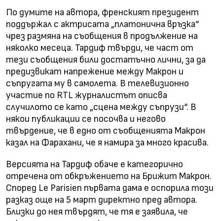
По думите на автора, френският президент
поддържал с актрисата „платонична връзка“
чрез размяна на съобщения в продължение на
няколко месеца. Тардиф твърди, че част от
тези съобщения били достатъчно лични, за да
предизвикат напрежение между Макрон и
съпругата му в самолета. В телевизионно
участие по RTL журналистът описва
случилото се като „сцена между съпрузи“. В
някои публикации се посочва и негово
твърдение, че в едно от съобщенията Макрон
казал на Фарахани, че я намира за много красива.
Версията на Тардиф обаче е категорично
отречена от обкръжението на Брижит Макрон.
Според Le Parisien първата дама е оспорила този
разказ още на 5 март директно пред автора.
Близки до нея твърдят, че тя е заявила, че