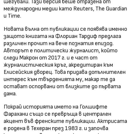
шегували. Тази версия беше отразена от
международни медии като Reuters, The Guardian
и Time.
Новата вълна от публикации се появява именно
защото книгата на Флориан Тардиф предлага
различен прочит на вече познатия епизод.
Авторът е политически журналист, който
следи Макрон от 2017 г. и е част от
журналистическия кръг, акредитиран към
Елисейския дворец. Това придава допълнителен
интерес към твърденията му, макар те да
остават оспорвани от близките до първата
дама.
Покрай историята името на Голшифте
Фарахани също се превръща в централен
акцент във френските публикации. Актрисата
е родена в Техеран през 1983 г. и започва