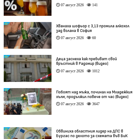
07 август 2026
141
Хванаха шофьор с 3,13 промила алкохол
зад волана в София
07 август 2026
60
Деца заснеха как пребиват свой
връстник в Радомир (видео)
07 август 2026
1012
Побоят над мъжа, починал на Младежкия
хълм, продължил повече от час (видео)
07 август 2026
3647
Обвиниха областния лидер на ДПС в
Бургас по делото за схемата във ВиК