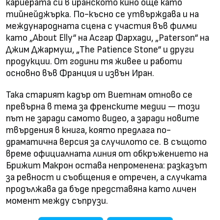
кариерата си в иранското кино още като
тийнейджърка. По-късно се утвърждава и на
международната сцена с участия във филми
като „About Elly“ на Асгар Фархади, „Paterson“ на
Джим Джармуш, „The Patience Stone“ и други
продукции. От години тя живее и работи
основно във Франция и извън Иран.
Така старият кадър от Виетнам отново се
превърна в тема за френските медии — този
път не заради самото видео, а заради новите
твърдения в книга, която предлага по-
драматична версия за случилото се. В същото
време официалната линия от обкръжението на
Брижит Макрон остава непроменена: разказът
за ревност и съобщения е отречен, а случката
продължава да бъде представяна като личен
момент между съпрузи.