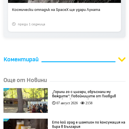
Космически отпадък на SpaceX ще удари Луната
преди 1 седмица
Коментирай
Още от Новини
„Горили го с цигари, обръснали му
веждите“: Побойниците от Пловдив
остават в ареста (видео)
07 август 2026
2158
Ето кой град е шампион по консумация на
бира в България