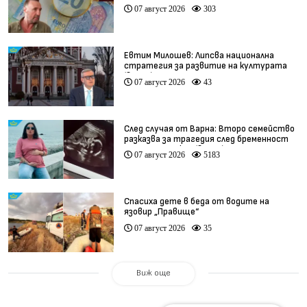
07 август 2026
303
Евтим Милошев: Липсва национална
стратегия за развитие на културата
(видео)
07 август 2026
43
След случая от Варна: Второ семейство
разказва за трагедия след бременност
при същия лекар (видео)
07 август 2026
5183
Спасиха дете в беда от водите на
язовир „Правище“
07 август 2026
35
Виж още