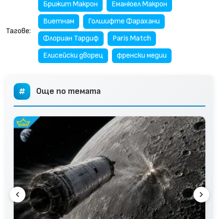
Брижит Макрон
Еманюел Макрон
Виетнам
Голшифте Фарахани
Тагове:
Флориан Тардиф
Paris Match
Елисейски дворец
френски медии
Още по темата