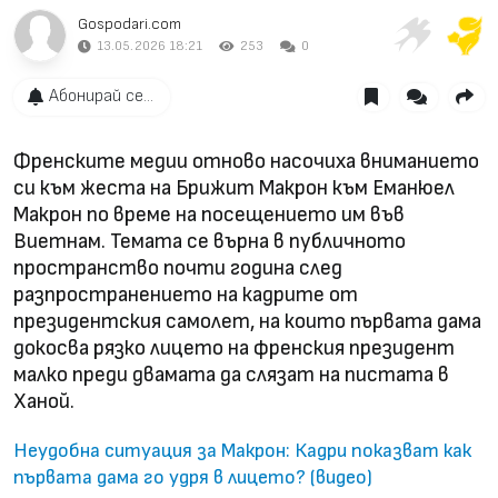
Gospodari.com
13.05.2026 18:21
253
0
Абонирай се...
Френските медии отново насочиха вниманието
си към жеста на Брижит Макрон към Еманюел
Макрон по време на посещението им във
Виетнам. Темата се върна в публичното
пространство почти година след
разпространението на кадрите от
президентския самолет, на които първата дама
докосва рязко лицето на френския президент
малко преди двамата да слязат на пистата в
Ханой.
Неудобна ситуация за Макрон: Кадри показват как
първата дама го удря в лицето? (видео)