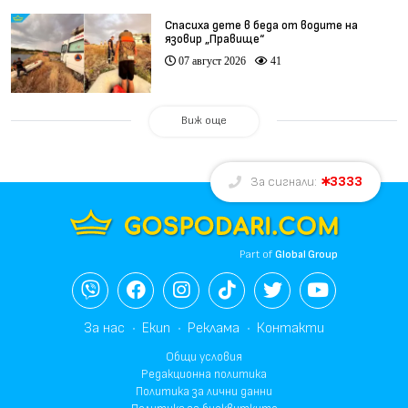
Спасиха дете в беда от водите на
язовир „Правище“
07 август 2026
41
Виж още
3333
За сигнали:
Part of
Global Group
За нас
Екип
Реклама
Контакти
Общи условия
Редакционна политика
Политика за лични данни