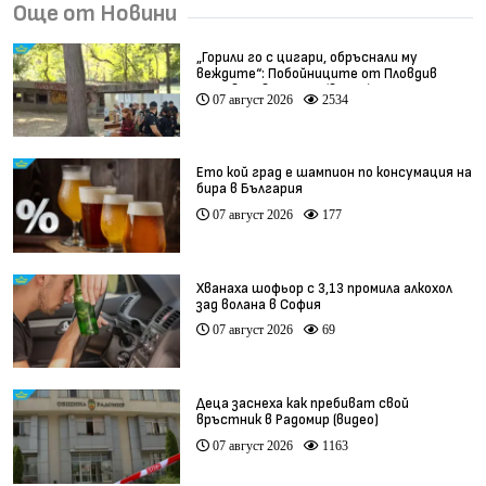
Още от Новини
„Горили го с цигари, обръснали му
веждите“: Побойниците от Пловдив
остават в ареста (видео)
07 август 2026
2534
Ето кой град е шампион по консумация на
бира в България
07 август 2026
177
Хванаха шофьор с 3,13 промила алкохол
зад волана в София
07 август 2026
69
Деца заснеха как пребиват свой
връстник в Радомир (видео)
07 август 2026
1163