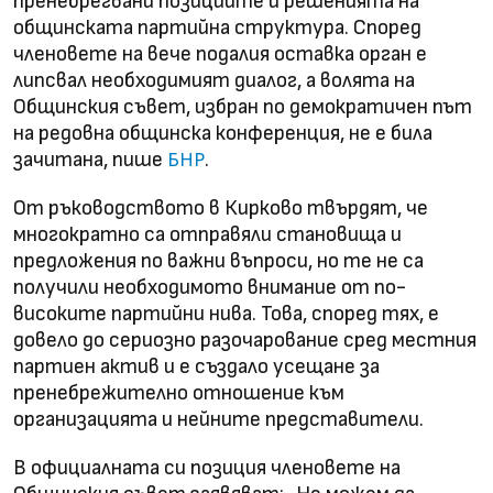
пренебрегвани позициите и решенията на
общинската партийна структура. Според
членовете на вече подалия оставка орган е
липсвал необходимият диалог, а волята на
Общинския съвет, избран по демократичен път
на редовна общинска конференция, не е била
зачитана, пише
.
БНР
От ръководството в Кирково твърдят, че
многократно са отправяли становища и
предложения по важни въпроси, но те не са
получили необходимото внимание от по-
високите партийни нива. Това, според тях, е
довело до сериозно разочарование сред местния
партиен актив и е създало усещане за
пренебрежително отношение към
организацията и нейните представители.
В официалната си позиция членовете на