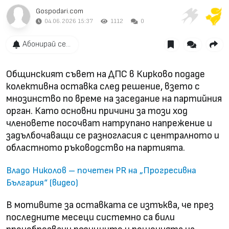
Gospodari.com
04.06.2026 15:37
1112
0
Абонирай се...
Общинският съвет на ДПС в Кирково подаде
колективна оставка след решение, взето с
мнозинство по време на заседание на партийния
орган. Като основни причини за този ход
членовете посочват натрупано напрежение и
задълбочаващи се разногласия с централното и
областното ръководство на партията.
Владо Николов – почетен PR на „Прогресивна
България“ (видео)
В мотивите за оставката се изтъква, че през
последните месеци системно са били