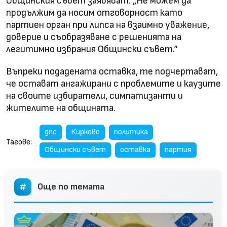
Общинския съвет заявяват: „Не можем да
продължим да носим отговорност като
партиен орган при липса на взаимно уважение,
доверие и съобразяване с решенията на
легитимно избрания Общински съвет.“
Въпреки подадената оставка, те подчертават,
че остават ангажирани с проблемите и каузите
на своите избиратели, симпатизанти и
жителите на общината.
дпс
Кирково
политика
Тагове:
Общински съвет
оставка
партия
Още по темата