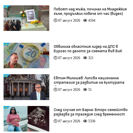
Побоят над мъжа, починал на Младежкия
хълм, продължил повече от час (видео)
07 август 2026
4104
Обвиниха областния лидер на ДПС в
Бургас по делото за схемата във ВиК
07 август 2026
321
Евтим Милошев: Липсва национална
стратегия за развитие на културата
(видео)
07 август 2026
51
След случая от Варна: Второ семейство
разказва за трагедия след бременност
при същия лекар (видео)
07 август 2026
5336