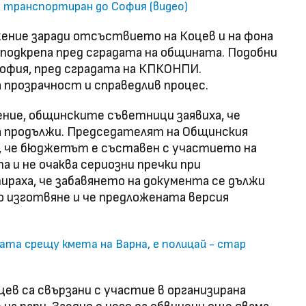
 транспортиран до София (видео)
ение заради отсъствието на Коцев и на фона
 подкрепа пред сградата на общината. Подобни
София, пред сградата на КПКОНПИ.
розрачност и справедлив процес.
ние, общинските съветници заявиха, че
 продължи. Председателят на Общинския
 че бюджетът е съставен с участието на
а и не очаква сериозни пречки при
ираха, че забавянето на документа се дължи
о изготвяне и че предложената версия
та срещу кмета на Варна, е полицай - стар
ев са свързани с участие в организирана