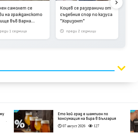
шофь
наво
нен самолет се
Коцев се разграничи от
ви на гражданското
съдебния спор по казуса
ище във Варна
"Хоризонт"
ео)
реди 1 седмица
преди 2 седмици
п
 му
Ето кой град е шампион по
консумация на бира в България
део)
07 август 2026
127