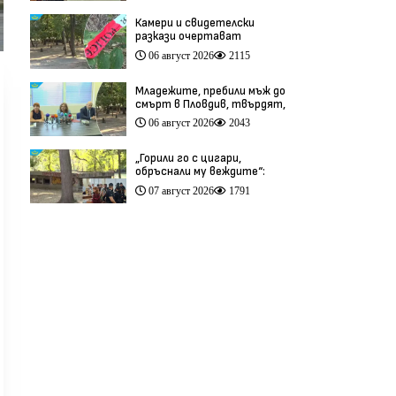
Камери и свидетелски
разкази очертават
хронологията на фаталния
06 август 2026
2115
побой край Младежкия хълм
(видео)
Младежите, пребили мъж до
смърт в Пловдив, твърдят,
че са „ловци на педофили”
06 август 2026
2043
(видео)
„Горили го с цигари,
обръснали му веждите“:
Побойниците от Пловдив
07 август 2026
1791
остават в ареста (видео)