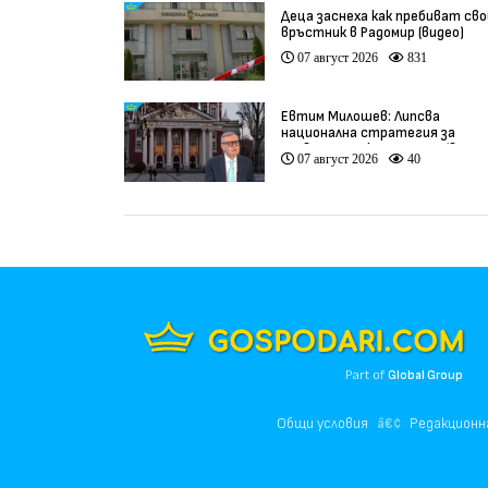
Деца заснеха как пребиват сво
връстник в Радомир (видео)
07 август 2026
831
Евтим Милошев: Липсва
национална стратегия за
развитие на културата (видео
07 август 2026
40
Part of
Global Group
Общи условия
Редакционн