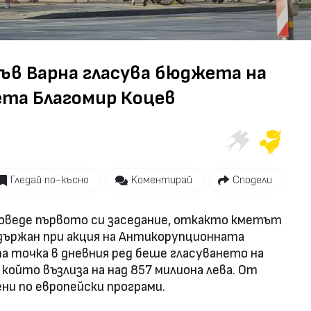
в Варна гласува бюджета на
ета Благомир Коцев
Гледай по-късно
Коментирай
Сподели
оведе първото си заседание, откакто кметът
адържан при акция на Антикорупционната
та точка в дневния ред беше гласуването на
 който възлиза на над 857 милиона лева. От
ени по европейски програми.