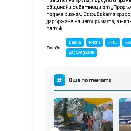
престъпна група, подкупи и пране
общински съветници от „Продъл
подала сигнал. Софийската град
задържане на четиримата, а мяр
петък.
Варна
кмет
КПК
Бл
Тагове:
разследване
Още по темата