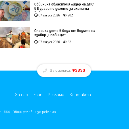
Обвиниха областния лидер на ДПС
в Бургас по делото за схемата
във ВиК
07 август 2026
282
Спасиха дете в беда от водите на
язовир „Правище“
07 август 2026
32
3333
За сигнали:
За нас
Екип
Реклама
Контакти
е
Общи условия за реклама