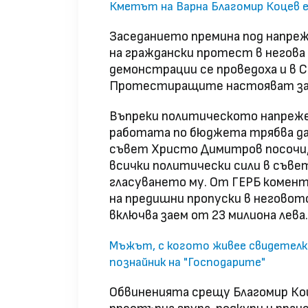
Кметът на Варна Благомир Коцев е
Заседанието премина под напреж
на граждански протест в негова
демонстрации се проведоха и в 
Протестиращите настояват за п
Въпреки политическото напреже
работата по бюджета трябва да
съвет Христо Димитров посочи,
всички политически сили в съвет
гласуването му. От ГЕРБ комент
на предишни пропуски в неговот
включва заем от 23 милиона лева.
Мъжът, с когото живее свидетелка
познайник на "Господарите"
Обвиненията срещу Благомир Коц