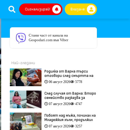
Сигнализирай!
Влизане
Стани част от канала на
Gospodari.com във Viber
Най-гледани
Родилка от Варна търси
отговори след смъртта на
бебето ѝ дни преди секцио
06 август 2026
5778
(видео)
След случая от Варна: Второ
семейство разказва за
трагедия след бременност
07 август 2026
4747
при същия лекар (видео)
Побоят над мъжа, починал на
Младежкия хълм, продължил
повече от час (видео)
07 август 2026
3257