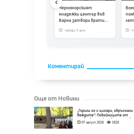
ът окончателно:
Черноморският
Вое
ейството на
младежки център във
поя
ненския кмет
Варна затвори врати
лет
бва да плати над
ден след откриването
(вид
 хил. лв. на общината
реди 3 седмици
преди 3 дни
п
си (видео)
Коментирай
Още от Новини
„Горили го с цигари, обръснали
веждите“: Побойниците от
Пловдив остават в ареста (ви
07 август 2026
1826