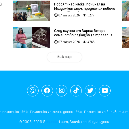
й
Побоят над мъжа, починал на
Младежкия хълм, продължил повече
от час (видео)
07 август 2026
3277
След случая от Варна: Второ
семейство разказва за трагедия
)
след бременност при същия лекар
07 август 2026
4765
(видео)
Виж още
а политика
Политика за лични данни
Политика за бисквиткит
© 2003-2026 Gospodari.com, Всички права запазени.