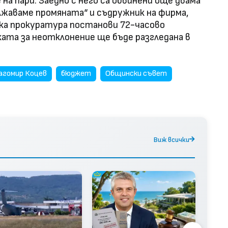
 на пари. Заедно с него са обвинени още двама
жаваме промяната“ и съдружник на фирма,
ска прокуратура постанови 72-часово
ката за неотклонение ще бъде разгледана в
агомир Коцев
бюджет
Общински съвет
Виж всички
Варн