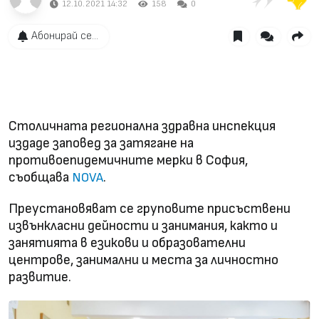
12.10.2021 14:32
158
0
Абонирай се...
Окончателно: затягат се Covid мерките в
столицата
Столичната регионална здравна инспекция
издаде заповед за затягане на
противоепидемичните мерки в София,
съобщава
.
NOVA
Преустановяват се груповите присъствени
извънкласни дейности и занимания, както и
занятията в езикови и образователни
центрове, занимални и места за личностно
развитие.