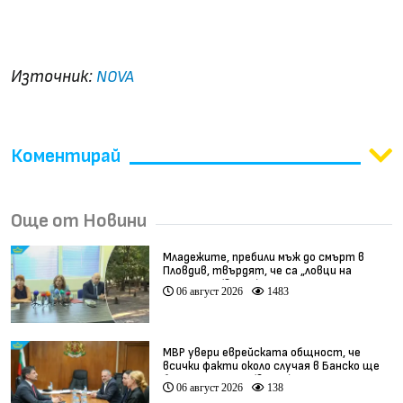
Окончателно: затягат се Covid мерките в
столицата
Източник:
NOVA
Коментирай
Още от Новини
Младежите, пребили мъж до смърт в
Пловдив, твърдят, че са „ловци на
педофили” (видео)
06 август 2026
1483
МВР увери еврейската общност, че
всички факти около случая в Банско ще
бъдат изяснени (видео)
06 август 2026
138