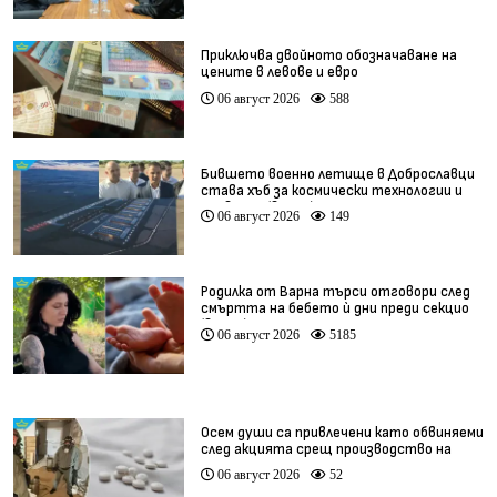
Приключва двойното обозначаване на
цените в левове и евро
06 август 2026
588
Бившето военно летище в Доброславци
става хъб за космически технологии и
иновации (видео)
06 август 2026
149
Родилка от Варна търси отговори след
смъртта на бебето ѝ дни преди секцио
(видео)
06 август 2026
5185
Осем души са привлечени като обвиняеми
след акцията срещ производство на
фентанил
06 август 2026
52