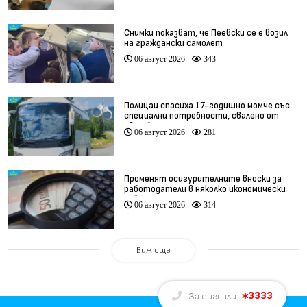
Снимки показват, че Пеевски се е возил
на граждански самолет
06 август 2026
343
Полицаи спасиха 17-годишно момче със
специални потребности, свалено от
автобус
06 август 2026
281
Променят осигурителните вноски за
работодатели в няколко икономически
дейности
06 август 2026
314
Виж още
3333
За сигнали: