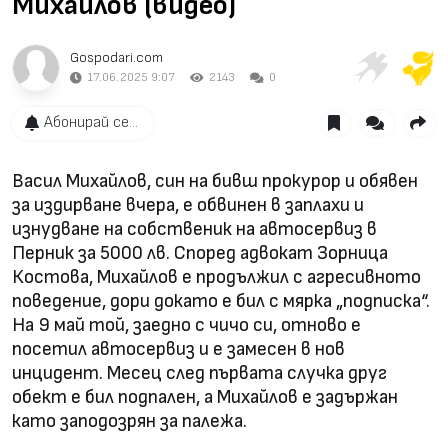
Михайлов (видео)
Gospodari.com
17.06.2025 9:07
2143
0
Абонирай се...
Васил Михайлов, син на бивш прокурор и обявен
за издирване вчера, е обвинен в заплахи и
изнудване на собственик на автосервиз в
Перник за 5000 лв. Според адвокат Зорница
Костова, Михайлов е продължил с агресивното
поведение, дори докато е бил с мярка „подписка“.
На 9 май той, заедно с чичо си, отново е
посетил автосервиз и е замесен в нов
инцидент. Месец след първата случка друг
обект е бил подпален, а Михайлов е задържан
като заподозрян за палежа.