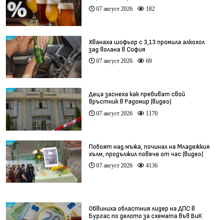
07 август 2026
182
Хванаха шофьор с 3,13 промила алкохол
зад волана в София
07 август 2026
69
Деца заснеха как пребиват свой
връстник в Радомир (видео)
07 август 2026
1170
Побоят над мъжа, починал на Младежкия
хълм, продължил повече от час (видео)
07 август 2026
4136
Обвиниха областния лидер на ДПС в
Бургас по делото за схемата във ВиК