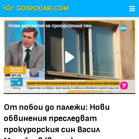
От побои до палежи: Нови
обвинения преследват
прокурорския син Васил