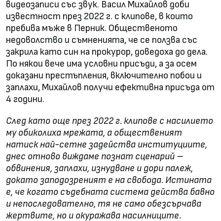
видеозаписи със звук. Васил Михайлов доби
известност през 2022 г. с клипове, в които
пребива мъже в Перник. Общественото
недоволство и съмненията, че се ползва със
закрила като син на прокурор, доведоха до дела.
По някои вече има условни присъди, а за осем
доказани престъпления, включително побои и
заплахи, Михайлов получи ефективна присъда от
4 години.
След като още през 2022 г. клипове с насилието
му обиколиха мрежата, а общественият
натиск най-сетне задейства институциите,
днес отново виждаме познат сценарий –
обвинения, заплахи, изнудване и дори палеж,
докато заподозреният е на свобода. Истината
е, че когато съдебната система действа бавно
и непоследователно, тя не само обезсърчава
жертвите, но и окуражава насилниците.