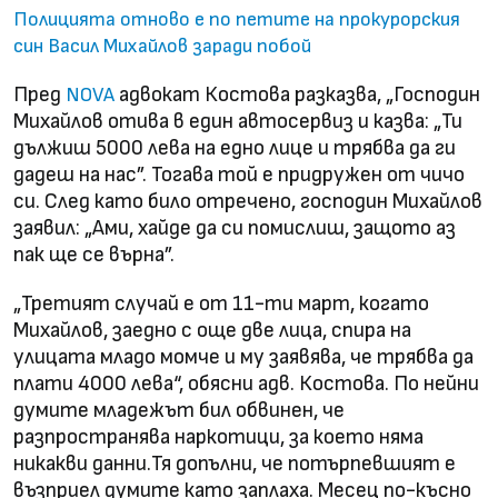
Полицията отново е по петите на прокурорския
син Васил Михайлов заради побой
Пред
адвокат Костова разказва, „Господин
NOVA
Михайлов отива в един автосервиз и казва: „Ти
дължиш 5000 лева на едно лице и трябва да ги
дадеш на нас”. Тогава той е придружен от чичо
си. След като било отречено, господин Михайлов
заявил: „Ами, хайде да си помислиш, защото аз
пак ще се върна”.
„Третият случай е от 11-ти март, когато
Михайлов, заедно с още две лица, спира на
улицата младо момче и му заявява, че трябва да
плати 4000 лева“, обясни адв. Костова. По нейни
думите младежът бил обвинен, че
разпространява наркотици, за което няма
никакви данни.Тя допълни, че потърпевшият е
възприел думите като заплаха. Месец по-късно