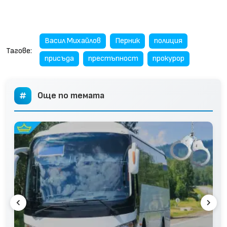
Васил Михайлов
Перник
полиция
Тагове:
присъда
престъпност
прокурор
Още по темата