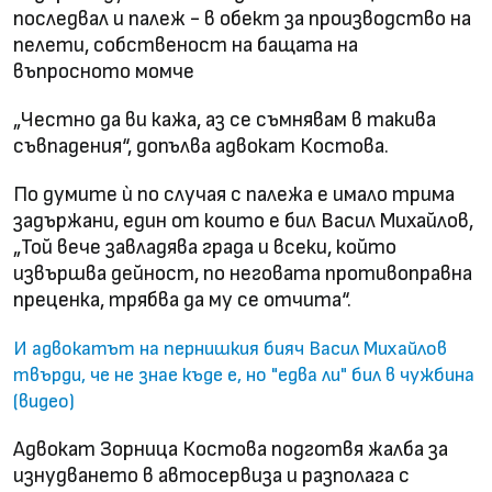
последвал и палеж - в обект за производство на
пелети, собственост на бащата на
въпросното момче
„Честно да ви кажа, аз се съмнявам в такива
съвпадения“, допълва адвокат Костова.
По думите ѝ по случая с палежа е имало трима
задържани, един от които е бил Васил Михайлов,
„Той вече завладява града и всеки, който
извършва дейност, по неговата противоправна
преценка, трябва да му се отчита“.
И адвокатът на пернишкия бияч Васил Михайлов
твърди, че не знае къде е, но "едва ли" бил в чужбина
(видео)
Адвокат Зорница Костова подготвя жалба за
изнудването в автосервиза и разполага с