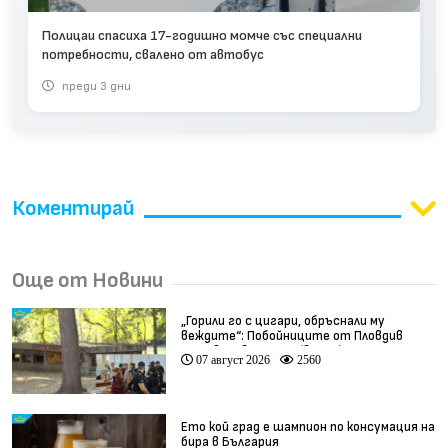
Полицаи спасиха 17-годишно момче със специални
потребности, свалено от автобус
преди 3 дни
Коментирай
Още от Новини
„Горили го с цигари, обръснали му
веждите“: Побойниците от Пловдив
остават в ареста (видео)
07 август 2026
2560
Ето кой град е шампион по консумация на
бира в България