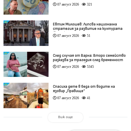
07 август 2026
321
Евтим Милошев: Липсва национална
стратегия за развитие на културата
(видео)
07 август 2026
51
След случая от Варна: Второ семейство
разказва за трагедия след бременност
при същия лекар (видео)
07 август 2026
5345
Спасиха дете в беда от водите на
язовир „Правище“
07 август 2026
41
Виж още