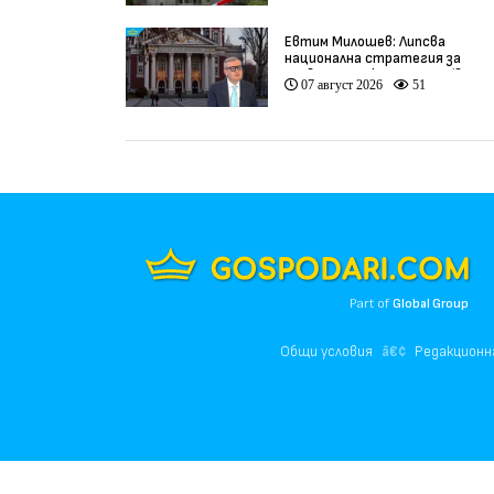
Евтим Милошев: Липсва
национална стратегия за
развитие на културата (видео
07 август 2026
51
Part of
Global Group
Общи условия
Редакционн