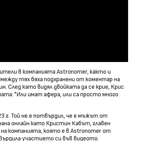
дители в компанията Astronomer, както и
 между тях бяха подхранени от коментар на
н. След като видял двойката да се крие, Крис
пата: "Или имат афера, или са просто много
3 г. Той не е потвърдил, че е мъжът от
ана онлайн като Кристин Кабът, главен
на компанията, която е в Astronomer от
твърдила участието си във видеото.