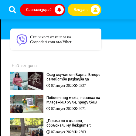
Сигнализирай!
Влизане
Стани част от канала на
Gospodari.com във Viber
Най-гледани
След случая от Варна: Второ
семейство разказва за
трагедия след бременност
07 август 2026
5327
при същия лекар (видео)
Побоят над мъжа, починал на
Младежкия хълм, продължил
повече от час (видео)
07 август 2026
4071
„Горили го с цигари,
обръснали му веждите“:
Побойниците от Пловдив
07 август 2026
2503
остават в ареста (видео)