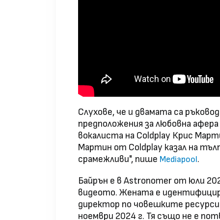
Слухове, че и двамата са ръково
предположения за любовна афера
вокалиста на Coldplay Крис Марти
Мартин от Coldplay казал на тъл
срамежливи", пише
.
Mediapool
Байрън е в Astronomer от юли 202
видеото. Жената е идентифицир
директор по човешките ресурси 
ноември 2024 г. Тя също не е по