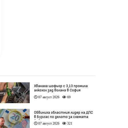
Хванаха шофьор с 3,13 промила
алкохол зад волана в София
07 август 2026
69
Обвиниха областния лидер на ДПС
в Бургас по делото за схемата
във ВиК
07 август 2026
321