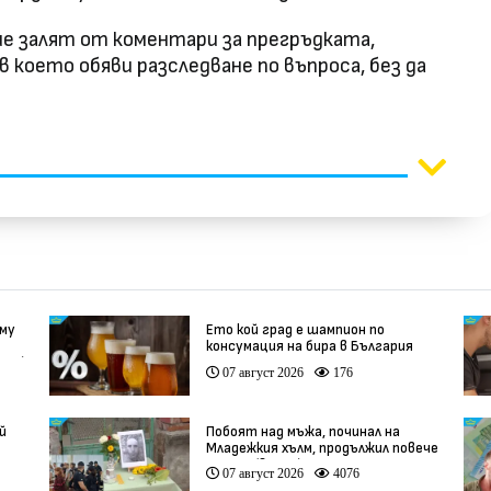
е залят от коментари за прегръдката,
в което обяви разследване по въпроса, без да
 му
Ето кой град е шампион по
консумация на бира в България
део)
07 август 2026
176
й
Побоят над мъжа, починал на
Младежкия хълм, продължил повече
от час (видео)
07 август 2026
4076