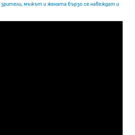
и зрители, мъжът и жената бързо се навеждат и