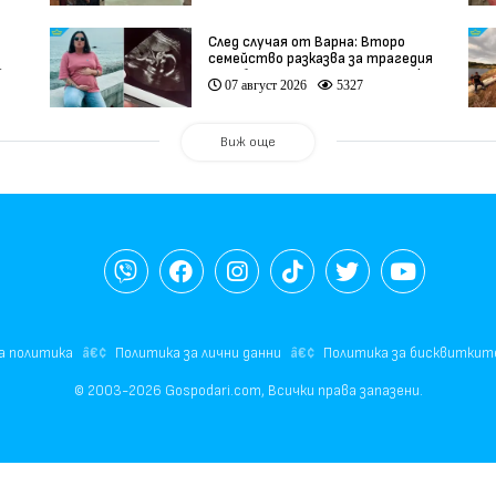
След случая от Варна: Второ
семейство разказва за трагедия
)
след бременност при същия лекар
07 август 2026
5327
(видео)
Виж още
а политика
Политика за лични данни
Политика за бисквиткит
© 2003-2026 Gospodari.com, Всички права запазени.