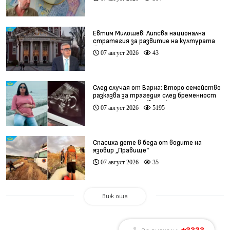
Евтим Милошев: Липсва национална
стратегия за развитие на културата
(видео)
07 август 2026
43
След случая от Варна: Второ семейство
разказва за трагедия след бременност
при същия лекар (видео)
07 август 2026
5195
Спасиха дете в беда от водите на
язовир „Правище“
07 август 2026
35
Виж още