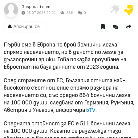
Gospodari.com
15.07.2025 22:21
288
0
Абонирай се...
Първи сме в Европа по брой болнични легла
спрямо населението, но в дъното по легла за
дългосрочни грижи. Това показва проучване на
Евростат на база данните от 2023 година.
Сред страните от ЕС, България отчита най-
високото съотношение спрямо размера на
населението си, със средно 864 болнични легла
на 100 000 души, следвана от Германия, Румъния,
Австрия и Унгария, информира
.
bTV
Средната стойност за ЕС е 511 болнични легла
на 100 000 души. Когато се разглежда тази