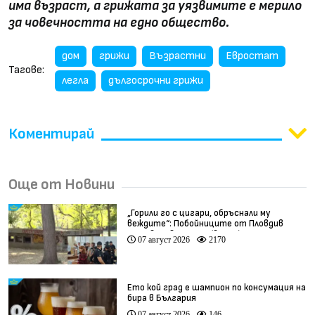
има възраст, а грижата за уязвимите е мерило
за човечността на едно общество.
дом
грижи
Възрастни
Евростат
Тагове:
легла
дългосрочни грижи
Коментирай
Още от Новини
„Горили го с цигари, обръснали му
веждите“: Побойниците от Пловдив
остават в ареста (видео)
07 август 2026
2170
Ето кой град е шампион по консумация на
бира в България
07 август 2026
146