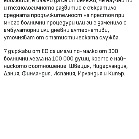
еволюция, е важно да се отбележи, че научното
и технологичното развитие е съкратило
средната продължителност на престоя при
много болнични процедури или ги е заменило с
амбулаторни или дневни алтернативи,
уточняват от статистическата служба.
7 държави от ЕС са имали по-малко от 300
болнични легла на 100 000 души, което е най-
ниското съотношение: Швеция, Нидерландия,
Дания, Финландия, Испания, Ирландия и Кипър.