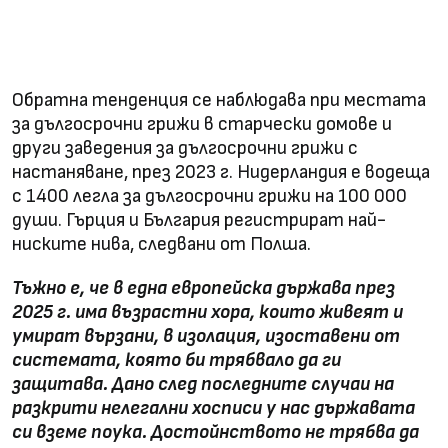
Обратна тенденция се наблюдава при местата
за дългосрочни грижи в старчески домове и
други заведения за дългосрочни грижи с
настаняване, през 2023 г. Нидерландия е водеща
с 1400 легла за дългосрочни грижи на 100 000
души. Гърция и България регистрират най-
ниските нива, следвани от Полша.
Тъжно е, че в една европейска държава през
2025 г. има възрастни хора, които живеят и
умират вързани, в изолация, изоставени от
системата, която би трябвало да ги
защитава. Дано след последните случаи на
разкрити нелегални хосписи у нас държавата
си вземе поука. Достойнството не трябва да