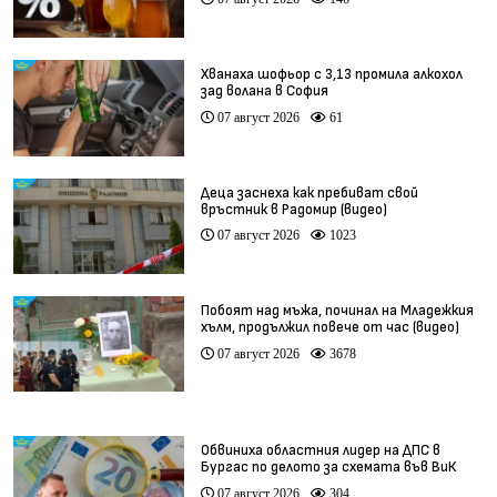
Хванаха шофьор с 3,13 промила алкохол
зад волана в София
07 август 2026
61
Деца заснеха как пребиват свой
връстник в Радомир (видео)
07 август 2026
1023
Побоят над мъжа, починал на Младежкия
хълм, продължил повече от час (видео)
07 август 2026
3678
Обвиниха областния лидер на ДПС в
Бургас по делото за схемата във ВиК
07 август 2026
304