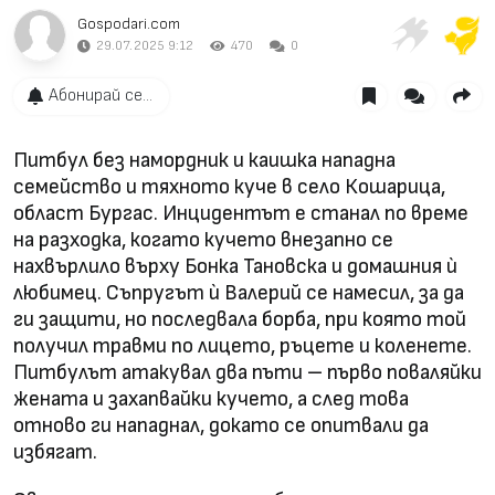
Gospodari.com
29.07.2025 9:12
470
0
Абонирай се...
Питбул без намордник и каишка нападна
семейство и тяхното куче в село Кошарица,
област Бургас. Инцидентът е станал по време
на разходка, когато кучето внезапно се
нахвърлило върху Бонка Тановска и домашния ѝ
любимец. Съпругът ѝ Валерий се намесил, за да
ги защити, но последвала борба, при която той
получил травми по лицето, ръцете и коленете.
Питбулът атакувал два пъти – първо поваляйки
жената и захапвайки кучето, а след това
отново ги нападнал, докато се опитвали да
избягат.