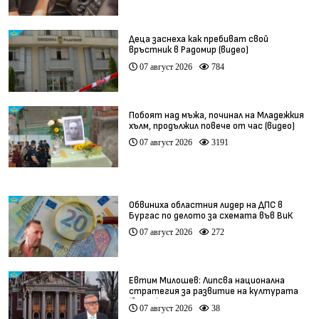
Деца заснеха как пребиват свой
връстник в Радомир (видео)
07 август 2026
784
Побоят над мъжа, починал на Младежкия
хълм, продължил повече от час (видео)
07 август 2026
3191
Обвиниха областния лидер на ДПС в
Бургас по делото за схемата във ВиК
07 август 2026
272
Евтим Милошев: Липсва национална
стратегия за развитие на културата
(видео)
07 август 2026
38