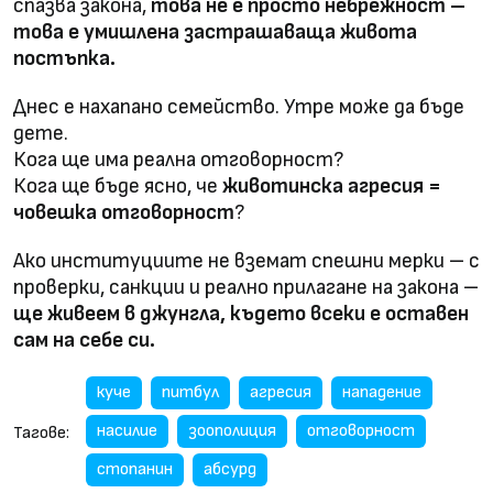
спазва закона,
това не е просто небрежност –
това е умишлена застрашаваща живота
постъпка.
Днес е нахапано семейство. Утре може да бъде
дете.
Кога ще има реална отговорност?
Кога ще бъде ясно, че
животинска агресия =
човешка отговорност
?
Ако институциите не вземат спешни мерки – с
проверки, санкции и реално прилагане на закона –
ще живеем в джунгла, където всеки е оставен
сам на себе си.
куче
питбул
агресия
нападение
насилие
зоополиция
отговорност
Тагове:
стопанин
абсурд