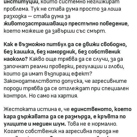
институции
, които системно неглижират
проблема. Тук не става дума просто за лоша
разходка – става дума за
животозастрашаващо престъпно поведение
,
което можеше да завърши със смърт.
Как е възможно питбул да се движи свободно,
без каишка, без намордник, без собственик
наоколо?
Какво още трябва да се случи, за да
започнат реални проверки, регулации и глоби,
които да имат възпиращ ефект?
Законодателството допуска, че агресивните
породи трябва да се отглеждат при специален
контрол. Но само на хартия.
Жестоката истина е, че
единственото, което
кара държавата да се размърда, е кръвта по
улиците и медиен шум.
Това не е нормално.
Когато собственик на агресивна порода не