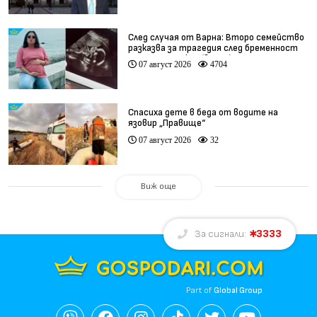
След случая от Варна: Второ семейство
разказва за трагедия след бременност
при същия лекар (видео)
07 август 2026
4704
Спасиха дете в беда от водите на
язовир „Правище“
07 август 2026
32
Виж още
3333
За сигнали:
Part of
Global Group