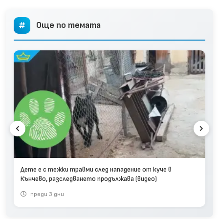
Още по темата
Дете e с тежки травми след нападение от куче в
Кънчево, разследването продължава (видео)
преди 3 дни