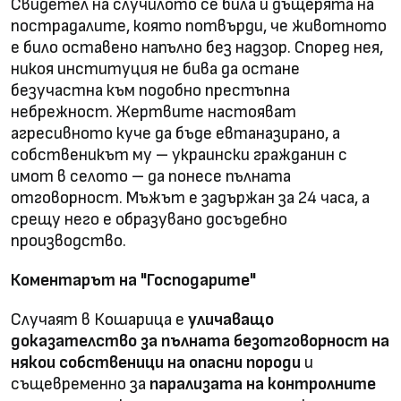
Свидетел на случилото се била и дъщерята на
пострадалите, която потвърди, че животното
е било оставено напълно без надзор. Според нея,
никоя институция не бива да остане
безучастна към подобно престъпна
небрежност. Жертвите настояват
агресивното куче да бъде евтаназирано, а
собственикът му – украински гражданин с
имот в селото – да понесе пълната
отговорност. Мъжът е задържан за 24 часа, а
срещу него е образувано досъдебно
производство.
Коментарът на "Господарите"
Случаят в Кошарица е
уличаващо
доказателство за пълната безотговорност на
някои собственици на опасни породи
и
същевременно за
парализата на контролните