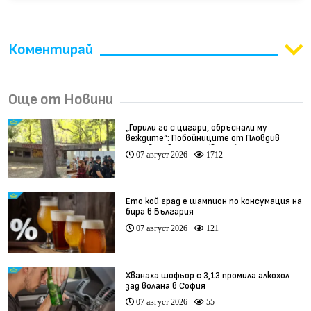
Коментирай
Още от Новини
„Горили го с цигари, обръснали му
веждите“: Побойниците от Пловдив
остават в ареста (видео)
07 август 2026
1712
Ето кой град е шампион по консумация на
бира в България
07 август 2026
121
Хванаха шофьор с 3,13 промила алкохол
зад волана в София
07 август 2026
55