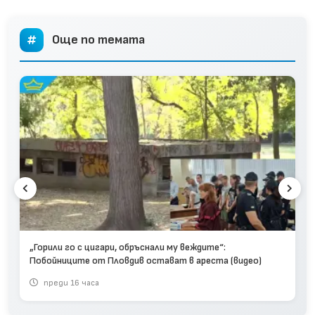
Още по темата
„Горили го с цигари, обръснали му веждите“:
Побойниците от Пловдив остават в ареста (видео)
преди 16 часа