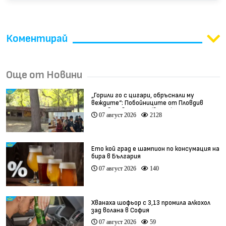
Коментирай
Още от Новини
„Горили го с цигари, обръснали му
веждите“: Побойниците от Пловдив
остават в ареста (видео)
07 август 2026
2128
Ето кой град е шампион по консумация на
бира в България
07 август 2026
140
Хванаха шофьор с 3,13 промила алкохол
зад волана в София
07 август 2026
59