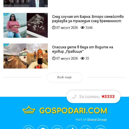
След случая от Варна: Второ семейство
разказва за трагедия след бременност
при същия лекар (видео)
07 август 2026
5144
Спасиха дете в беда от водите на
язовир „Правище“
07 август 2026
35
Виж още
3333
За сигнали:
Part of
Global Group