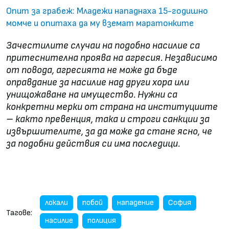
Опит за грабеж: Младежи нападнаха 15-годишно
момче и опитаха да му вземат маратонките
Зачестилите случаи на подобно насилие са
притеснителна проява на агресия. Независимо
от повода, агресията не може да бъде
оправдание за насилие над други хора или
унищожаване на имущество. Нужни са
конкретни мерки от страна на институциите
– както превенция, така и строги санкции за
извършителите, за да може да стане ясно, че
за подобни действия си има последици.
локали
побой
нападение
София
Тагове:
насилие
полиция