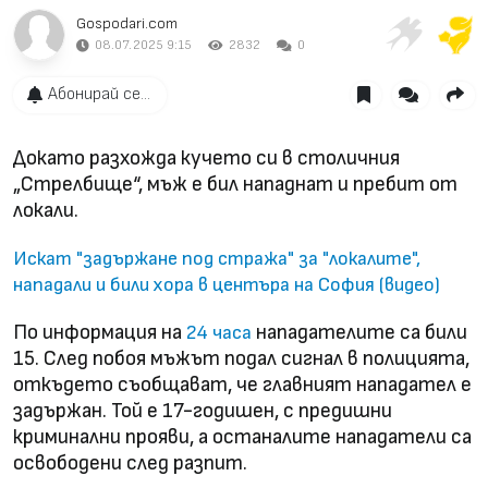
Gospodari.com
08.07.2025 9:15
2832
0
Абонирай се...
Докато разхожда кучето си в столичния
„Стрелбище“, мъж е бил нападнат и пребит от
локали.
Искат "задържане под стража" за "локалите",
нападали и били хора в центъра на София (видео)
По информация на
нападателите са били
24 часа
15. След побоя мъжът подал сигнал в полицията,
откъдето съобщават, че главният нападател е
задържан. Той е 17-годишен, с предишни
криминални прояви, а останалите нападатели са
освободени след разпит.