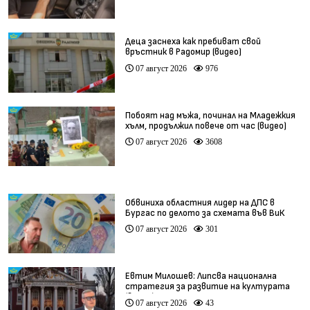
Деца заснеха как пребиват свой
връстник в Радомир (видео)
07 август 2026
976
Побоят над мъжа, починал на Младежкия
хълм, продължил повече от час (видео)
07 август 2026
3608
Обвиниха областния лидер на ДПС в
Бургас по делото за схемата във ВиК
07 август 2026
301
Евтим Милошев: Липсва национална
стратегия за развитие на културата
(видео)
07 август 2026
43