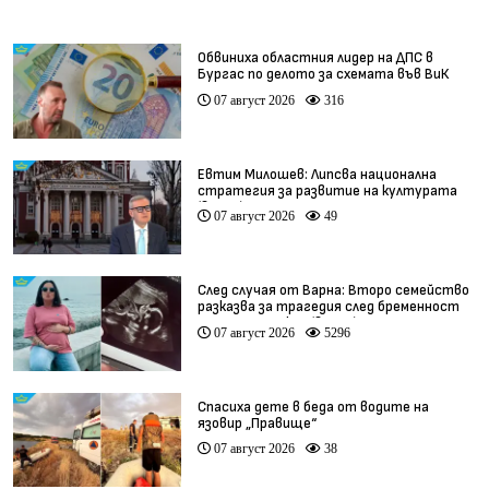
Обвиниха областния лидер на ДПС в
Бургас по делото за схемата във ВиК
07 август 2026
316
Евтим Милошев: Липсва национална
стратегия за развитие на културата
(видео)
07 август 2026
49
След случая от Варна: Второ семейство
разказва за трагедия след бременност
при същия лекар (видео)
07 август 2026
5296
Спасиха дете в беда от водите на
язовир „Правище“
07 август 2026
38