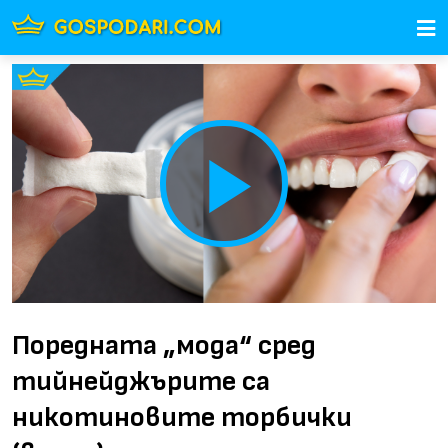
Play
Video
Поредната „мода“ сред
тийнейджърите са
никотиновите торбички