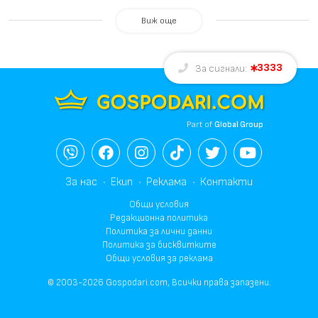
Виж още
3333
За сигнали:
Part of
Global Group
За нас
Екип
Реклама
Контакти
Общи условия
Редакционна политика
Политика за лични данни
Политика за бисквитките
Общи условия за реклама
© 2003-2026 Gospodari.com, Всички права запазени.