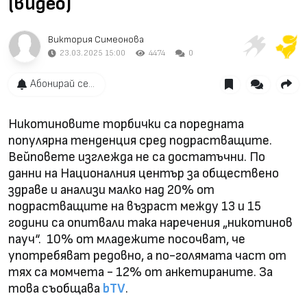
(видео)
Виктория Симеонова
23.03.2025 15:00
4474
0
Абонирай се...
Никотиновите торбички са поредната
популярна тенденция сред подрастващите.
Вейповете изглежда не са достатъчни. По
данни на Националния център за обществено
здраве и анализи малко над 20% от
подрастващите на възраст между 13 и 15
години са опитвали така наречения „никотинов
пауч“. 10% от младежите посочват, че
употребяват редовно, а по-голямата част от
тях са момчета - 12% от анкетираните. За
това съобщава
bTV
.