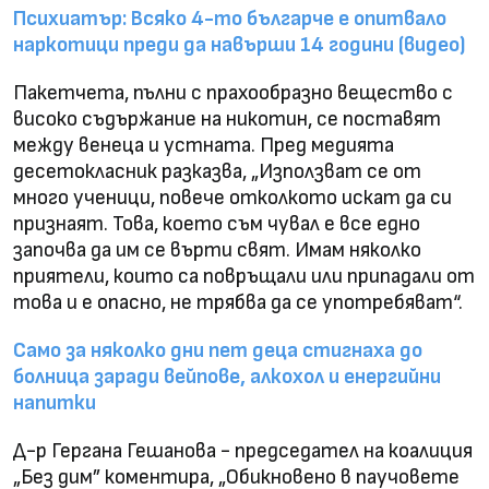
Психиатър: Всяко 4-то българче е опитвало
наркотици преди да навърши 14 години (видео)
Пакетчета, пълни с прахообразно вещество с
високо съдържание на никотин, се поставят
между венеца и устната. Пред медията
десетокласник разказва, „Използват се от
много ученици, повече отколкото искат да си
признаят. Това, което съм чувал е все едно
започва да им се върти свят. Имам няколко
приятели, които са повръщали или припадали от
това и е опасно, не трябва да се употребяват“.
Само за няколко дни пет деца стигнаха до
болница заради вейпове, алкохол и енергийни
напитки
Д-р Гергана Гешанова - председател на коалиция
„Без дим” коментира, „Обикновено в паучовете