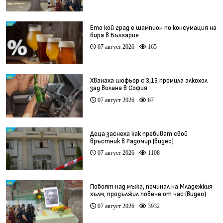
Ето кой град е шампион по консумация на
бира в България
07 август 2026
165
Хванаха шофьор с 3,13 промила алкохол
зад волана в София
07 август 2026
67
Деца заснеха как пребиват свой
връстник в Радомир (видео)
07 август 2026
1108
Побоят над мъжа, починал на Младежкия
хълм, продължил повече от час (видео)
07 август 2026
3932