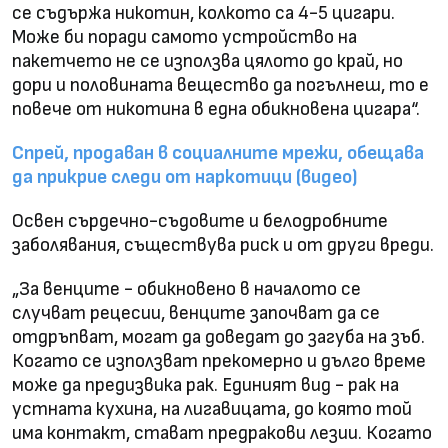
се съдържа никотин, колкото са 4-5 цигари.
Може би поради самото устройство на
пакетчето не се използва цялото до край, но
дори и половината вещество да погълнеш, то е
повече от никотина в една обикновена цигара“.
Спрей, продаван в социалните мрежи, обещава
да прикрие следи от наркотици (видео)
Освен сърдечно-съдовите и белодробните
заболявания, съществува риск и от други вреди.
„За венците - обикновено в началото се
случват рецесии, венците започват да се
отдръпват, могат да доведат до загуба на зъб.
Когато се използват прекомерно и дълго време
може да предизвика рак. Единият вид - рак на
устната кухина, на лигавицата, до която той
има контакт, стават предракови лезии. Когато