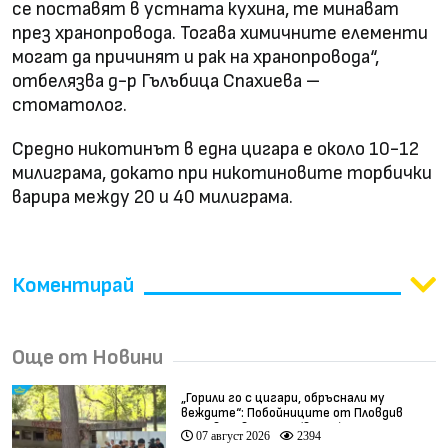
се поставят в устната кухина, те минават
през хранопровода. Тогава химичните елементи
могат да причинят и рак на хранопровода“,
отбелязва д-р Гълъбица Спахиева –
стоматолог.
Средно никотинът в една цигара е около 10-12
милиграма, докато при никотиновите торбички
варира между 20 и 40 милиграма.
Коментирай
Още от Новини
„Горили го с цигари, обръснали му
веждите“: Побойниците от Пловдив
остават в ареста (видео)
07 август 2026
2394