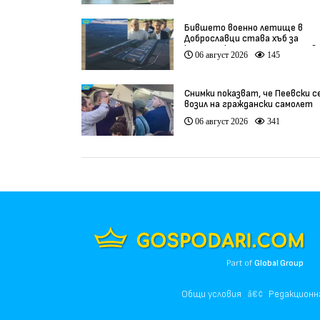
Бившето военно летище в
Доброславци става хъб за
космически технологии и инов
06 август 2026
145
(видео)
Снимки показват, че Пеевски с
возил на граждански самолет
06 август 2026
341
Part of
Global Group
Общи условия
Редакционн