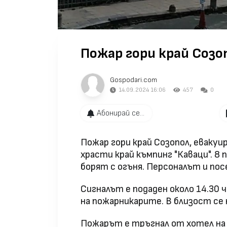
Пожар гори край Созоп
Gospodari.com
14.09.2024 16:06
457
0
Абонирай се...
Пожар гори край Созопол, евакуи
храсти край къмпинг "Каваци". 8
борят с огъня. Персоналът и по
Сигналът е подаден около 14.30
на пожарникарите. В близост се 
Пожарът е тръгнал от хотел на 