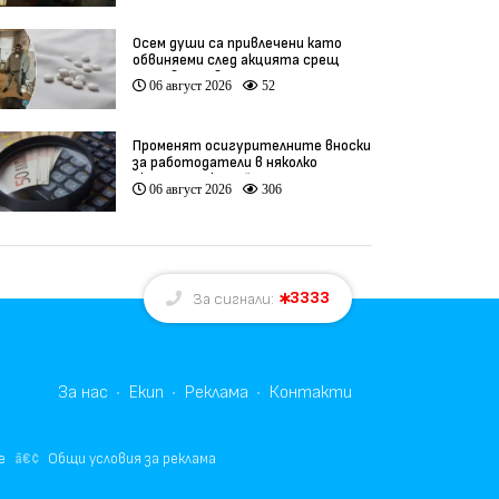
Осем души са привлечени като
обвиняеми след акцията срещ
производство на фентанил
06 август 2026
52
Променят осигурителните вноски
за работодатели в няколко
икономически дейности
06 август 2026
306
3333
За сигнали:
За нас
Екип
Реклама
Контакти
е
Общи условия за реклама