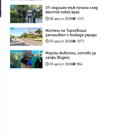
37-годишен мъж почина след
жесток побой край
Младежкия хълм в Пловдив
06 август 2026
1313
(видео)
Жители на Търговище
заплашват с блокада заради
опасен участък на пътя
05 август 2026
1073
София–Варна (видео)
Морски животни, готови за
селфи (видео)
05 август 2026
964