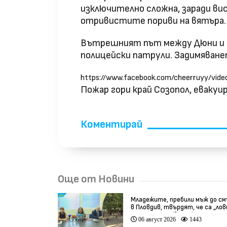
изключително сложна, заради ви
отривистите пориви на вятъра.
Вътрешният път между Дюни и "К
полицейски патрули. Задимяванет
https://www.facebook.com/cheerruyy/vid
Пожар гори край Созопол, евакуир
Коментирай
Още от Новини
Младежите, пребили мъж до с
в Пловдив, твърдят, че са „ло
на педофили” (видео)
06 август 2026
1443