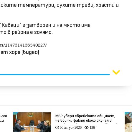
соките температури, сухите треви, храсти и
аваци" е затворен и на място има
о в района е голямо.
eos/1147614166340227/
ат хора (видео)
мърт
МВР увери еврейската общност,
вци
че всички факти около случая в
Банско ще бъдат изяснени (видео)
06 август 2026
136