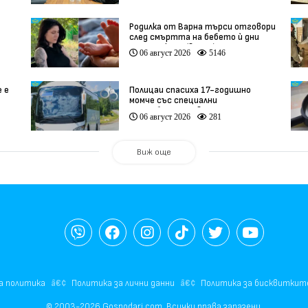
Родилка от Варна търси отговори
след смъртта на бебето ѝ дни
ации
преди секцио (видео)
06 август 2026
5146
е е
Полицаи спасиха 17-годишно
момче със специални
потребности, свалено от
06 август 2026
281
автобус
Виж още
а политика
Политика за лични данни
Политика за бисквиткит
© 2003-2026 Gospodari.com, Всички права запазени.