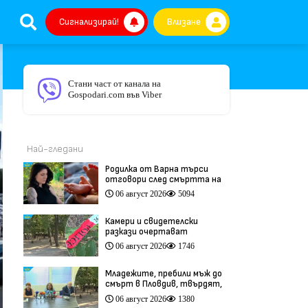
Сигнализирай!
Влизане
Стани част от канала на
Gospodari.com във Viber
Най-гледани
Родилка от Варна търси
отговори след смъртта на
бебето ѝ дни преди секцио
06 август 2026
5094
(видео)
Камери и свидетелски
разкази очертават
хронологията на фаталния
06 август 2026
1746
побой край Младежкия хълм
(видео)
Младежите, пребили мъж до
смърт в Пловдив, твърдят,
че са „ловци на педофили”
06 август 2026
1380
(видео)