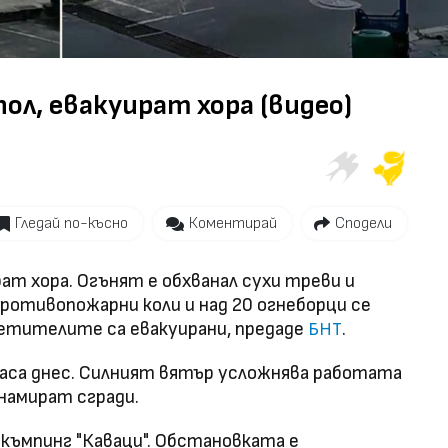
Video
ол, евакуират хора (видео)
Гледай по-късно
Коментирай
Сподели
рат хора. Огънят е обхванал сухи треви и
 противопожарни коли и над 20 огнеборци се
сетителите са евакуирани, предаде
.
БНТ
 часа днес. Силният вятър усложнява работата
намират сгради.
къмпинг "Каваци". Обстановката е