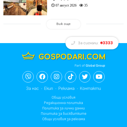
07 август 2026
35
Виж още
3333
За сигнали:
Part of
Global Group
За нас
Екип
Реклама
Контакти
Общи условия
Редакционна политика
Политика за лични данни
Политика за бисквитките
Общи условия за реклама