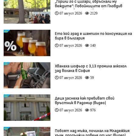
„Горили го с цигари, обръснали му
веждите“: Побойниците от Пловдив
остават в ареста (видео)
07 август 2026
2129
Ето кой град е шампион по консумация на
бира в България
07 август 2026
140
Хванаха шофьор с 3,13 промила алкохол
зад волана в София
07 август 2026
59
Деца заснеха как пребиват свой
връстник в Радомир (видео)
07 август 2026
976
Побоят над мъжа, починал на Младежкия
хълм, продължил повече от час (видео)