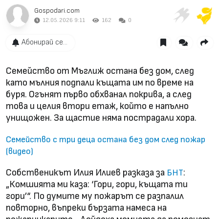
Gospodari.com
12.05.2026 9:11
162
0
Абонирай се...
Семейство от Мъглиж остана без дом, след
като мълния подпали къщата им по време на
буря. Огънят първо обхванал покрива, а след
това и целия втори етаж, който е напълно
унищожен. За щастие няма пострадали хора.
Семейство с три деца остана без дом след пожар
(видео)
Собственикът Илия Илиев разказа за
:
БНТ
„Комшията ми каза: ‘Гори, гори, къщата ти
гори’“. По думите му пожарът се разпалил
повторно, въпреки бързата намеса на