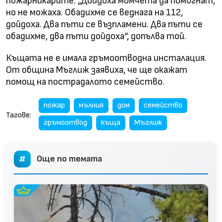
пожарникарите. „Дойдоха момчета да помогнат,
но не можаха. Обадихме се веднага на 112,
дойдоха. Два пъти се възпламени. Два пъти се
обадихме, два пъти дойдоха“, допълва той.
Къщата не е имала гръмоотводна инсталация.
От община Мъглиж заявиха, че ще окажат
помощ на пострадалото семейство.
пожар
мълния
дом
семейство
Тагове:
гръмоотвод
къща
Мъглиж
Още по темата