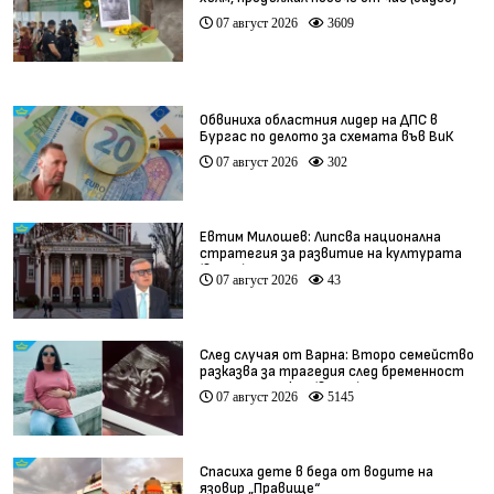
07 август 2026
3609
Обвиниха областния лидер на ДПС в
Бургас по делото за схемата във ВиК
07 август 2026
302
Евтим Милошев: Липсва национална
стратегия за развитие на културата
(видео)
07 август 2026
43
След случая от Варна: Второ семейство
разказва за трагедия след бременност
при същия лекар (видео)
07 август 2026
5145
Спасиха дете в беда от водите на
язовир „Правище“