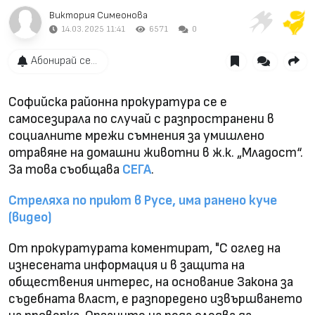
Виктория Симеонова
14.03.2025 11:41
6571
0
Абонирай се...
Софийска районна прокуратура се е
самосезирала по случай с разпространени в
социалните мрежи съмнения за умишлено
отравяне на домашни животни в ж.к. „Младост“.
За това съобщава
СЕГА
.
Стреляха по приют в Русе, има ранено куче
(видео)
От прокуратурата коментират, "С оглед на
изнесената информация и в защита на
обществения интерес, на основание Закона за
съдебната власт, е разпоредено извършването