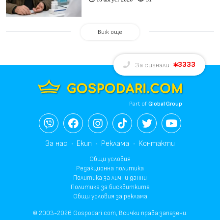
Виж още
3333
За сигнали:
Part of
Global Group
За нас
Екип
Реклама
Контакти
Общи условия
Редакционна политика
Политика за лични данни
Политика за бисквитките
Общи условия за реклама
© 2003-2026 Gospodari.com, Всички права запазени.