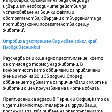
на проверка. Органите на реда следва да
извършат необходимите действия за
установяване на всички факти и
обстоятелства, свързани с твърденията за
противозаконни посегателства срещу
животни".
Отровиха застрашен вид ловен сокол край
Пловдив (снимки)
Разследва се и още едно престъпление, което
се отнася до тормоз над животни. В
конкретност като обвиняеми са привлечени
жена и мъж на 26 и 35 години. Според
обвинението двамата са причинявали смърт на
животни с цел получаване на имотна облага.
Претърсени са адреси в Перник и София, като са
иззети компютър, телефони и други вещи,
послужили за извършване на престъпленията.