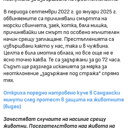
В периода септември 2022 г. до януари 2025 г.
обвиняемите са причинявали смъртта на
морски свинчета, заек, котка, бяла мишка,
причинявайки им смърт по особено мъчителен
начин срещу заплащане. Престъпленията са
извършвани както у нас, така и в чужбина.
Целта е била имотна облага, но все още не е
ясно точно каква. Те са задържани за до 72 часа.
Съдът ще разгледа исканията за мярка за
неотклонение „задържане под стража“ спрямо
тях.
Откриха поредно натровено куче в Сандански
минути след протест в защита на животните
(видео)
Зачестяват случаите на насилие срещу
животни. Посегателството над живота на