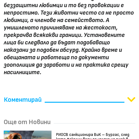
беззащитни любимци и то без провокации е
непростимо. Тези животни често са не просто
любимци, а членове на семейството. А
умишленото причиняване на жестокост,
прекрачва всякакви граници. Установените
лица би следвало да бъдат подобаващо
наказани за подобен абсурд. Крайно време и
обещаната и работеща по документи
зоополиция да заработи и на практика срещу
насилниците.
Коментирай
Още от Новини
РИОСВ санкционира ВиК – Бургас, след