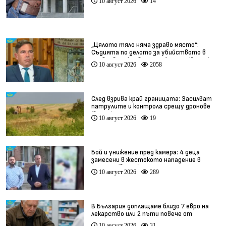
10 август 2026
14
„Цялото тяло няма здраво място“:
Съдията по делото за убийството в
Пловдив разкрива подробности (видео)
10 август 2026
2058
След взрива край границата: Засилват
патрулите и контрола срещу дронове
(видео)
10 август 2026
19
Бой и унижение пред камера: 4 деца
замесени в жестокото нападение в
Радомир (видео)
10 август 2026
289
В България доплащаме близо 7 евро на
лекарство или 2 пъти повече от
средното за ЕС
10 август 2026
31