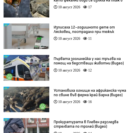
като фекални води се изляха на плаж в
Свети Влас
10 август 2026
17
Изписаха 12-годишното дете от
Лясковец, пострадало при тежък
инцидент с тротинетка
10 август 2026
11
Първата зоолинейка у нас тръгва на
помощ на бедстващи животни (видео)
10 август 2026
12
Установиха огнище на африканска чума
по свине във ферма край Варна (видео)
10 август 2026
16
Прокуратурата в Плевен разследва
стрелбата по тролей (видео)