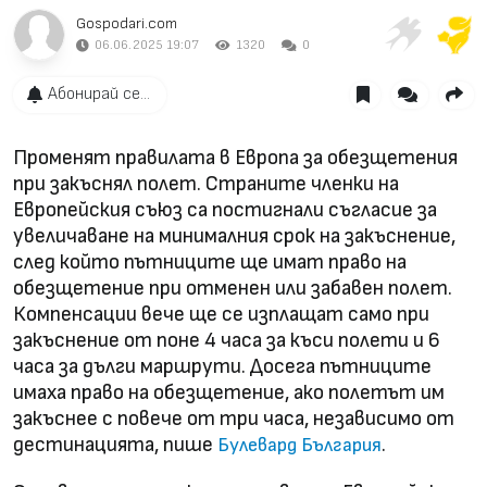
Gospodari.com
06.06.2025 19:07
1320
0
Абонирай се...
Променят правилата в Европа за обезщетения
при закъснял полет. Страните членки на
Европейския съюз са постигнали съгласие за
увеличаване на минималния срок на закъснение,
след който пътниците ще имат право на
обезщетение при отменен или забавен полет.
Компенсации вече ще се изплащат само при
закъснение от поне 4 часа за къси полети и 6
часа за дълги маршрути. Досега пътниците
имаха право на обезщетение, ако полетът им
закъснее с повече от три часа, независимо от
дестинацията, пише
.
Булевард България