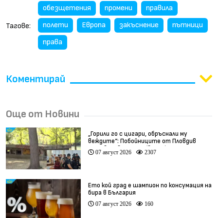
обезщетения
промени
правила
полети
Европа
закъснение
пътници
Тагове:
права
Коментирай
Още от Новини
„Горили го с цигари, обръснали му
веждите“: Побойниците от Пловдив
остават в ареста (видео)
07 август 2026
2307
Ето кой град е шампион по консумация на
бира в България
07 август 2026
160