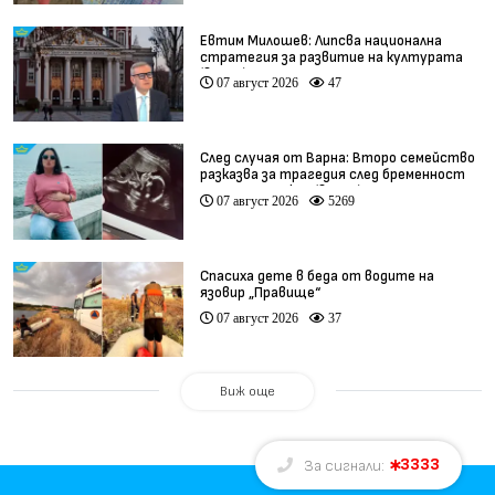
Евтим Милошев: Липсва национална
стратегия за развитие на културата
(видео)
07 август 2026
47
След случая от Варна: Второ семейство
разказва за трагедия след бременност
при същия лекар (видео)
07 август 2026
5269
Спасиха дете в беда от водите на
язовир „Правище“
07 август 2026
37
Виж още
3333
За сигнали: