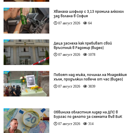
Хванаха шофьор с 3,13 промила алкохол
зад волана в София
07 август 2026
64
Деца заснеха как пребиват свой
връстник в Радомир (видео)
07 август 2026
1078
Побоят над мъжа, починал на Младежкия
хълм, продължил повече от час (видео)
07 август 2026
3839
Обвиниха областния лидер на ДПС в
Бургас по делото за схемата във ВиК
07 август 2026
314