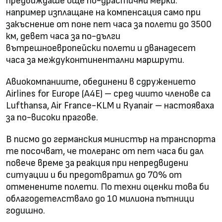
предвиждаше още по-драстични мерки:
например изплащане на компенсация само при
закъснение от поне пет часа за полети до 3500
км, девет часа за по-дълги
вътрешноевропейски полети и дванадесет
часа за междуконтинентални маршрути.
Авиокомпаниите, обединени в сдружението
Airlines for Europe (A4E) – сред чиито членове са
Lufthansa, Air France-KLM и Ryanair – настояваха
за по-високи прагове.
В писмо до германския министър на транспорта
те посочват, че толеранс от пет часа би дал
повече време за реакция при непредвидени
ситуации и би предотвратил до 70% от
отменените полети. По техни оценки това би
облагодетелствало до 10 милиона пътници
годишно.