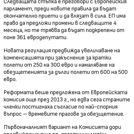
Следващата стъпка е преговори с Европейския
парламент, преди новите правила да бъдат
окончателно приети и да влязат в сила. ЕП има
право да предложи промени в следващите 4
месеца, но те трябва да бъдат подкрепени от
поне 361 евродепутати.
Новата регулация предвижда увеличаване на
компенсацията при закъснение за кратки
полети от 250 на 300 евро и намаляване на
обезщетенията за дълги полети от 600 на 500
евро.
Реформата беше предложена от Европейската
комисия още през 2013 г., но едва сега страните
членки постигнаха съгласие по най-спорния
въпрос – времевите прагове за обезщетение.
Първоначалният вариант на Комисията дори