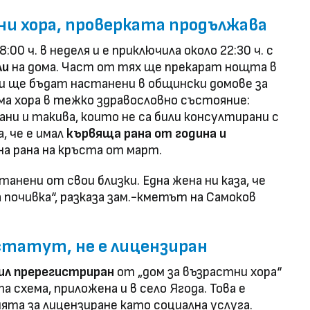
ни хора, проверката продължава
:00 ч. в неделя и е приключила около 22:30 ч. с
ли
на дома. Част от тях ще прекарат нощта в
ши ще бъдат настанени в общински домове за
ма хора в тежко здравословно състояние:
ани и такива, които не са били консултирани с
, че е имал
кървяща рана от година и
на рана на кръста от март.
танени от свои близки. Една жена ни каза, че
на почивка“, разказа зам.-кметът на Самоков
статут, не е лицензиран
ил пререгистриран
от „дом за възрастни хора“
а схема, приложена и в село Ягода. Това е
ията за лицензиране като социална услуга.