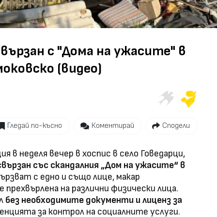
свързан с "Дома на ужасите" в
моковско (видео)
Гледай по-късно
Коментирай
Сподели
 в неделя вечер в хоспис в село Говедарци,
свързан със скандалния „Дом на ужасите“ в
вързват с едно и също лице, макар
 прехвърлена на различни физически лица.
ал
без необходимите документи и лиценз за
генцията за контрол на социалните услуги.