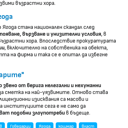
звими възрастни хора.
года
 Ягода стана национален скандал след
появане, вързване и унизителни условия
, в
 възрастни хора. Впоследствие прокуратурата
ши
, включително на собственика на обекта,
та на фирма и така се е опитал да избегне
дарите"
 звено от верига нелегални и нехуманни
 за сметка на най-уязвимите. Отново става
 лицензионни изисквания са масови и
а институциите сега е не само да
ват подобни злоупотреби
в бъдеще.
в
Говедарци
Ягода
кошмар
власт