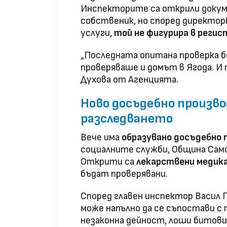
Инспекторите са открили докуме
собственик, но според директор
услуги,
той не фигурира в реги
„Последната опитана проверка бе
проверяваше и домът в Ягода. И 
Духова от Агенцията.
Ново досъдебно произв
разследването
Вече има
образувано досъдебно
социалните служби, Община Само
Открити са
лекарствени медик
бъдат проверявани.
Според главен инспектор Васил 
може напълно да се съпостави с 
незаконна дейност, лоши битови 