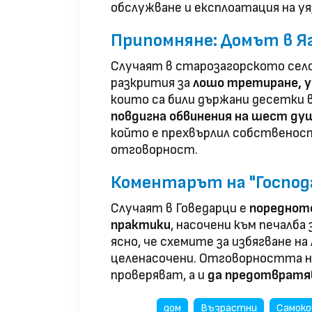
обслужване и експлоатация на уя
Припомняне: Домът в Я
Случаят в старозагорското село
разкрития за
лошо третиране, у
които са били държани десетки
повдигна обвинения на шест ду
който е прехвърлил собственост
отговорност.
Коментарът на "Госпо
Случаят в Говедарци е
поредното
практики
, насочени към печалба
ясно, че схемите за избягване на
целенасочени. Отговорността н
проверяват, а и
да предотвратя
дом
Възрастни
Самоко