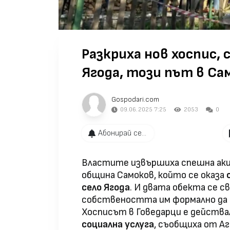
Разкриха нов хоспис, 
Ягода, този път в Са
Gospodari.com
09.06.2025 7:25
2053
0
Абонирай се...
Властите извършиха спешна акция
община Самоков, който се оказа
село Ягода
. И двата обекта се с
собствеността им формално да е
Хосписът в Говедарци е действ
социална услуга
, съобщиха от А