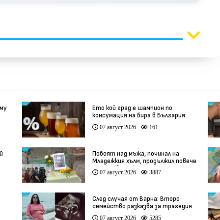
 му
Ето кой град е шампион по
консумация на бира в България
део)
07 август 2026
161
й
Побоят над мъжа, починал на
Младежкия хълм, продължил повече
от час (видео)
07 август 2026
3887
След случая от Варна: Второ
семейство разказва за трагедия
)
след бременност при същия лекар
07 август 2026
5285