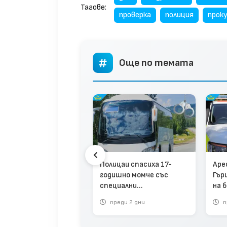
Тагове:
проверка
полиция
прок
Още по темата
куираха
зидентството след
нал за бомба
Полицаи спасиха 17-
Аре
годишно момче със
Гър
специални
на 
потребности, свалено
за 
реди 3 седмици
преди 2 дни
п
от автобус
му (