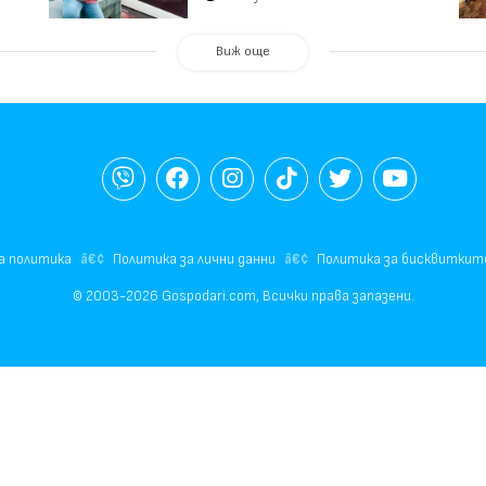
(видео)
Виж още
а политика
Политика за лични данни
Политика за бисквиткит
© 2003-2026 Gospodari.com, Всички права запазени.