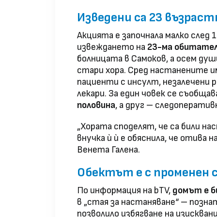
Изведени са 23 възраст
Акцията е започнала малко след 18
извеждането на
23-ма обитате
болницата в Самоков, а осем ду
стари хора. Сред настанените и
пациенти с инсулт, незалечени р
лекари. За един човек се съобщава
половина
, а друг – следоператив
„Хората споделят, че са били нас
внучка ѝ ѝ е обяснила, че отива 
Венета Галена.
Обектът е с променен 
По информация на bTV,
домът е б
в „стая за настаняване“ – познат
позволило избягване на изискван