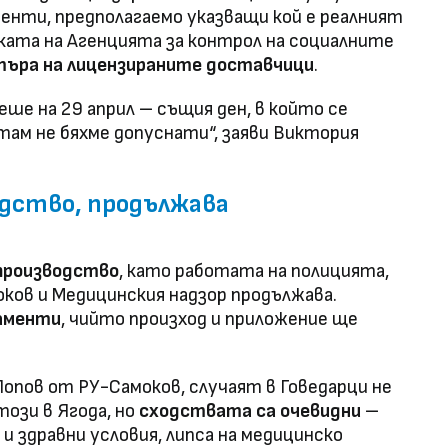
нти, предполагаемо указващи кой е реалният
ката на Агенцията за контрол на социалните
стъра на лицензираните доставчици
.
ше на 29 април – същия ден, в който се
там не бяхме допуснати“, заяви Виктория
одство, продължава
 производство
, като работата на полицията,
ков и Медицинския надзор продължава.
аменти
, чийто произход и приложение ще
Попов от РУ-Самоков, случаят в Говедарци не
този в Ягода, но
сходствата са очевидни
–
и здравни условия, липса на медицинско