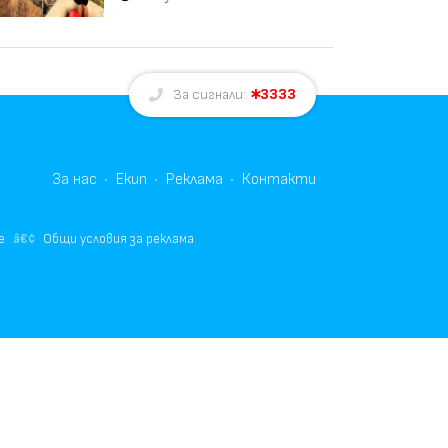
3333
За сигнали:
За нас
Екип
Реклама
Контакти
е
Общи условия за реклама