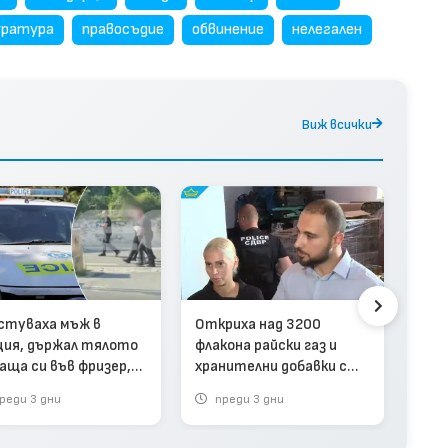
уратура
правосъдие
обвинение
нелегален
Виж всички
Мла
жив
си д
стуваха мъж в
Откриха над 3200
ция, държал тялото
флакона райски газ и
баща си във фризер,
хранителни добавки с
да получава пенсията
неясен произход край
реди 3 дни
преди 3 дни
п
видео)
София (видео)