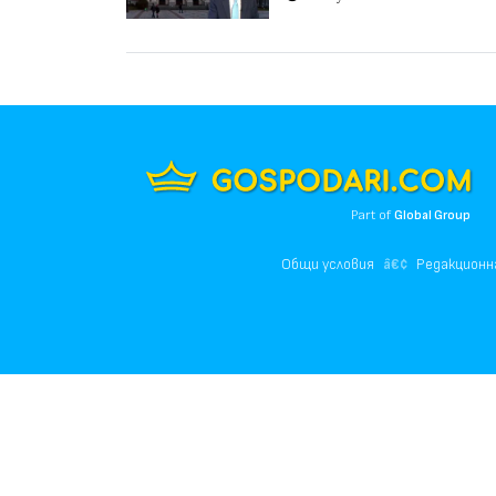
Part of
Global Group
Общи условия
Редакционн