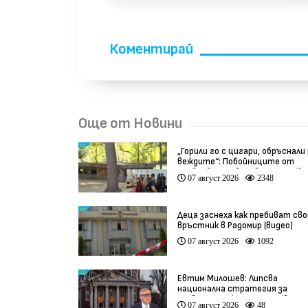
Коментирай
Още от Новини
„Горили го с цигари, обръснали
веждите“: Побойниците от
Пловдив остават в ареста (ви
07 август 2026
2348
Деца заснеха как пребиват сво
връстник в Радомир (видео)
07 август 2026
1092
Евтим Милошев: Липсва
национална стратегия за
развитие на културата (видео
07 август 2026
48