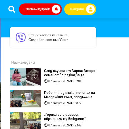
Сигнализирай!
Влизане
Стани част от канала на
Gospodari.com във Viber
Най-гледани
След случая от Варна: Второ
семейство разказва за
трагедия след бременност
07 август 2026
5281
при същия лекар (видео)
Побоят над мъжа, починал на
Младежкия хълм, продължил
повече от час (видео)
07 август 2026
3877
„Горили го с цигари,
обръснали му веждите“:
Побойниците от Пловдив
07 август 2026
2342
остават в ареста (видео)