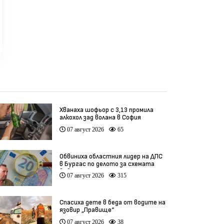
Хванаха шофьор с 3,13 промила
алкохол зад волана в София
07 август 2026
65
Обвиниха областния лидер на ДПС
в Бургас по делото за схемата
във ВиК
07 август 2026
315
Спасиха дете в беда от водите на
язовир „Правище“
07 август 2026
38