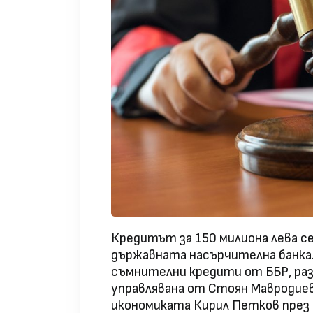
Кредитът за 150 милиона лева с
държавната насърчителна банка. 
съмнителни кредити от ББР, раз
управлявана от Стоян Мавродиев
икономиката Кирил Петков през 