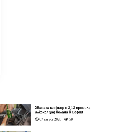
Хванаха шофьор с 3,13 промила
алкохол зад волана в София
07 август 2026
59