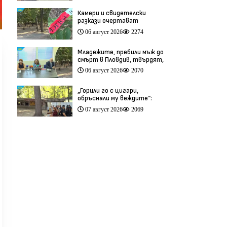
Камери и свидетелски
разкази очертават
хронологията на фаталния
06 август 2026
2274
побой край Младежкия хълм
(видео)
Младежите, пребили мъж до
смърт в Пловдив, твърдят,
че са „ловци на педофили”
06 август 2026
2070
(видео)
„Горили го с цигари,
обръснали му веждите“:
Побойниците от Пловдив
07 август 2026
2069
остават в ареста (видео)