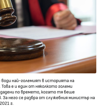
е води най-големият в историята на
Това е и един от няколкото големи
дадени по времето, когато тя беше
. За него се разбра от служебния министър на
2021 г.