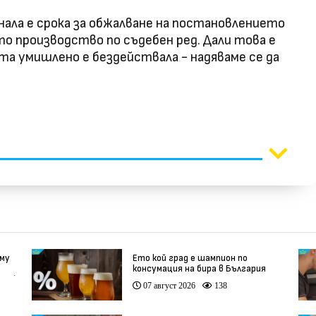
снала е срока за обжалване на постановлението
о производство по съдебен ред. Дали това е
та умишлено е бездействала - надяваме се да
 му
Ето кой град е шампион по
консумация на бира в България
део)
07 август 2026
138