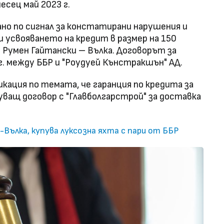
есец май 2023 г.
но по сигнал за констатирани нарушения и
 усвояването на кредит в размер на 150
с Румен Гайтански – Вълка. Договорът за
 г. между ББР и "Роудуей Кънстракшън" АД.
кация по темата, че гаранция по кредита за
уващ договор с "Главболгарстрой" за доставка
-Вълка, купува луксозна яхта с пари от ББР