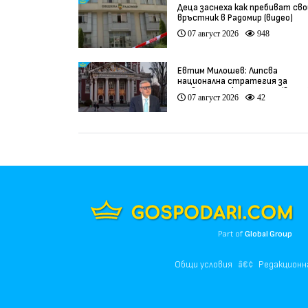
Деца заснеха как пребиват сво
връстник в Радомир (видео)
07 август 2026
948
Евтим Милошев: Липсва
национална стратегия за
развитие на културата (видео
07 август 2026
42
Part of
Global Group
Общи условия
Редакционн