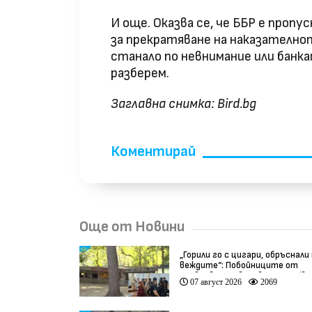
И още. Оказва се, че ББР е пропу
за прекратяване на наказателнот
станало по невнимание или банка
разберем.
Заглавна снимка: Bird.bg
Коментирай
Още от Новини
„Горили го с цигари, обръснали
веждите“: Побойниците от
Пловдив остават в ареста (ви
07 август 2026
2069