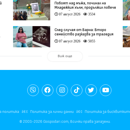
й
Побоят над мъжа, починал на
Младежкия хълм, продължил повече
от час (видео)
07 август 2026
3534
След случая от Варна: Второ
семейство разказва за трагедия
)
след бременност при същия лекар
07 август 2026
5055
(видео)
Виж още
а политика
Политика за лични данни
Политика за бисквиткит
© 2003-2026 Gospodari.com, Всички права запазени.