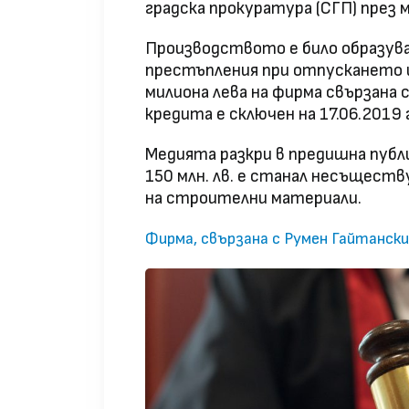
градска прокуратура (СГП) през м
Производството е било образува
престъпления при отпускането и
милиона лева на фирма свързана 
кредита е сключен на 17.06.2019
Медията разкри в предишна публи
150 млн. лв. е станал несъществ
на строителни материали.
Фирма, свързана с Румен Гайтански