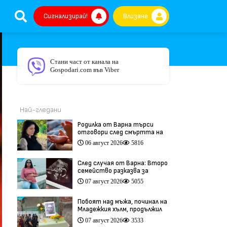
Сигнализирай!
Влизане
Стани част от канала на
Gospodari.com във Viber
Най-гледани
Родилка от Варна търси
отговори след смъртта на
бебето ѝ дни преди секцио
06 август 2026
5816
(видео)
След случая от Варна: Второ
семейство разказва за
трагедия след бременност
07 август 2026
5055
при същия лекар (видео)
Побоят над мъжа, починал на
Младежкия хълм, продължил
повече от час (видео)
07 август 2026
3533