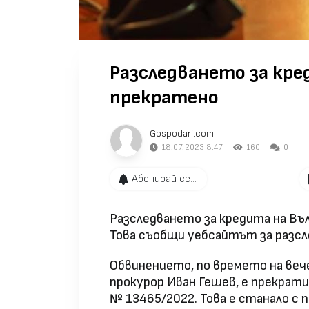
Разследването за кре
прекратено
Gospodari.com
18.07.2023 8:47
160
0
Абонирай се...
Разследването за кредита на Въ
Това съобщи уебсайтът за разс
Обвинението, по времето на ве
прокурор Иван Гешев, е прекрат
№ 13465/2022. Това е станало с