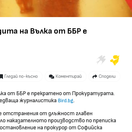
Video
дита на Вълка от ББР е
Гледай по-късно
Коментирай
Сподели
лка от ББР е прекратено от Прокуратурата.
ледваща журналистика
.
Вird.bg
че отстранения от длъжност главен
ило наказателното производство по преписка
 постановление на прокурор от Софийска