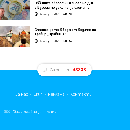
Обвиниха областния лидер на ДПС
в Бургас по делото за схемата
във ВиК
07 август 2026
293
Спасиха дете в беда от водите на
язовир „Правище“
07 август 2026
34
3333
За сигнали:
За нас
Екип
Реклама
Контакти
е
Общи условия за реклама