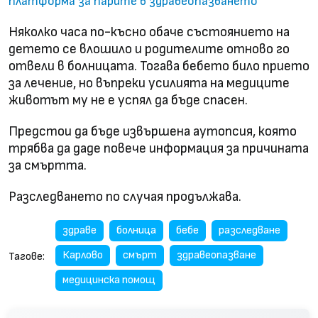
платформа за парите в здравеопазването
Няколко часа по-късно обаче състоянието на
детето се влошило и родителите отново го
отвели в болницата. Тогава бебето било прието
за лечение, но въпреки усилията на медиците
животът му не е успял да бъде спасен.
Предстои да бъде извършена аутопсия, която
трябва да даде повече информация за причината
за смъртта.
Разследването по случая продължава.
здраве
болница
бебе
разследване
Карлово
смърт
здравеопазване
Тагове:
медицинска помощ