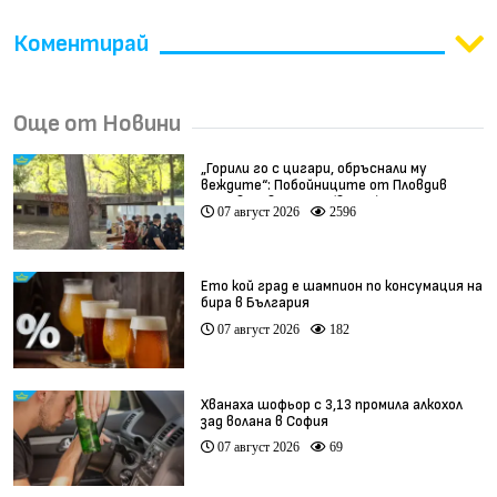
Коментирай
Още от Новини
„Горили го с цигари, обръснали му
веждите“: Побойниците от Пловдив
остават в ареста (видео)
07 август 2026
2596
Ето кой град е шампион по консумация на
бира в България
07 август 2026
182
Хванаха шофьор с 3,13 промила алкохол
зад волана в София
07 август 2026
69