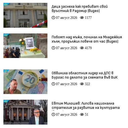
Деца заснеха как пребиват свой
връстник в Радомир (видео)
07 август 2026
1177
Побоят над мъжа, починал на Младежкия
хълм, продължил повече от час (видео)
07 август 2026
4179
Обвиниха областния лидер на ДПС в
Бургас по делото за схемата във ВиК
07 август 2026
322
Евтим Милошев: Липсва национална
стратегия за развитие на културата
(видео)
07 август 2026
51