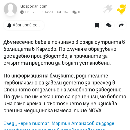
Gospodari.com
08.07.2026 14:20
344
0
Абонирай се...
Двумесечно бебе е починало в сряда сутринта в
болницата в Карлово. По случая е образувано
досъдебно производство, а причините за
смъртта предстои да бъдат установени.
По информация на близките, родителите
първоначално са завели детето за преглед в
Спешното отделение на лечебното заведение.
По думите им лекарите са преценили, че бебето
има само хрема и състоянието му не изисква
спешна медицинска намеса, пише NOVA.
След „Черна писта“: Мартин Атанасов създаде