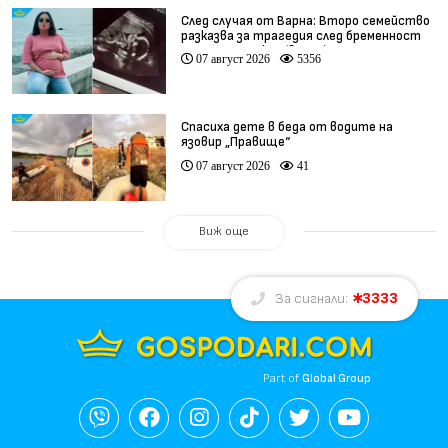
След случая от Варна: Второ семейство
разказва за трагедия след бременност
при същия лекар (видео)
07 август 2026
5356
Спасиха дете в беда от водите на
язовир „Правище“
07 август 2026
41
Виж още
3333
За сигнали:
Part of
Global Group