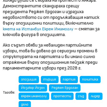
хиляди души се събраха на протест в Анкара.
Демонстрантите скандираха срещу
президента Реджеп Ердоган и изразиха
недоволството си от продължаващия натиск
върху опозиционни политици, включително
– смятан за
кмета на Истанбул Екрем Имамоглу
ключова фигура в опозицията.
Ако съдът обяви за невалиден партийните
избори, това би довело до сериозни промени в
структурата на партията и би имало силно
отражение върху опозиционния пейзаж преди
парламентарните избори през 2028 г.
опозиция
турция
партия
политика
Йозгюр Йозел
Реджеп Ердоган
Тагове:
екрем имамоглу
протести
съд
лидер
дело