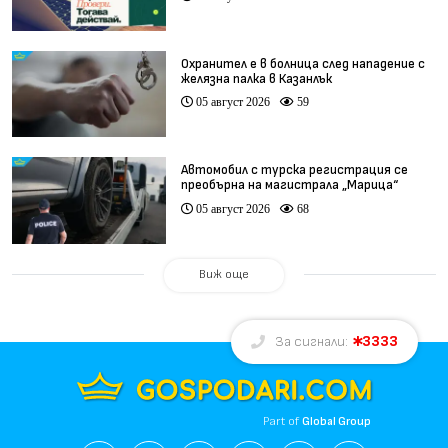
Охранител е в болница след нападение с
желязна палка в Казанлък
05 август 2026
59
Автомобил с турска регистрация се
преобърна на магистрала „Марица“
05 август 2026
68
Виж още
3333
За сигнали:
Part of
Global Group