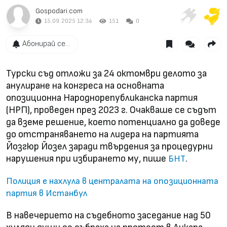
Gospodari.com
15.09.2025 12:34
151
0
Абонирай се...
Турски съд отложи за 24 октомври делото за
анулиране на конгреса на основната
опозиционна Народнорепубликанска партия
(НРП), проведен през 2023 г. Очакваше се съдът
да вземе решение, което потенциално да доведе
до отстраняването на лидера на партията
Йозгюр Йозел заради твърдения за процедурни
нарушения при избирането му, пише
.
БНТ
Полиция е нахлула в централата на опозиционната
партия в Истанбул
В навечерието на съдебното заседание над 50