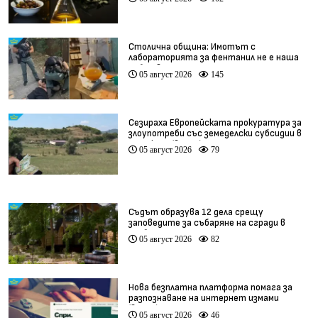
Столична община: Имотът с
лабораторията за фентанил не е наша
собственост
05 август 2026
145
Сезираха Европейската прокуратура за
злоупотреби със земеделски субсидии в
Кърджали (видео)
05 август 2026
79
Съдът образува 12 дела срещу
заповедите за събаряне на сгради в
„Баба Алино“
05 август 2026
82
Нова безплатна платформа помага за
разпознаване на интернет измами
(видео)
05 август 2026
46