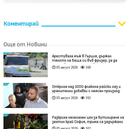
Коментирай
Още от Новини
Арестуваха мъж в Гърция, държал
тялото на баща си във фризер, за да
получава пенсията му (видео)
05 август 2026
160
Откриха над 3200 флакона райски газ и
хранителни добавки с неясен произход
край София (видео)
05 август 2026
192
Разкриха нелегален цех за бутилиране на
зехтин край София, трима са задържани
05 август 2026
102