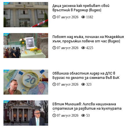
Деца заснеха как пребиват свой
връстник в Радомир (видео)
07 август 2026
1182
Побоят над мъжа, починал на Младежкия
хълм, продължил повече от час (видео)
07 август 2026
4225
Обвиниха областния лидер на ДПС в
Бургас по делото за схемата във ВиК
07 август 2026
323
Евтим Милошев: Липсва национална
стратегия за развитие на културата
(видео)
07 август 2026
53