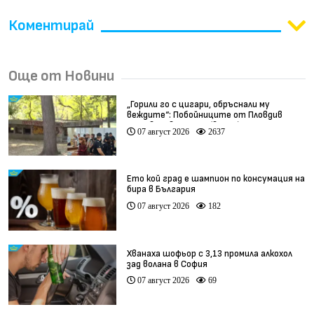
Коментирай
Още от Новини
„Горили го с цигари, обръснали му
веждите“: Побойниците от Пловдив
остават в ареста (видео)
07 август 2026
2637
Ето кой град е шампион по консумация на
бира в България
07 август 2026
182
Хванаха шофьор с 3,13 промила алкохол
зад волана в София
07 август 2026
69