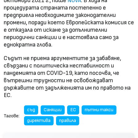
октомври 2021 г., пише
. В хода на
NOVA
процедурата страната постепенно е
предприела необходимите законодателни
промени, поради което Европейската комисия се
е отказала от искане за допълнителни
периодични санкции и е настоявала само за
еднократна глоба.
Съдът не приема аргументите за забавяне,
свързани с политическа нестабилност и
пандемията от COVID-19, като посочва, че
вътрешни трудности не освобождават
държавите от задълженията им по правото на
ЕС.
съд
Санкции
ЕС
пътни такси
Тагове:
директива
правила