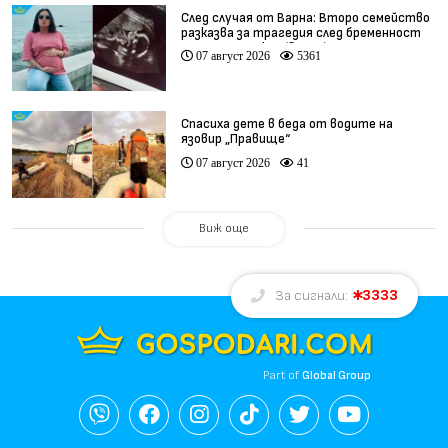
След случая от Варна: Второ семейство
разказва за трагедия след бременност
при същия лекар (видео)
07 август 2026
5361
Спасиха дете в беда от водите на
язовир „Правище“
07 август 2026
41
Виж още
3333
За сигнали:
Part of
Global Group