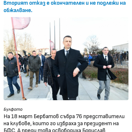
Вторият отказ е окончателен и не подлежи на
обжалване.
Булфото
На 18 март Бербатов събра 76 представители
на клубове, които го избраха за президент на
БФС. А преди това освободиха Борислав