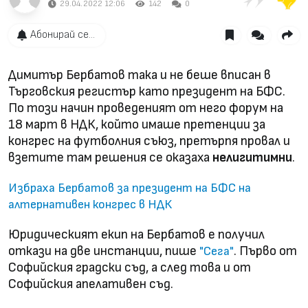
29.04.2022 12:06
142
0
Абонирай се...
Димитър Бербатов така и не беше вписан в
Търговския регистър като президент на БФС.
По този начин проведеният от него форум на
18 март в НДК, който имаше претенции за
конгрес на футболния съюз, претърпя провал и
взетите там решения се оказаха
нелигитимни
.
Избраха Бербатов за президент на БФС на
алтернативен конгрес в НДК
Юридическият екип на Бербатов е получил
откази на две инстанции, пише
. Първо от
"Сега"
Софийския градски съд, а след това и от
Софийския апелативен съд.