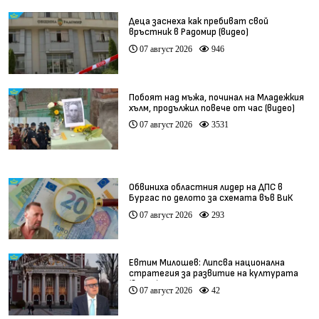
Деца заснеха как пребиват свой
връстник в Радомир (видео)
07 август 2026
946
Побоят над мъжа, починал на Младежкия
хълм, продължил повече от час (видео)
07 август 2026
3531
Обвиниха областния лидер на ДПС в
Бургас по делото за схемата във ВиК
07 август 2026
293
Евтим Милошев: Липсва национална
стратегия за развитие на културата
(видео)
07 август 2026
42