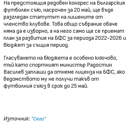
На предстоящия редовен конгрес на Българския
футболен съю, насрочен за 20 май, ще бъде
разгледан статутът на лишените от
членство клубове. Това общо събрание обаче
няма да е изборно, а на него само ще се приемат
план за развитие на БФС за периода 2022-2026 и
бюджет за същия период.
Гласуването на бюджета е особено ключово,
тъй като спортният министър Радостин
Василев заплаши да отнеме лиценза на БФС, ако
ведомството му не получи такъв от
футболния съюз в срок до 25 май.
Съдът не позволи на Бербатов да стане
президент на БФС
Източник:
"Сега"