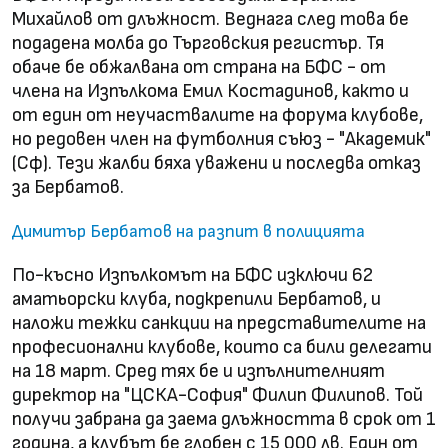
Михайлов от длъжност. Веднага след това бе
подадена молба до Търговския регистър. Тя
обаче бе обжалвана от страна на БФС - от
члена на Изпълкома Емил Костадинов, както и
от един от неучаствалите на форума клубове,
но редовен член на футболния съюз - "Академик"
(Сф). Тези жалби бяха уважени и последва отказ
за Бербатов.
Димитър Бербатов на разпит в полицията
По-късно Изпълкомът на БФС изключи 62
аматьорски клуба, подкрепили Бербатов, и
наложи тежки санкции на представителите на
професионални клубове, които са били делегати
на 18 март. Сред тях бе и изпълнителният
директор на "ЦСКА-София" Филип Филипов. Той
получи забрана да заема длъжността в срок от 1
година, а клубът бе глобен с 15 000 лв. Един от