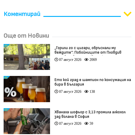
Коментирай
Още от Новини
„Горили го с цигари, обръснали му
веждите“: Побойниците от Пловдив
остават в ареста (видео)
07 август 2026
2069
Ето кой град е шампион по консумация на
бира в България
07 август 2026
138
Хванаха шофьор с 3,13 промила алкохол
зад волана в София
07 август 2026
59