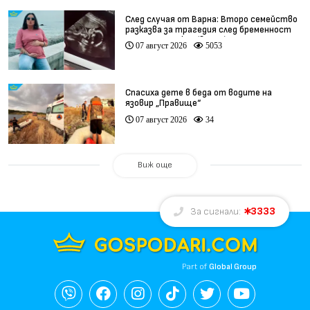
След случая от Варна: Второ семейство
разказва за трагедия след бременност
при същия лекар (видео)
07 август 2026
5053
Спасиха дете в беда от водите на
язовир „Правище“
07 август 2026
34
Виж още
3333
За сигнали:
Part of
Global Group