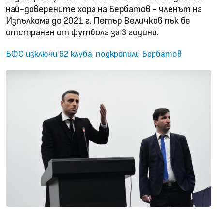
най-доверените хора на Бербатов - членът на
Изпълкома до 2021 г. Петър Величков пък бе
отстранен от футбола за 3 години.
БФС изключи 62 клуба, подкрепили Бербатов