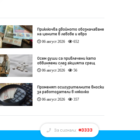
Приключва двойното обозначаване
на цените в левове и евро
06 август 2026
652
Осем души са привлечени като
обвиняеми след акцията срещ
производство на фентанил
06 август 2026
56
Променят осигурителните вноски
за работодатели в няколко
икономически дейности
06 август 2026
357
3333
За сигнали: