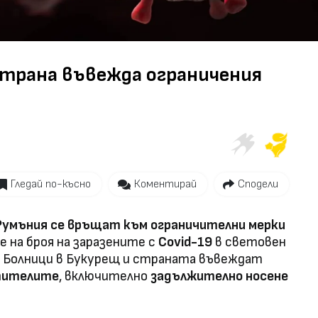
Video
страна въвежда ограничения
Гледай по-късно
Коментирай
Сподели
 Румъния се връщат към ограничителни мерки
 на броя на заразените с
Covid-19
в световен
. Болници в Букурещ и страната въвеждат
етителите
, включително
задължително носене