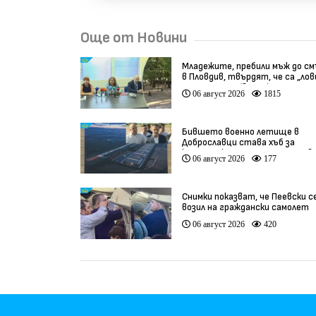
Още от Новини
Младежите, пребили мъж до с
в Пловдив, твърдят, че са „ло
на педофили” (видео)
06 август 2026
1815
Бившето военно летище в
Доброславци става хъб за
космически технологии и инов
06 август 2026
177
(видео)
Снимки показват, че Пеевски с
возил на граждански самолет
06 август 2026
420