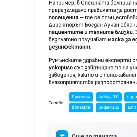
Например, в Спешната болница н
преразгледало правилата за дост
посещения
– те се осъществяв
Директорът Богдан Лучан обясни
пациентите и техните близки
.
безплатно получават
маска за 
дезинфектант
.
Румънските здравни експерти с
ускорило
със завръщането на у
заведения, както и с понижава
благоприятства разпространени
Румъния
ковид-19
огра
Тагове:
бая маре
инфекции
sars
Още по темата