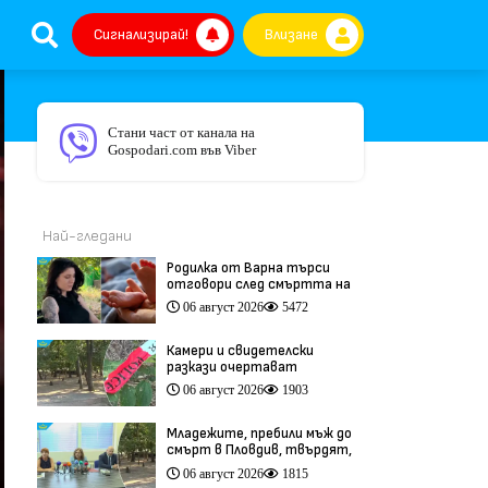
Сигнализирай!
Влизане
Стани част от канала на
Gospodari.com във Viber
Най-гледани
Родилка от Варна търси
отговори след смъртта на
бебето ѝ дни преди секцио
06 август 2026
5472
(видео)
Камери и свидетелски
разкази очертават
хронологията на фаталния
06 август 2026
1903
побой край Младежкия хълм
(видео)
Младежите, пребили мъж до
смърт в Пловдив, твърдят,
че са „ловци на педофили”
06 август 2026
1815
(видео)