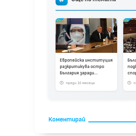
Европейска институция
Бъл
разкритикува остро
под
България заради
спо
"фатални грешки" с
Све
преди 10 месеца
п
COVID-19 по време на
орг
управлението на
Борисов
Коментирай