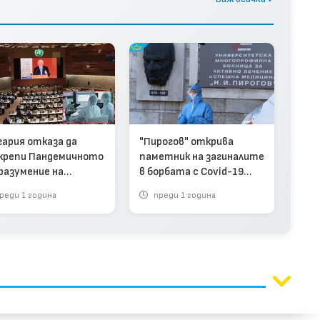
гария отказа да
"Пирогов" открива
крепи Пандемичното
паметник на загиналите
разумение на
в борбата с Covid-19
товната здравна
лекари
реди 1 година
преди 1 година
анизация