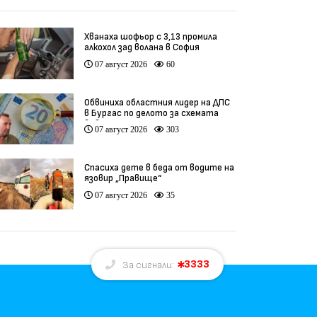
Хванаха шофьор с 3,13 промила
алкохол зад волана в София
07 август 2026
60
Обвиниха областния лидер на ДПС
в Бургас по делото за схемата
във ВиК
07 август 2026
303
Спасиха дете в беда от водите на
язовир „Правище“
07 август 2026
35
3333
За сигнали: