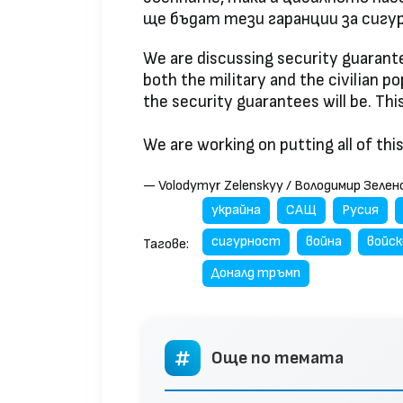
ще бъдат тези гаранции за сигу
We are discussing security guarante
both the military and the civilian 
the security guarantees will be. Thi
We are working on putting all of thi
— Volodymyr Zelenskyy / Володимир Зеле
украйна
САЩ
Русия
сигурност
война
войск
Тагове:
Доналд тръмп
Още по темата