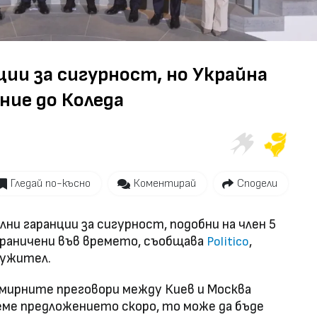
Video
ии за сигурност, но Украйна
ние до Коледа
Гледай по-късно
Коментирай
Сподели
лни гаранции за сигурност, подобни на член 5
граничени във времето, съобщава
,
Politico
лужител.
 мирните преговори между Киев и Москва
иеме предложението скоро, то може да бъде