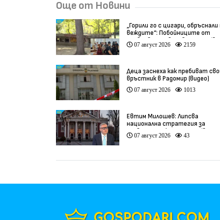
Още от Новини
„Горили го с цигари, обръснали
веждите“: Побойниците от
Пловдив остават в ареста (ви
07 август 2026
2159
Деца заснеха как пребиват сво
връстник в Радомир (видео)
07 август 2026
1013
Евтим Милошев: Липсва
национална стратегия за
развитие на културата (видео
07 август 2026
43