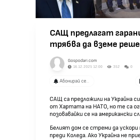
САЩ предлагат гаранц
трябва да вземе реше
Gospodari.com
16.12.2025 12:00
352
0
Абонирай се...
САЩ са предложили на Украйна си
от Хартата на НАТО, но те са о
позовавайки се на американски с
Белият дом се стреми да ускори
преди Коледа. Ако Украйна не пр