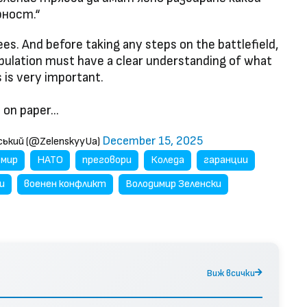
рност.“
es. And before taking any steps on the battlefield,
population must have a clear understanding of what
s is very important.
s on paper…
December 15, 2025
нський (@ZelenskyyUa)
мир
НАТО
преговори
Коледа
гаранции
и
военен конфликт
Володимир Зеленски
Виж всички