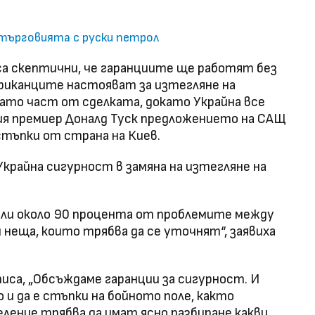
 търговията с руски петрол
а скептични, че гаранциите ще работят без
ериканците настояват за изтегляне на
като част от сделката, докато Украйна все
ия премиер Доналд Туск предложението на САЩ
тъпки от страна на Киев.
Украйна сигурност в замяна на изтегляне на
или около 90 процента от проблемите между
и неща, които трябва да се уточнят“, заявиха
иса, „Обсъждаме гаранции за сигурност. И
 и да е стъпки на бойното поле, както
ление трябва да имат ясно разбиране какви