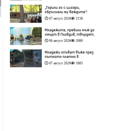
„Горили го с цигари,
обръснали му веждите“:
Побойниците от Пловдив
07 август 2026
2158
остават в ареста (видео)
Младежите, пребили мъж до
смърт в Пловдив, твърдят,
че са „ловци на педофили”
06 август 2026
2080
(видео)
Младежи опъват въже през
пътното платно в
столичния квартал „Обеля“
07 август 2026
1885
(видео)