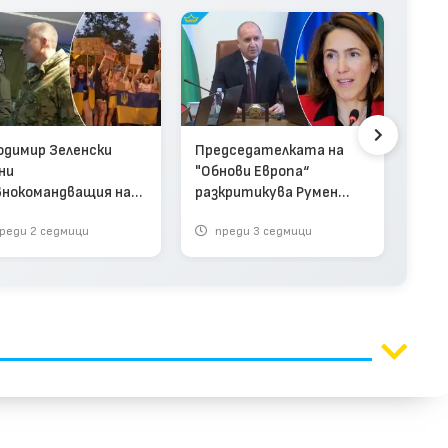
Дес
съз
щит,
одимир Зеленски
Председателката на
тях
ни
"Обнови Европа“
внокомандващия на
разкритикува Румен
аинската армия
Радев заради Украйна
реди 2 седмици
преди 3 седмици
п
ео)