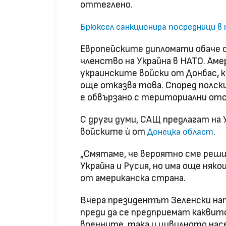
оттеглено.
Брюксел санкционира посредници в
Европейските дипломати обаче с
членство на Украйна в НАТО. Ам
украинските войски от Донбас, 
още отказва това. Според полск
е обвързано с териториални отс
С други думи, САЩ предлагат на 
войските ѝ от
.
Донецка област
„Смятаме, че вероятно сме реш
Украйна и Русия, но има още няко
от американска страна.
Вчера президентът Зеленски нап
преди да се предприемат каквито
военните, така и цивилното насе