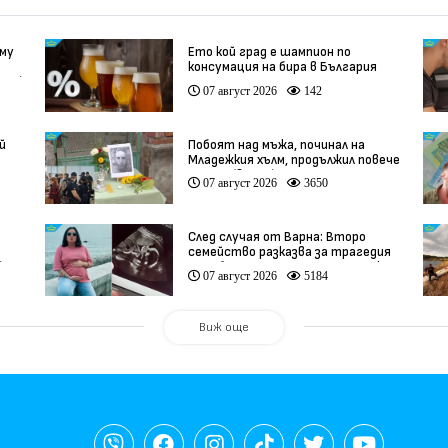
 му
Ето кой град е шампион по
консумация на бира в България
део)
07 август 2026
142
й
Побоят над мъжа, починал на
Младежкия хълм, продължил повече
от час (видео)
07 август 2026
3650
След случая от Варна: Второ
семейство разказва за трагедия
)
след бременност при същия лекар
07 август 2026
5184
(видео)
Виж още