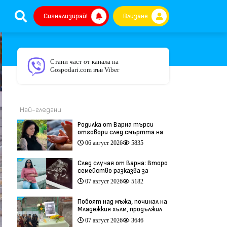
Сигнализирай!
Влизане
Стани част от канала на
Gospodari.com във Viber
Най-гледани
Родилка от Варна търси
отговори след смъртта на
бебето ѝ дни преди секцио
06 август 2026
5835
(видео)
След случая от Варна: Второ
семейство разказва за
трагедия след бременност
07 август 2026
5182
при същия лекар (видео)
Побоят над мъжа, починал на
Младежкия хълм, продължил
повече от час (видео)
07 август 2026
3646