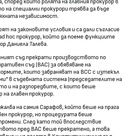
 според които ролята на главния прокурор в
 на специални прокурори трябва да бъде
тяхната независимост.
ят на законовите условия и са дали съгласие
ad hoc прокурор, който да поеме функциите
р Даниела Талева.
нният съд прекрати производството по
ративен съд (ВАС) за обявяване на
рмите, които забраняват на ВСС с изтекъл
ми“ в съдебната система (председателите на
кто и на разпоредбите, с които беше
 на главен прокурор.
жалба на самия Сарафов, който беше на прага
вен прокурор, но процедурата беше
промени. След като той впоследствие
твото пред ВАС беше прекратено, а това