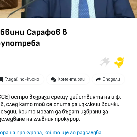
Video
бвини Сарафов в
оупотреба
Гледай по-късно
Коментирай
Сподели
ССБ) остро възрази срещу действията на и.ф.
в, след като той се опита да изключи всички
 съдии, които могат да бъдат избрани за
зследване на главния прокурор.
бора на прокурора, който ще го разследва