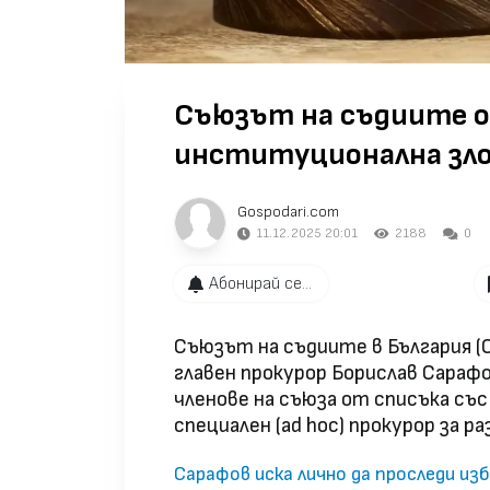
Съюзът на съдиите о
институционална зл
Gospodari.com
11.12.2025 20:01
2188
0
Абонирай се...
Съюзът на съдиите в България (
главен прокурор Борислав Сарафо
членове на съюза от списъка със
специален (ad hoc) прокурор за ра
Сарафов иска лично да проследи из