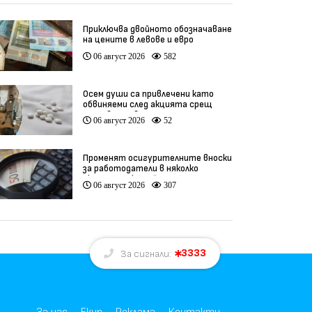
Приключва двойното обозначаване
на цените в левове и евро
06 август 2026
582
Осем души са привлечени като
обвиняеми след акцията срещ
производство на фентанил
06 август 2026
52
Променят осигурителните вноски
за работодатели в няколко
икономически дейности
06 август 2026
307
3333
За сигнали: