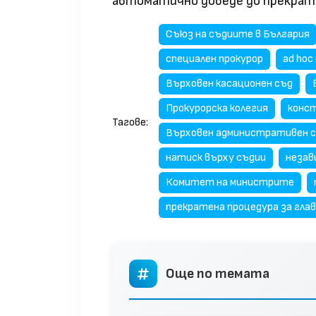
автоматично доведе до прекратя
Съюз на съдиите в България
специален прокурор
ad hoc
Върховен касационен съд
Прокурорска колегия
конс
Тагове:
Върховен административен 
натиск върху съдии
незав
Комитет на министрите
прекратена процедура за глав
Още по темата