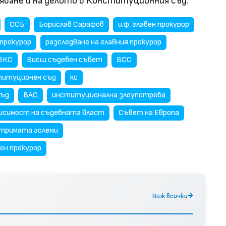
ване и на делото в Конституционния съд.
ССБ
Борислав Сарафов
и.ф. главен прокурор
 прокурор
разследване на главния прокурор
ВКС
Висш съдебен съвет
ВСС
титуционен съд
кс
съд
ВАС
институционална злоупотреба
исимост на съдебната власт
Съвет на Европа
тримата големи
ен прокурор
Виж всички