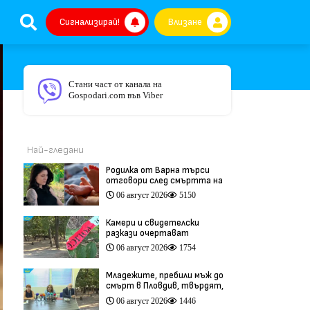
Сигнализирай!
Влизане
Стани част от канала на
Gospodari.com във Viber
Най-гледани
Родилка от Варна търси
отговори след смъртта на
бебето ѝ дни преди секцио
06 август 2026
5150
(видео)
Камери и свидетелски
разкази очертават
хронологията на фаталния
06 август 2026
1754
побой край Младежкия хълм
(видео)
Младежите, пребили мъж до
смърт в Пловдив, твърдят,
че са „ловци на педофили”
06 август 2026
1446
(видео)