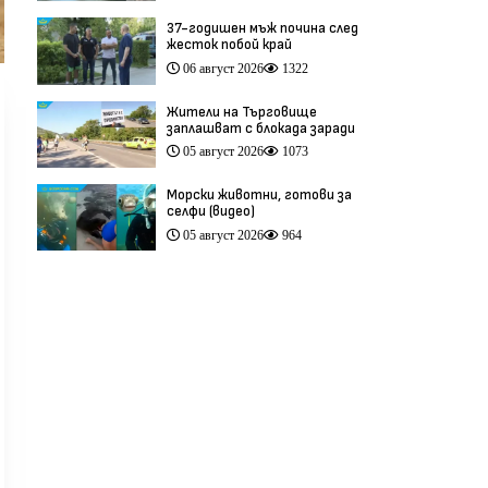
37-годишен мъж почина след
жесток побой край
Младежкия хълм в Пловдив
06 август 2026
1322
(видео)
Жители на Търговище
заплашват с блокада заради
опасен участък на пътя
05 август 2026
1073
София–Варна (видео)
Морски животни, готови за
селфи (видео)
05 август 2026
964