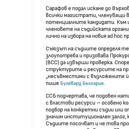
Сарафов е подал искане до Върхо
всички магистрати, членуващи в
потенциалните кандидати. Към и
членовете на съдийската органи
лично на избора на новия ad hoc 
Съюзът на съдиите определя т
злоупотреба и призовава Прокур
(ВСС) да извърши проверка. Спор
структурите и ресурсите на про
„несъвместими с възложените ѝ
пише
.
Булевард България
ССБ подчертава, че подобен нат
с властови ресурси – особено к
подбор на конкретни съдии или о
значим институционален залог, 
Съдиите посочват и че това пр