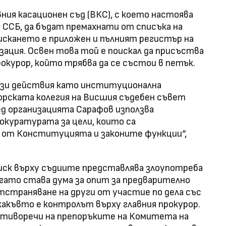
вния касационен съд (ВКС), с което настоява
 ССБ, да бъдат премахнати от списъка на
скането е приложен и пълният регистър на
зация. Освен това той е поискал да присъства
прокурор, който трябва да се състои в петък.
ези действия като институционална
орската колегия на Висшия съдебен съвет
ед организацията Сарафов използва
куратурата за цели, които са
 от Конституцията и законите функции“,
иск върху съдиите представлява злоупотреба
огато става дума за опит за предварително
тстраняване на други от участие по дела със
какъвто е контролът върху главния прокурор.
отиворечи на препоръките на Комитета на