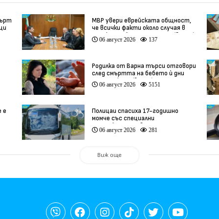
мърт
МВР увери еврейската общност,
вци
че всички факти около случая в
Банско ще бъдат изяснени (видео)
06 август 2026
137
Родилка от Варна търси отговори
след смъртта на бебето ѝ дни
ации
преди секцио (видео)
06 август 2026
5151
е е
Полицаи спасиха 17-годишно
момче със специални
потребности, свалено от
06 август 2026
281
автобус
Виж още