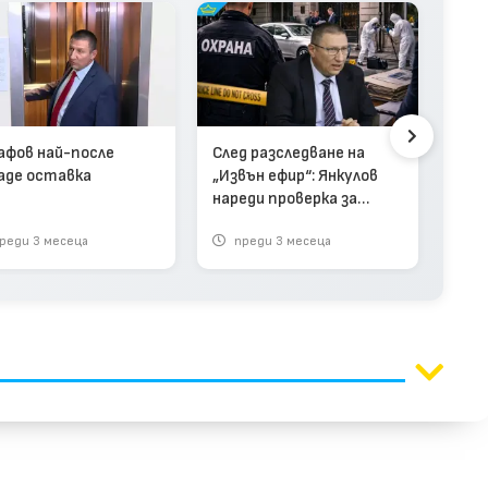
ВКС
лег
Сар
афов най-после
След разследване на
аде оставка
„Извън ефир“: Янкулов
нареди проверка за
случай с охранител на
реди 3 месеца
преди 3 месеца
п
Сарафов (видео)