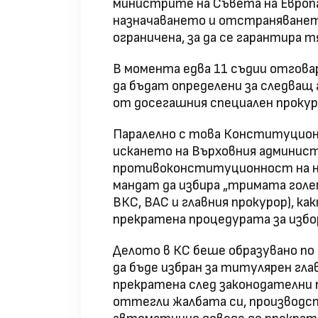
министрите на Съвета на Европа,
назначаването и отстраняването
ограничена, за да се гарантира 
В момента едва 11 съдии отговар
да бъдат определени за следващ 
от досегашния специален прокуро
Паралелно с това Конституцио
искането на Върховния админист
противоконституционност на но
мандат да избира „тримата голе
ВКС, ВАС и главния прокурор), ка
прекратена процедурата за избор
Делото в КС беше образувано по 
да бъде избран за титулярен гла
прекратена след законодателни 
оттегли жалбата си, производс