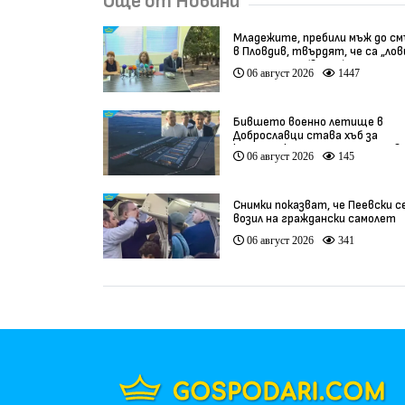
Още от Новини
Младежите, пребили мъж до с
в Пловдив, твърдят, че са „ло
на педофили” (видео)
06 август 2026
1447
Бившето военно летище в
Доброславци става хъб за
космически технологии и инов
06 август 2026
145
(видео)
Снимки показват, че Пеевски с
возил на граждански самолет
06 август 2026
341