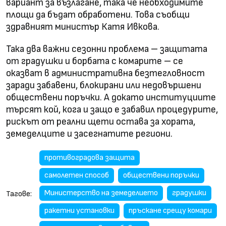
вариант за възлагане, така че необходимите
площи да бъдат обработени. Това съобщи
здравният министър Катя Ивкова.
Така два важни сезонни проблема – защитата
от градушки и борбата с комарите – се
оказват в административна безтегловност
заради забавени, блокирани или недовършени
обществени поръчки. А докато институциите
търсят кой, кога и защо е забавил процедурите,
рискът от реални щети остава за хората,
земеделците и засегнатите региони.
противоградова защита
самолетен способ
обществени поръчки
Министерство на земеделието
градушки
Тагове:
ракетни установки
пръскане срещу комари