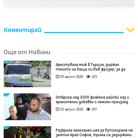
Коментирай
Още от Новини
Арестуваха мъж в Гърция, държал
тялото на баща си във фризер, за да
получава пенсията му (видео)
05 август 2026
165
Откриха над 3200 флакона райски газ и
хранителни добавки с неясен произход
край София (видео)
05 август 2026
197
Разкриха нелегален цех за бутилиране на
зехтин край София, трима са задържани