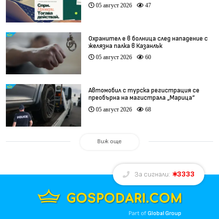
(видео)
05 август 2026
47
Охранител е в болница след нападение с
желязна палка в Казанлък
05 август 2026
60
Автомобил с турска регистрация се
преобърна на магистрала „Марица“
05 август 2026
68
Виж още
3333
За сигнали:
Part of
Global Group