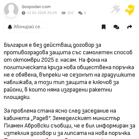
Gospodari.com
13.05.2026 20:29
122
0
Абонирай се...
България е без действащ договор за
противоградова защита със самолетен способ
от октомври 2025 г. насам. На фона на
политическата криза нова обществена поръчка
не е обявена, въпреки че сезонът на градушките
наближава, а този тип защита е ключов за
райони, в които няма изградени ракетни
площадки.
За проблема стана ясно след заседание на
кабинета „Радев“. Земеделският министър
Пламен Абровски съобщи, че е бил информиран за
изтеклия договор и за липсата на нова поръчка.