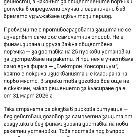
дейности, а Законът за обществените поръчки
допуска в определени случаи и ограничено във
времето удължаване извън този период.
Проблемите с противоградовата защита не се
изчерпват само със самолетния способ. Не е
финализирана и друга важна обществена
поръчка – за доставка на 25 пускови установки
за изстрелване на ракети. И при нея е участвала
само една фирма – „Електрон Консорциум“,
която е покрила изискванията и е класирана на
първо място. Въпреки това договор все още не
е сключен, макар решението за класиране да е
от 31 март 2026 г.
Така страната се оказва в рискова ситуация –
без действащ договор за самолетна защита от
градушки и без финализирана доставка на нови
ракетни установки. Това поставя под въпрос