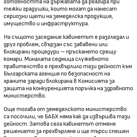
готовността на държавата да реагира при
тежки градушки, които могат да нанесат
сериозни щети на земеделска продукция,
имущество и инфраструктура.
На същото заседание кабинетът е разгледал и
друг проблем, свързан със забавени или
блокирани процедури – пръскането срещу
комари. Миналата седмица служебното
правителство е прехвърлило тази дейност към
Българската агенция по безопасност на
храните заради блокирана в Комисията за
защита на конкуренцията поръчка на здравното
министерство.
Още тогава от земеделското министерство
са посочили, че БАБХ няма как да извършва тази
дейност. Затова сега кабинетът отменя
решението за прехвърляне и ще търси спешен