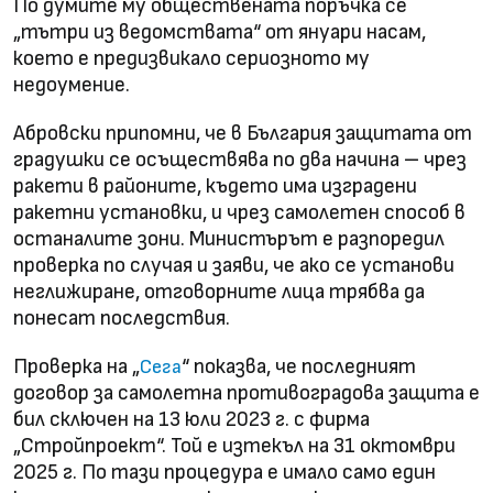
По думите му обществената поръчка се
„тътри из ведомствата“ от януари насам,
което е предизвикало сериозното му
недоумение.
Абровски припомни, че в България защитата от
градушки се осъществява по два начина – чрез
ракети в районите, където има изградени
ракетни установки, и чрез самолетен способ в
останалите зони. Министърът е разпоредил
проверка по случая и заяви, че ако се установи
неглижиране, отговорните лица трябва да
понесат последствия.
Проверка на „
“ показва, че последният
Сега
договор за самолетна противоградова защита е
бил сключен на 13 юли 2023 г. с фирма
„Стройпроект“. Той е изтекъл на 31 октомври
2025 г. По тази процедура е имало само един