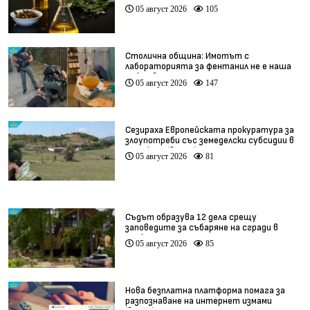
05 август 2026
105
Столична община: Имотът с
лабораторията за фентанил не е наша
собственост
05 август 2026
147
Сезираха Европейската прокуратура за
злоупотреби със земеделски субсидии в
Кърджали (видео)
05 август 2026
81
Съдът образува 12 дела срещу
заповедите за събаряне на сгради в
„Баба Алино“
05 август 2026
85
Нова безплатна платформа помага за
разпознаване на интернет измами