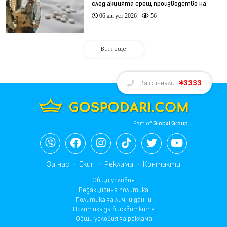
след акцията срещ производство на
фентанил
06 август 2026
56
Виж още
3333
За сигнали:
Part of
Global Group
За нас
Екип
Реклама
Контакти
Общи условия
Редакционна политика
Политика за лични данни
Политика за бисквитките
Общи условия за реклама