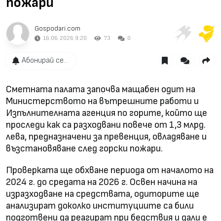
пожари
Gospodari.com
16.06.2026 9:20
73
0
Абонирай се...
Сметната палата започва мащабен одит на
Министерството на вътрешните работи и
Изпълнителната агенция по горите, който ще
проследи как са разходвани повече от 1,3 млрд.
лева, предназначени за превенция, овладяване и
възстановяване след горски пожари.
Проверката ще обхване периода от началото на
2024 г. до средата на 2026 г. Освен начина на
изразходване на средствата, одиторите ще
анализират доколко институциите са били
подготвени да реагират при бедствия и дали е