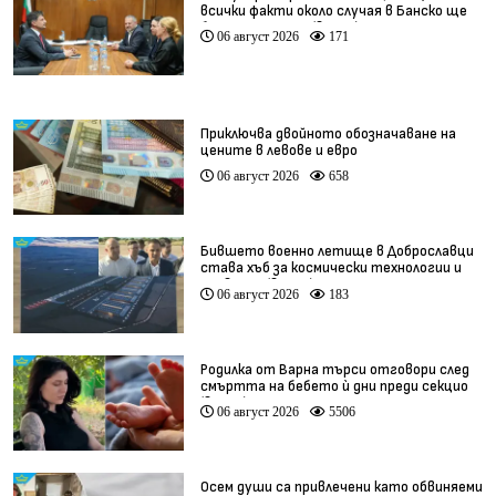
всички факти около случая в Банско ще
бъдат изяснени (видео)
06 август 2026
171
Приключва двойното обозначаване на
цените в левове и евро
06 август 2026
658
Бившето военно летище в Доброславци
става хъб за космически технологии и
иновации (видео)
06 август 2026
183
Родилка от Варна търси отговори след
смъртта на бебето ѝ дни преди секцио
(видео)
06 август 2026
5506
Осем души са привлечени като обвиняеми