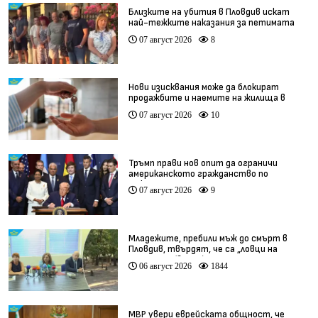
Близките на убития в Пловдив искат
най-тежките наказания за петимата
непълнолетни
07 август 2026
8
Нови изисквания може да блокират
продажбите и наемите на жилища в
България
07 август 2026
10
Тръмп прави нов опит да ограничи
американското гражданство по
рождение
07 август 2026
9
Младежите, пребили мъж до смърт в
Пловдив, твърдят, че са „ловци на
педофили” (видео)
06 август 2026
1844
МВР увери еврейската общност, че