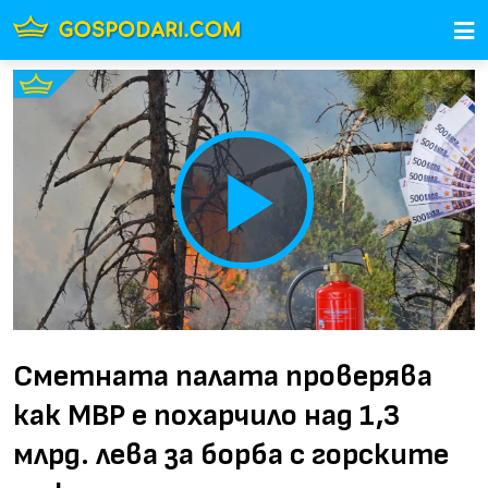
Play
Video
Сметната палата проверява
как МВР е похарчило над 1,3
млрд. лева за борба с горските