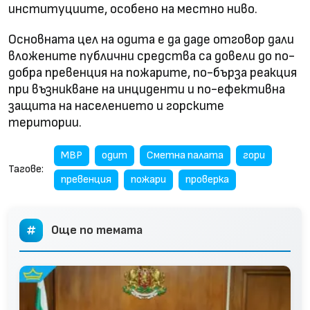
институциите, особено на местно ниво.
Основната цел на одита е да даде отговор дали
вложените публични средства са довели до по-
добра превенция на пожарите, по-бърза реакция
при възникване на инциденти и по-ефективна
защита на населението и горските
територии.
МВР
одит
Сметна палата
гори
Тагове:
превенция
пожари
проверка
Още по темата