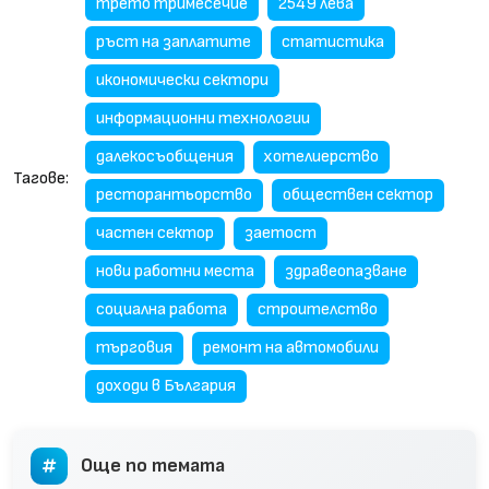
трето тримесечие
2549 лева
ръст на заплатите
статистика
икономически сектори
информационни технологии
далекосъобщения
хотелиерство
Тагове:
ресторантьорство
обществен сектор
частен сектор
заетост
нови работни места
здравеопазване
социална работа
строителство
търговия
ремонт на автомобили
доходи в България
Още по темата