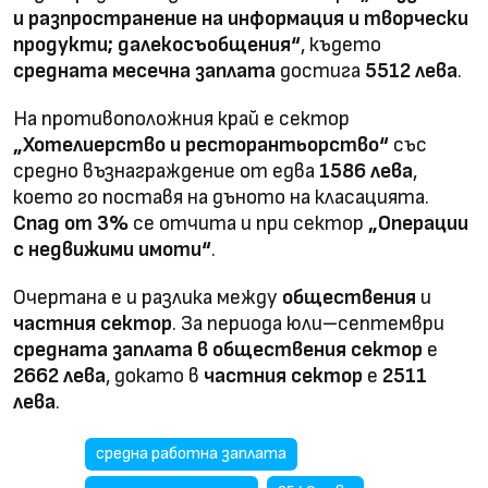
и разпространение на информация и творчески
продукти; далекосъобщения“
, където
средната месечна заплата
достига
5512 лева
.
На противоположния край е сектор
„Хотелиерство и ресторантьорство“
със
средно възнаграждение от едва
1586 лева
,
което го поставя на дъното на класацията.
Спад от 3%
се отчита и при сектор
„Операции
с недвижими имоти“
.
Очертана е и разлика между
обществения
и
частния сектор
. За периода юли–септември
средната заплата в обществения сектор
е
2662 лева
, докато в
частния сектор
е
2511
лева
.
средна работна заплата