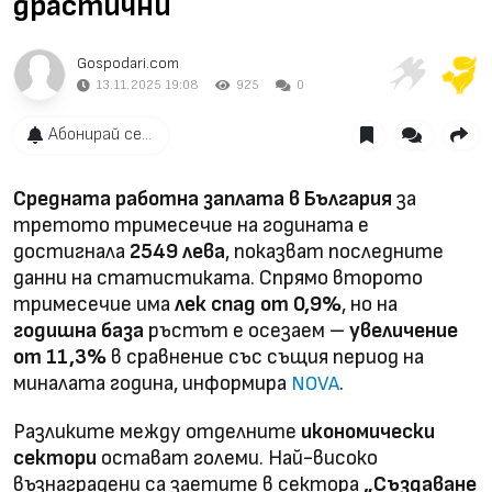
драстични
Gospodari.com
13.11.2025 19:08
925
0
Абонирай се...
Средната работна заплата в България
за
третото тримесечие на годината е
достигнала
2549 лева
, показват последните
данни на статистиката. Спрямо второто
тримесечие има
лек спад от 0,9%
, но на
годишна база
ръстът е осезаем –
увеличение
от 11,3%
в сравнение със същия период на
миналата година, информира
.
NOVA
Разликите между отделните
икономически
сектори
остават големи. Най-високо
възнаградени са заетите в сектора
„Създаване