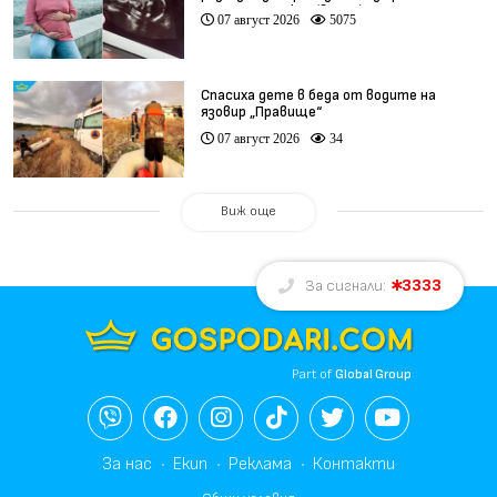
при същия лекар (видео)
07 август 2026
5075
Спасиха дете в беда от водите на
язовир „Правище“
07 август 2026
34
Виж още
3333
За сигнали:
Part of
Global Group
За нас
Екип
Реклама
Контакти