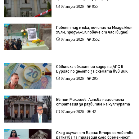
07 август 2026
955
Побоят над мъжа, починал на Младежкия
хълм, продължил повече от час (видео)
07 август 2026
3552
Обвиниха областния лидер на ДПС в
Бургас по делото за схемата във ВиК
07 август 2026
295
Евтим Милошев: Липсва национална
стратегия за развитие на културата
(видео)
07 август 2026
42
След случая от Варна: Второ семейство
разказва за трагедия след бременност