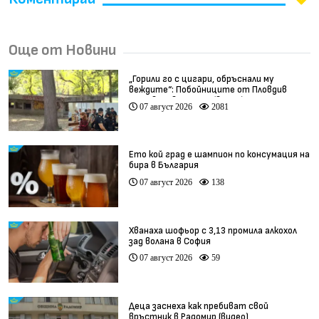
Още от Новини
„Горили го с цигари, обръснали му
веждите“: Побойниците от Пловдив
остават в ареста (видео)
07 август 2026
2081
Ето кой град е шампион по консумация на
бира в България
07 август 2026
138
Хванаха шофьор с 3,13 промила алкохол
зад волана в София
07 август 2026
59
Деца заснеха как пребиват свой
връстник в Радомир (видео)