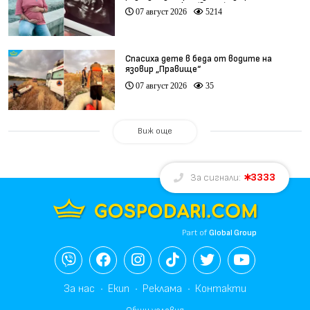
при същия лекар (видео)
07 август 2026
5214
Спасиха дете в беда от водите на
язовир „Правище“
07 август 2026
35
Виж още
3333
За сигнали:
Part of
Global Group
За нас
Екип
Реклама
Контакти