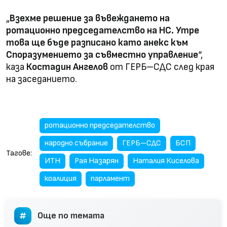
„
Взехме решение за въвеждането на
ротационно председателство на НС. Утре
това ще бъде разписано като анекс към
Споразумението за съвместно управление
“,
каза
Костадин Ангелов
от ГЕРБ–СДС след края
на заседанието.
ротационно председателство
народно събрание
ГЕРБ–СДС
БСП
Тагове:
ИТН
Рая Назарян
Наталия Киселова
коалиция
парламент
Още по темата