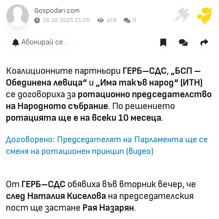
Gospodari.com
28.10.2025 21:28
459
0
Абонирай се...
Коалиционните партньори
ГЕРБ–СДС
,
„БСП –
Обединена левица“
и
„Има такъв народ“ (ИТН)
се договориха за
ротационно председателство
на Народното събрание
. По решението
ротацията ще е на всеки 10 месеца
.
Договорено: Председателят на Парламента ще се
сменя на ротационен принцип (видео)
От
ГЕРБ–СДС
обявиха във вторник вечер, че
след Наталия Киселова
на председателския
пост ще застане
Рая Назарян
.