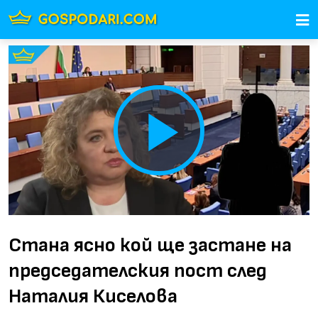
Play
Video
Стана ясно кой ще застане на
председателския пост след
Наталия Киселова