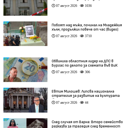
07 август 2026
1036
Побоят над мъжа, починал на Младежкия
хълм, продължил повече от час (видео)
07 август 2026
3710
Обвиниха областния лидер на ДПС в
Бургас по делото за схемата във ВиК
07 август 2026
306
Евтим Милошев: Липсва национална
стратегия за развитие на културата
(видео)
07 август 2026
44
След случая от Варна: Второ семейство
разказва за трагедия след бременност