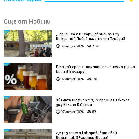
Още от Новини
„Горили го с цигари, обръснали му
веждите“: Побойниците от Пловдив
остават в ареста (видео)
07 август 2026
2197
Ето кой град е шампион по консумация на
бира в България
07 август 2026
151
Хванаха шофьор с 3,13 промила алкохол
зад волана в София
07 август 2026
62
Деца заснеха как пребиват свой
връстник в Радомир (видео)