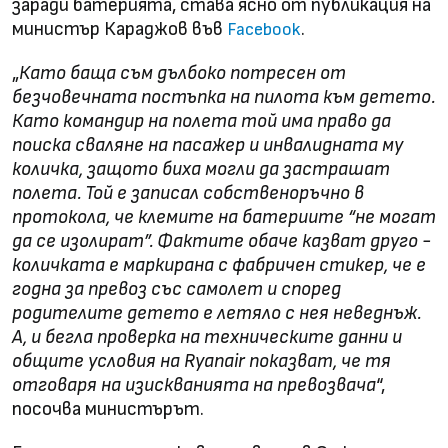
заради батерията, става ясно от публикация на
министър Караджов във
.
Facebook
„
Като баща съм дълбоко потресен от
безчовечната постъпка на пилота към детето.
Като командир на полета той има право да
поиска сваляне на пасажер и инвалидната му
количка, защото биха могли да застрашат
полета. Той е записал собственоръчно в
протокола, че клемите на батериите “не могат
да се изолират”. Фактите обаче казват друго -
количката е маркирана с фабричен стикер, че е
годна за превоз със самолет и според
родителите детето е летяло с нея неведнъж.
А, и бегла проверка на техническите данни и
общите условия на Ryanair показват, че тя
отговаря на изискванията на превозвача
“,
посочва министърът.