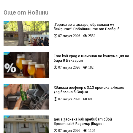
Още от Новини
„Горили го с цигари, обръснали му
веждите“: Побойниците от Пловдив
остават в ареста (видео)
07 август 2026
2552
Ето кой град е шампион по консумация на
бира в България
07 август 2026
182
Хванаха шофьор с 3,13 промила алкохол
зад волана в София
07 август 2026
69
Деца заснеха как пребиват свой
връстник в Радомир (видео)
07 август 2026
1164