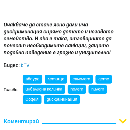
Очакваме да стане ясно дали има
дискриминация спрямо детето и неговото
семейство. И ако е така, отговорните да
понесат необходимите санкции, защото
подобно поведение е грозно и унизително!
Видео:
bTV
абсурд
летище
самолет
дете
инвалидна количка
полет
пилот
Тагове:
София
дискриминация
Коментирай