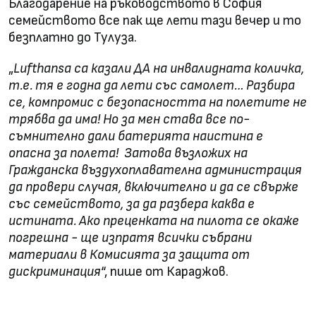
Благодарение на ръководството в София
семейството все пак ще лети тази вечер и то
безплатно до Тулуза.
„
Lufthansa са казали ДА на инвалидната количка,
т.е. тя е годна да лети със самолет… Разбира
се, компромис с безопасността на полетите не
трябва да има! Но за мен става все по-
съмнително дали батерията наистина е
опасна за полета! Затова възложих на
Гражданска въздухоплавателна администрация
да провери случая, включително и да се свърже
със семейството, за да разбера каква е
истината. Ако преценката на пилота се окаже
погрешна - ще изпратя всички събрани
материали в Комисията за защита от
дискриминация
“, пише от Караджов.