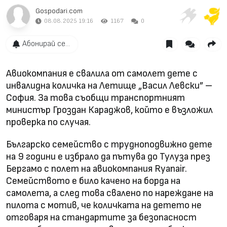
Gospodari.com
08.08.2025 19:16
1167
0
Абонирай се...
Авиокомпания е свалила от самолет дете с
инвалидна количка на Летище „Васил Левски” –
София. За това съобщи транспортният
министър Гроздан Караджов, който е възложил
проверка по случая.
Българско семейство с трудноподвижно дете
на 9 години е избрало да пътува до Тулуза през
Бергамо с полет на авиокомпания Ryanair.
Семейството е било качено на борда на
самолета, а след това свалено по нареждане на
пилота с мотив, че количката на детето не
отговаря на стандартите за безопасност