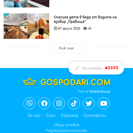
Спасиха дете в беда от водите на
язовир „Правище“
07 август 2026
41
Виж още
3333
За сигнали:
Part of
Global Group
За нас
Екип
Реклама
Контакти
Общи условия
Редакционна политика