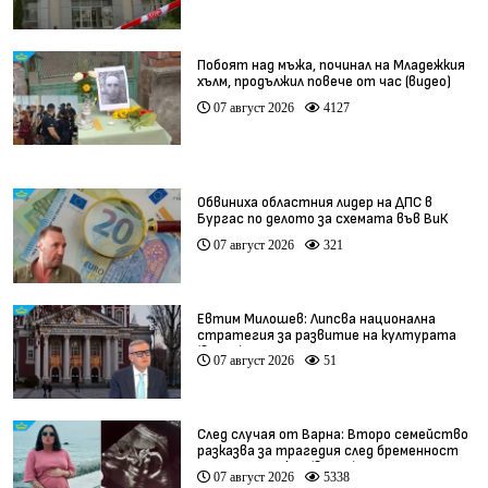
Побоят над мъжа, починал на Младежкия
хълм, продължил повече от час (видео)
07 август 2026
4127
Обвиниха областния лидер на ДПС в
Бургас по делото за схемата във ВиК
07 август 2026
321
Евтим Милошев: Липсва национална
стратегия за развитие на културата
(видео)
07 август 2026
51
След случая от Варна: Второ семейство
разказва за трагедия след бременност
при същия лекар (видео)
07 август 2026
5338