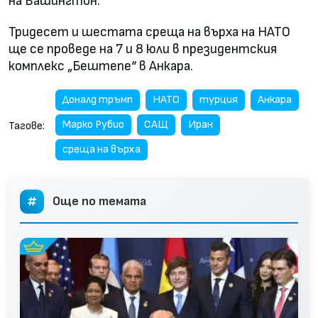
на Вашингтон.
Тридесет и шестата среща на върха на НАТО
ще се проведе на 7 и 8 юли в президентския
комплекс „Бештепе“ в Анкара.
Доналд тръмп
НАТО
турция
Анкара
Марко Рубио
САЩ
Иран
Тагове:
среща на върха
Още по темата