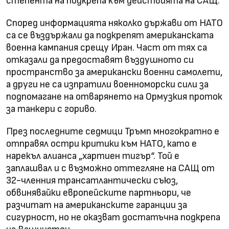
степента на подкрепа към действията на САЩ.
Според информацията няколко държави от НАТО
са се въздържали да подкрепят американската
военна кампания срещу Иран. Част от тях са
отказали да предоставят въздушното си
пространство за американски военни самолети,
а други не са изпратили военноморски сили за
подпомагане на отварянето на Ормузкия проток
за танкери с гориво.
През последните седмици Тръмп многократно е
отправял остри критики към НАТО, като е
нарекъл алианса „хартиен тигър“. Той е
заплашвал и с възможно оттегляне на САЩ от
32-членния трансатлантически съюз,
обвинявайки европейските партньори, че
разчитат на американските гаранции за
сигурност, но не оказват достатъчна подкрепа