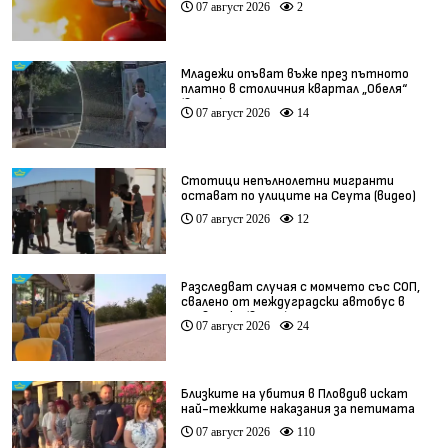
07 август 2026
2
Младежи опъват въже през пътното
платно в столичния квартал „Обеля“
(видео)
07 август 2026
14
Стотици непълнолетни мигранти
остават по улиците на Сеута (видео)
07 август 2026
12
Разследват случая с момчето със СОП,
свалено от междуградски автобус в
Плевенско (видео)
07 август 2026
24
Близките на убития в Пловдив искат
най-тежките наказания за петимата
непълнолетни
07 август 2026
110