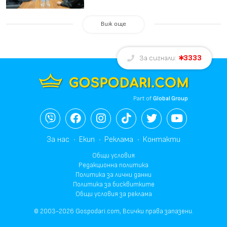
Виж още
3333
За сигнали:
Part of
Global Group
За нас
Екип
Реклама
Контакти
Общи условия
Редакционна политика
Политика за лични данни
Политика за бисквитките
Общи условия за реклама
© 2003-2026 Gospodari.com, Всички права запазени.