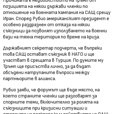
Причината е недоволството на Тръмп от
позицията на някои държави членки по
отношение на военната кампания на САЩ срещу
Иран. Според Рубио американският президент е
особено раздразнен от отказа на някои
съюзници да позволят използването на военни
бази на тяхна територия по време на криза.
Държавният секретар подчерта, че въпреки
това САЩ остават съюзник в НАТО и ще
участват в срещата в Турция. По думите му
Тръмп ще присъства лично, за да бъдат
обсъдени натрупаните въпроси между
партньорите в алианса.
Рубио заяви, че форумът ще бъде място, на
което страните членки ще разговарят за
спорните теми, включително за ролята на
съюзниците при кризисни ситуации и