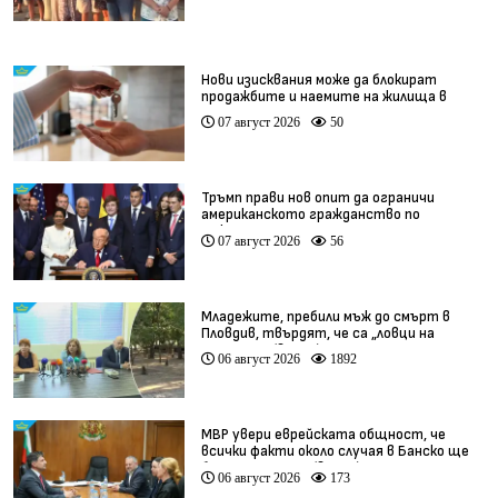
Нови изисквания може да блокират
продажбите и наемите на жилища в
България
07 август 2026
50
Тръмп прави нов опит да ограничи
американското гражданство по
рождение
07 август 2026
56
Младежите, пребили мъж до смърт в
Пловдив, твърдят, че са „ловци на
педофили” (видео)
06 август 2026
1892
МВР увери еврейската общност, че
всички факти около случая в Банско ще
бъдат изяснени (видео)
06 август 2026
173