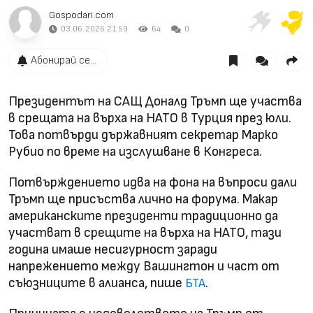
Gospodari.com
03.06.2026 21:59
64
0
Абонирай се...
Президентът на САЩ Доналд Тръмп ще участва
в срещата на върха на НАТО в Турция през юли.
Това потвърди държавният секретар Марко
Рубио по време на изслушване в Конгреса.
Потвърждението идва на фона на въпроси дали
Тръмп ще присъства лично на форума. Макар
американските президенти традиционно да
участват в срещите на върха на НАТО, тази
година имаше несигурност заради
напрежението между Вашингтон и част от
съюзниците в алианса, пише
.
БТА