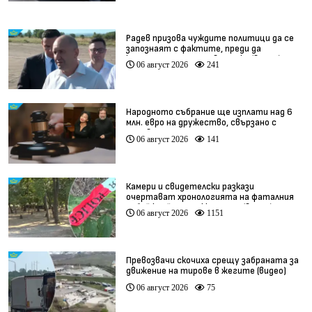
Радев призова чуждите политици да се
запознаят с фактите, преди да
коментират случая в Банско (видео)
06 август 2026
241
Народното събрание ще изплати над 6
млн. евро на дружество, свързано с
Баневи
06 август 2026
141
Камери и свидетелски разкази
очертават хронологията на фаталния
побой край Младежкия хълм (видео)
06 август 2026
1151
Превозвачи скочиха срещу забраната за
движение на тирове в жегите (видео)
06 август 2026
75