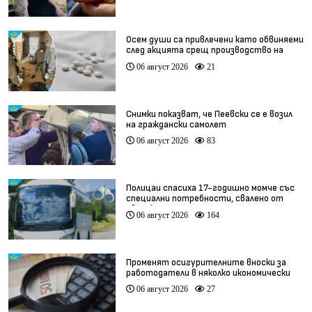
Осем души са привлечени като обвиняеми
след акцията срещ производство на
фентанил
06 август 2026
21
Снимки показват, че Пеевски се е возил
на граждански самолет
06 август 2026
83
Полицаи спасиха 17-годишно момче със
специални потребности, свалено от
автобус
06 август 2026
164
Променят осигурителните вноски за
работодатели в няколко икономически
дейности
06 август 2026
27