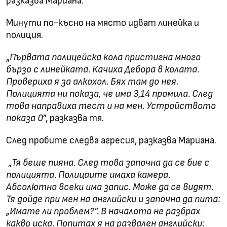
разказва Мариана.
Минути по-късно на място идват линейка и
полиция.
„
Първата полицейска кола пристигна много
бързо с линейката. Качиха Дебора в колата.
Провериха я за алкохол. Бях там до нея.
Полицията ни показа, че има 3,14 промила. След
това направиха тест и на мен. Устройството
показа 0
”, разказва тя.
След пробите следва агресия, разказва Мариана.
„
Тя беше пияна. След това започна да се бие с
полицията. Полицаите имаха камера.
Абсолютно всеки има запис. Може да се видят.
Тя дойде при мен на английски и започна да пита:
„Имате ли проблем?”. В началото не разбрах
какво иска. Попитах я на развален английски: