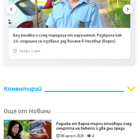
Без книжка и след поредица от нарушения: Разкриха как
15-годишна се озовала зад волана в Несебър (видео)
преди 1 ден
Коментирай
Още от Новини
Родилка от Варна търси отговори след
смъртта на бебето ѝ два дни преди
секцио (видео)
06 август 2026
4