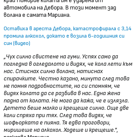
край Поморие колата им е ударена от
автомобила на Дебора. В този момент зад
волана е самата Мариана.
Оставиха в ареста Дебора, катастрофирала с 3,14
промила алкохол, докато е возила 6-годишния си
син (видео)
„Чух силно свистене на гуми. Успях само да
погледна в огледалото и видях, че кола лети към
нас. Стиснах силно волана, натиснах
спирачките. Честно казано, минута след това
не помня подробностите, но си спомням, че
видях колата да се разбива в нас. Една жена
падна от колата. Не мога да кажа, че е излязла.
Детето беше малко и крещеше силно. Още две
коли спряха при тях. След това видях, че
шофьорката е пияна. Тя едва проговори,
миришеше на алкохол. Ходеше и крещеше.
”,