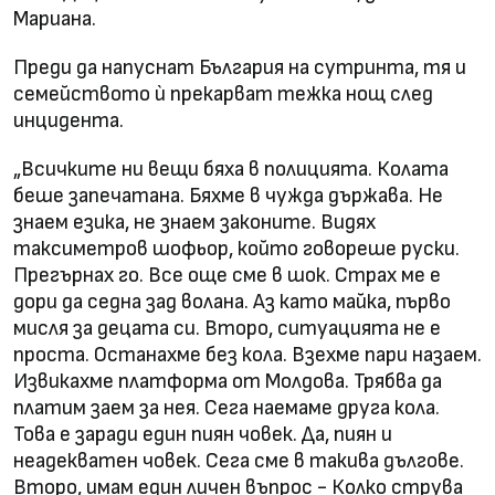
Мариана.
Преди да напуснат България на сутринта, тя и
семейството ѝ прекарват тежка нощ след
инцидента.
„Всичките ни вещи бяха в полицията. Колата
беше запечатана. Бяхме в чужда държава. Не
знаем езика, не знаем законите. Видях
таксиметров шофьор, който говореше руски.
Прегърнах го. Все още сме в шок. Страх ме е
дори да седна зад волана. Аз като майка, първо
мисля за децата си. Второ, ситуацията не е
проста. Останахме без кола. Взехме пари назаем.
Извикахме платформа от Молдова. Трябва да
платим заем за нея. Сега наемаме друга кола.
Това е заради един пиян човек. Да, пиян и
неадекватен човек. Сега сме в такива дългове.
Второ, имам един личен въпрос - Колко струва