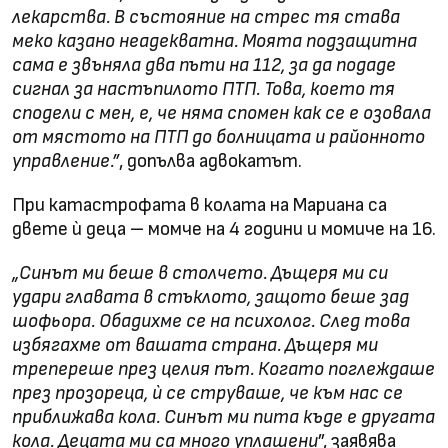
лекарства. В състояние на стрес тя става
меко казано неадекватна. Моята подзащитна
сама е звъняла два пъти на 112, за да подаде
сигнал за настъпилото ПТП. Това, което тя
сподели с мен, е, че няма спомен как се е озовала
от мястото на ПТП до болницата и районното
управление.”
, допълва адвокатът.
При катастрофата в колата на Мариана са
двете ѝ деца – момче на 4 години и момиче на 16.
„Синът ми беше в столчето. Дъщеря ми си
удари главата в стъклото, защото беше зад
шофьора. Обадихме се на психолог. След това
избягахме от вашата страна. Дъщеря ми
трепереше през целия път. Когато поглеждаше
през прозореца, ѝ се струваше, че към нас се
приближава кола. Синът ми пита къде е другата
кола. Децата ми са много уплашени
”, заявява