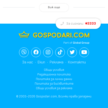
Виж още
3333
За сигнали:
Part of
Global Group
За нас
Екип
Реклама
Контакти
Общи условия
Редакционна политика
Политика за лични данни
Политика за бисквитките
Общи условия за реклама
© 2003-2026 Gospodari.com, Всички права запазени.