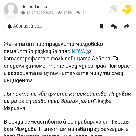
Gospodari.com
13.07.2025 9:55
2796
0
Абонирай се...
Жената от пострадалото молдовско
семейство разказва пред
за
NOVA
катастрофата с фолк певицата Дебора. Тя
споделя за моментите след удара край Поморие
и агресията на изпълнителката минути след
инцидента.
„
Тя почти не уби цялото ми семейство. Надявам
се да се изправи пред вашия закон
”, казва
Мариана.
В сряда семейството ѝ се прибирало от Гърция
към Молдова. Пътят им минава през България, а