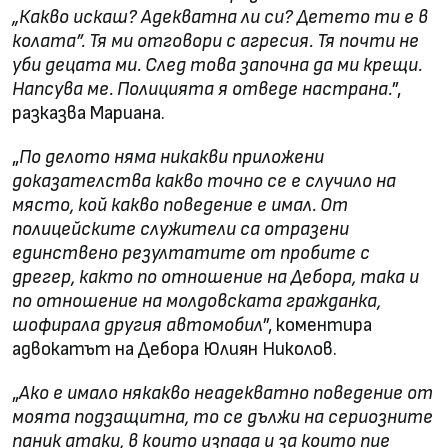
„Какво искаш? Адекватна ли си? Детето ти е в
колата”. Тя ми отговори с агресия. Тя почти не
уби децата ми. След това започна да ми крещи.
Напсува ме. Полицията я отведе настрана.
”,
разказва Мариана.
„
По делото няма никакви приложени
доказателства какво точно се е случило на
място, кой какво поведение е имал. От
полицейските служители са отразени
единствено резултатите от пробите с
дрегер, както по отношение на Дебора, така и
по отношение на молдовската гражданка,
шофирала другия автомобил
”, коментира
адвокатът на Дебора Юлиян Николов.
„
Ако е имало някакво неадекватно поведение от
моята подзащитна, то се дължи на сериозните
паник атаки, в които изпада и за които пие