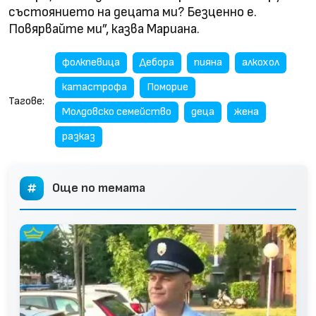
състоянието на децата ми? Безценно е.
Повярвайте ми”, казва Мариана.
фолкпевица
Дебора
пияна
алкохол
катастрофа
Поморие
Тагове:
Молдовско семейство
деца
жена
разказ
Още по темата