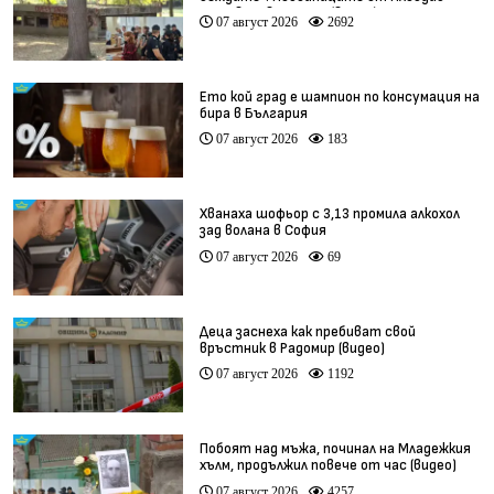
остават в ареста (видео)
07 август 2026
2692
Ето кой град е шампион по консумация на
бира в България
07 август 2026
183
Хванаха шофьор с 3,13 промила алкохол
зад волана в София
07 август 2026
69
Деца заснеха как пребиват свой
връстник в Радомир (видео)
07 август 2026
1192
Побоят над мъжа, починал на Младежкия
хълм, продължил повече от час (видео)
07 август 2026
4257