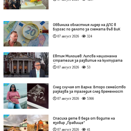
Обвиниха областния лидер на ДПС в
Бургас по делото за схемата във ВиК
07 август 2026
324
Евтим Милошев: Липсва национална
стратегия за развитие на културата
(видео)
07 август 2026
53
След случая от Варна: Второ семейство
разказва за трагедия след бременност
при същия лекар (видео)
07 август 2026
5366
Спасиха дете в беда от водите на
язовир „Правище“
07 август 2026
41