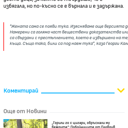
избягала, но по-късно се е върнала и е задържана.
"Жената сама се появи тука. Изясняваме още версията д
Намерени са голяма част веществени доказателства или
са свързани с престъплението, което е извършено на т
къща. Също така, били са под наем тука", каза Георги К
Коментирай
Още от Новини
„Горили го с цигари, обръснали му
веждите“: Побойниците от Пловдив