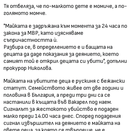
Тя отбеляза, че по-малкото дете е момиче, а по-
голямото момче.
"Майката е задръжана към момента за 24 часа по
закона за МВР, като изясняваме
съпричастността ѝ.
Разбира се, в определението е и бащата на
децата да даде показания за деянието, което
самият той е открил децата си убити", допълни
прокурор Николова.
Майката на убитите деца е рускиня с бежански
статут. Семейството живее от две години и
половина в България, а преди три дни са се
настанили в къщата във Вакарел под наем.
Сигналът за жестокото убийство е подаден
малко преди 14.00 часа днес. Според подадения
сигнал извършител на деянието е майката на
двете деца, за която се твърдеше, че е