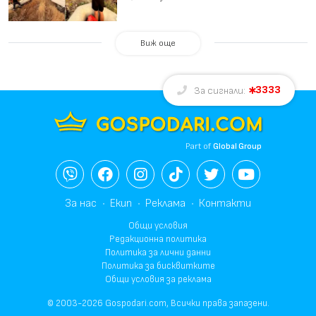
Виж още
3333
За сигнали:
Part of
Global Group
За нас
Екип
Реклама
Контакти
Общи условия
Редакционна политика
Политика за лични данни
Политика за бисквитките
Общи условия за реклама
© 2003-2026 Gospodari.com, Всички права запазени.