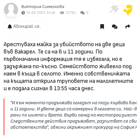
Виктория Симеонова
01.02.2025 15:46
12761
0
Абонирай се...
Арестуваха майка за убийството на две деца
във Вакарел. Те са на 6 и 11 години. По
първоначална информация тя е избягала, но е
задържана по-късно. Семейството живеело под
наем в къща в селото. Именно собственичката
на къщата открила труповете на малолетните
и е подала сигнал в 13:55 часа днес.
"И към момента продължава огледът на тази кървава баня
и 11 години. И двете деца са намерени в леглата си. Най
рани по шията и врата. Върви оглед на местопроизшест
Следствените действия продъжават, разпитват се сви
обстоятелства", обясни окръжният прокурор на София 