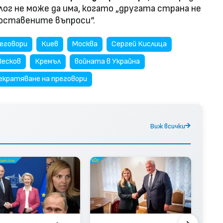
лог не може да има, когато „другата страна не
 поставените въпроси“.
реговори
Киев
Москва
Сергей Кислица
Песков
Кремъл
войната в Украйна
екратяване на преговори
Виж всички
Каш
Тръ
Анка