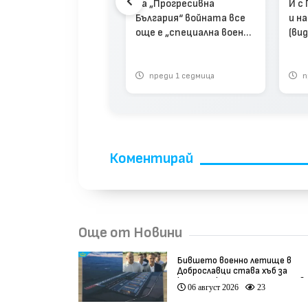
За „Прогресивна
И с
България“ войната все
и н
още е „специална военна
(вид
операция“ (видео)
реди 1 месец
преди 1 седмица
п
Коментирай
Още от Новини
Бившето военно летище в
Доброславци става хъб за
космически технологии и инов
06 август 2026
23
(видео)