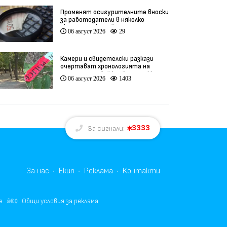
Променят осигурителните вноски
за работодатели в няколко
икономически дейности
06 август 2026
29
Камери и свидетелски разкази
очертават хронологията на
фаталния побой край Младежкия
06 август 2026
1403
хълм (видео)
3333
За сигнали:
За нас
Екип
Реклама
Контакти
е
Общи условия за реклама