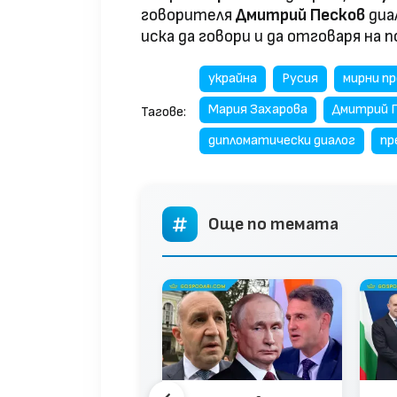
говорителя
Дмитрий Песков
диа
иска да говори и да отговаря на
украйна
Русия
мирни п
Мария Захарова
Дмитрий 
Тагове:
дипломатически диалог
пр
Още по темата
опа постави 5
овия за край на
ната в Украйна