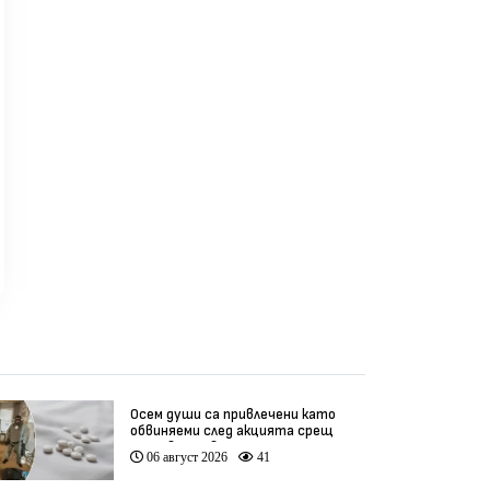
бензин и без ракети
(видео)
реди 3 седмици
преди 1 месец
пр
Осем души са привлечени като
обвиняеми след акцията срещ
производство на фентанил
06 август 2026
41