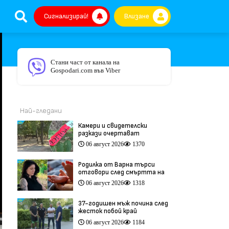
Сигнализирай!
Влизане
Стани част от канала на
Gospodari.com във Viber
Най-гледани
Камери и свидетелски
разкази очертават
хронологията на фаталния
06 август 2026
1370
побой край Младежкия хълм
(видео)
Родилка от Варна търси
отговори след смъртта на
бебето ѝ дни преди секцио
06 август 2026
1318
(видео)
37-годишен мъж почина след
жесток побой край
Младежкия хълм в Пловдив
06 август 2026
1184
(видео)