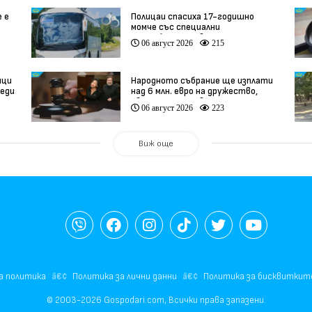
е е
Полицаи спасиха 17-годишно
момче със специални
потребности, свалено от
06 август 2026
215
автобус
ици
Народното събрание ще изплати
реди
над 6 млн. евро на дружество,
о
свързано с Баневи
06 август 2026
223
Виж още
а политика
Политика за лични данни
Политика за бисквиткит
© 2003-2026 Gospodari.com, Всички права запазени.