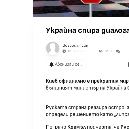
Украйна спира диалога
Gospodari.com
12.11.2025 20:32
1213
0
Абонирай се...
Киев официално е прекратил мир
външният министър на Украйна
Руската страна реагира остро:
определи решението като „липса
По-рано
Кремъл
подчерта, че
Рус