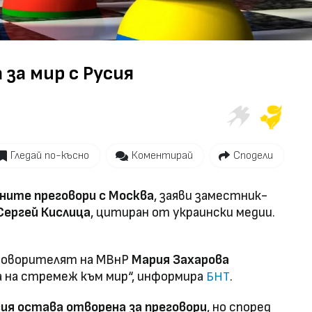
Video
 за мир с Русия
Гледай по-късно
Коментирай
Сподели
ните преговори с Москва
, заяви заместник-
Сергей Кислица
, цитиран от украински медии.
 говорителят на МВнР
Мария Захарова
 на стремеж към мир“, информира
.
БНТ
ия остава отворена за преговори
, но според