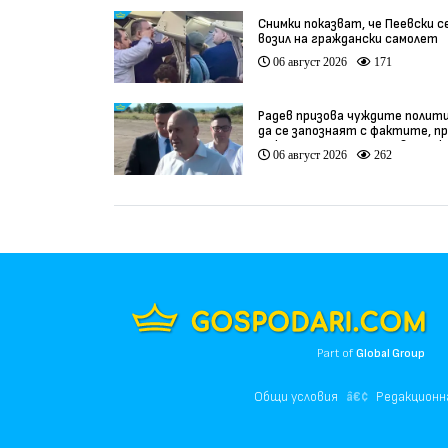
Снимки показват, че Пеевски с
возил на граждански самолет
06 август 2026
171
Радев призова чуждите полит
да се запознаят с фактите, п
да коментират случая в Банск
06 август 2026
262
(видео)
Part of
Global Group
Общи условия
Редакционн