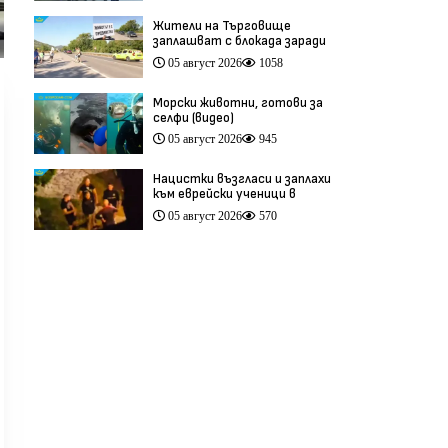
Жители на Търговище
заплашват с блокада заради
опасен участък на пътя
05 август 2026
1058
София–Варна (видео)
Морски животни, готови за
селфи (видео)
05 август 2026
945
Нацистки възгласи и заплахи
към еврейски ученици в
Банско разтърсиха Италия
05 август 2026
570
(видео)