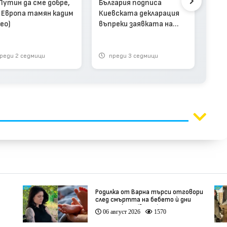
 Путин да сме добре,
България подписа
а Европа тамян кадим
Киевската декларация
ео)
въпреки заявката на
Радев за оттегляне от
„Коалицията на
желаещите“
реди 2 седмици
преди 3 седмици
п
Родилка от Варна търси отговори
след смъртта на бебето ѝ дни
ации
преди секцио (видео)
06 август 2026
1570