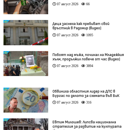
07 август 2026
66
Деца заснеха как пребиват свой
връстник в Радомир (видео)
07 август 2026
1095
Побоят над мъжа, починал на Младежкия
хълм, продължил повече от час (видео)
07 август 2026
3894
Обвиниха областния лидер на ДПС в
Бургас по делото за схемата във ВиК
07 август 2026
316
Евтим Милошев: Липсва национална
стратегия за развитие на културата