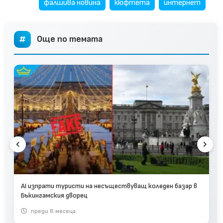
фалшива новина
кюфтета
интернет
Още по темата
AI изпрати туристи на несъществуващ коледен базар в
Бъкингамския дворец
преди 8 месеца