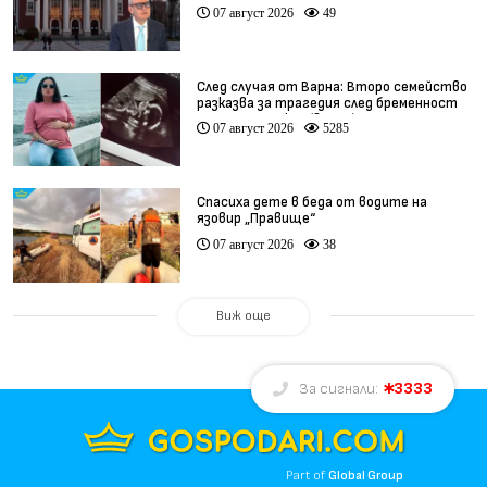
(видео)
07 август 2026
49
След случая от Варна: Второ семейство
разказва за трагедия след бременност
при същия лекар (видео)
07 август 2026
5285
Спасиха дете в беда от водите на
язовир „Правище“
07 август 2026
38
Виж още
3333
За сигнали:
Part of
Global Group