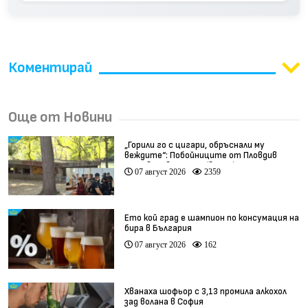
Коментирай
Още от Новини
„Горили го с цигари, обръснали му
веждите“: Побойниците от Пловдив
остават в ареста (видео)
07 август 2026
2359
Ето кой град е шампион по консумация на
бира в България
07 август 2026
162
Хванаха шофьор с 3,13 промила алкохол
зад волана в София