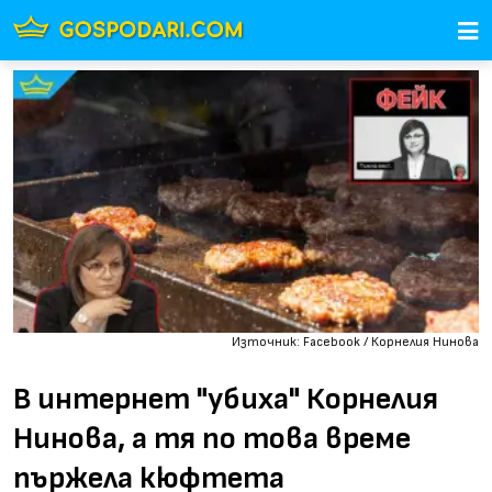
Източник: Facebook / Корнелия Нинова
В интернет "убиха" Корнелия
Нинова, а тя по това време
пържела кюфтета