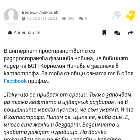
Веселин Алексиев
09.06.2025 18:01
390
0
Абонирай се...
В интернет пространството се
разпространява фалшива новина, че бившият
лидер на БСП Корнелия Нинова е загинала в
катастрофа. За това съобщи самата тя в своя
профил.
Facebook
„
Току-що се прибрах от срещи. Тъкмо започвам
да пържа кюфтета и изведнъж разбирам, че в
социалните мрежи пуснали, че съм умряла. И то
в катастрофа. Пипам се, щипя се, жива съм. Е,
много сте жалки и бездарни. Безсилието и
злобата раждат чудовища. На всички
пожелавам да сте живи и здрави и карайте