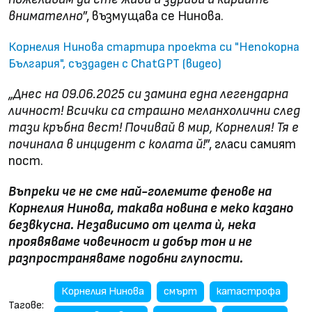
внимателно
”, възмущава се Нинова.
Корнелия Нинова стартира проекта си "Непокорна
България", създаден с ChatGPT (видео)
„Днес на 09.06.2025 си замина една легендарна
личност! Всички са страшно меланхолични след
тази кръбна вест! Почивай в мир, Корнелия! Тя е
починала в инцидент с колата й!
”, гласи самият
пост.
Въпреки че не сме най-големите фенове на
Корнелия Нинова, такава новина е меко казано
безвкусна. Независимо от целта ѝ, нека
проявяваме човечност и добър тон и не
разпространяваме подобни глупости.
Корнелия Нинова
смърт
катастрофа
Тагове: