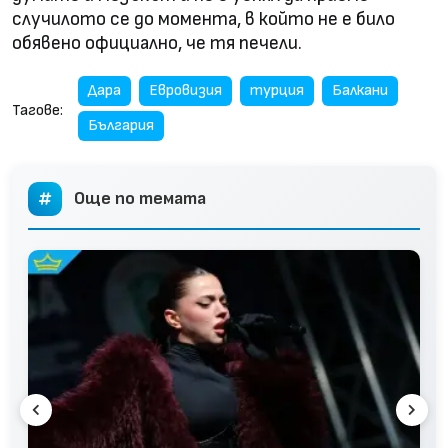
случилото се до момента, в който не е било
обявено официално, че тя печели.
Дара
Евровизия
турция
Балкани
Тагове:
България
Още по темата