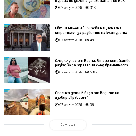
Бургас по делото за схемата във ВиК
07 август 2026
318
Евтим Милошев: Липсва национална
стратегия за развитие на културата
(видео)
07 август 2026
49
След случая от Варна: Второ семейство
разказва за трагедия след бременност
при същия лекар (видео)
07 август 2026
5319
Спасиха дете в беда от водите на
язовир „Правище“
07 август 2026
39
Виж още