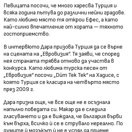
Певицата посочи, че много харесва Турция и
всяка година пътува до различни нейни градове.
Като любимо място тя открои Ефес, а като
най-силно впечатление от хората — тяхното
гостоприемство.
В интервюто Дара призова Турция да се върне
на сцената на „Евровизия“. Тя заяви, че според
нея страната трябва отново да участва в
конкурса. Като любима турска песен от
„Евровизия“ посочи „Düm Tek Tek“ на Хадисе, с
която Турция се класира на четвърто място
през 2009 г.
Дара призна още, че все още не е осъзнала
напълно победата си. Макар да е следила
гласуването и да е виждала, че България върви
към върха, всичко ѝ се е струвало нереално. По
думите ѝ мозъкът ѝ не е успял да приеме