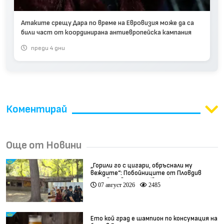
Атаките срещу Дара по време на Евровизия може да са
били част от координирана антиевропейска кампания
преди 4 дни
Коментирай
Още от Новини
„Горили го с цигари, обръснали му
веждите“: Побойниците от Пловдив
остават в ареста (видео)
07 август 2026
2485
Ето кой град е шампион по консумация на