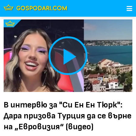
Play
Video
В интервю за "Си Ен Ен Тюрк":
Дара призова Турция да се върне
на „Евровизия“ (видео)