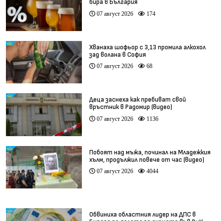
бира в България
07 август 2026
174
Хванаха шофьор с 3,13 промила алкохол
зад волана в София
07 август 2026
68
Деца заснеха как пребиват свой
връстник в Радомир (видео)
07 август 2026
1136
Побоят над мъжа, починал на Младежкия
хълм, продължил повече от час (видео)
07 август 2026
4044
Обвиниха областния лидер на ДПС в