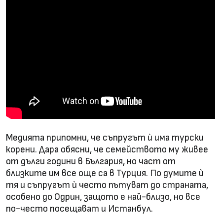
Медията припомни, че съпругът ѝ има турски
корени. Дара обясни, че семейството му живее
от дълги години в България, но част от
близките им все още са в Турция. По думите ѝ
тя и съпругът ѝ често пътуват до страната,
особено до Одрин, защото е най-близо, но все
по-често посещават и Истанбул.