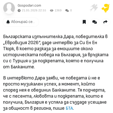
Gospodari.com
21.05.2026 22:55
1369
0
Абонирай се...
Българската изпълнителка Дара, победителка в
„Евровизия 2026“, даде интервю за Си Ен Ен
Тюрк, в което разказа за емоциите около
историческата победа на България, за връзката
си с Турция и за подкрепата, която е получила
от Балканите.
В интервюто Дара заяви, че победата ѝ не е
просто музикален успех, а момент, който
според нея е обединил Балканите. Тя подчерта,
че с песента, любовта и подкрепата, които е
получила, България е успяла да създаде усещане
за общност в региона, пише
.
БТА