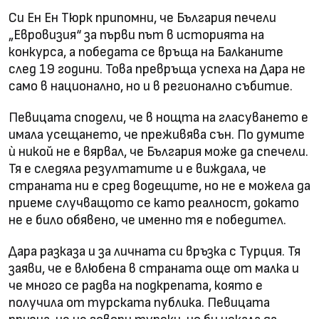
Си Ен Ен Тюрк припомни, че България печели
„Евровизия“ за първи път в историята на
конкурса, а победата се връща на Балканите
след 19 години. Това превръща успеха на Дара не
само в национално, но и в регионално събитие.
Певицата сподели, че в нощта на гласуването е
имала усещането, че преживява сън. По думите
ѝ никой не е вярвал, че България може да спечели.
Тя е следяла резултатите и е виждала, че
страната ни е сред водещите, но не е можела да
приеме случващото се като реалност, докато
не е било обявено, че именно тя е победител.
Дара разказа и за личната си връзка с Турция. Тя
заяви, че е влюбена в страната още от малка и
че много се радва на подкрепата, която е
получила от турската публика. Певицата