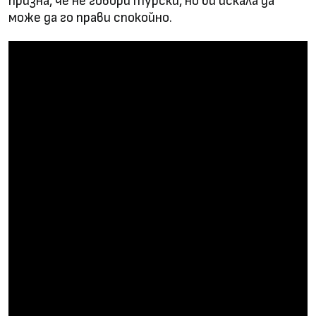
призна, че не говори турски, но би искала да
може да го прави спокойно.