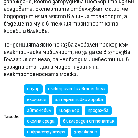
зареждане, което затруднява шофьорите извън
градовете. Експертите отбелязват също, че
водородът няма място в личния транспорт, а
бъдещето му е в тежкия транспорт като
кораби и влакове.
Тенденцията ясно показва глобален преход към
електрическа мобилност, но за да се възползва
България от него, са необходими инвестиции в
зарядни станции и модернизация на
електропреносната мрежа.
пазар
електрически автомобили
екология
алтернативни горива
автомобил
шофььор
продажба
Тагове:
околна среда
въглероден отпечатък
инфраструктура
зареждане