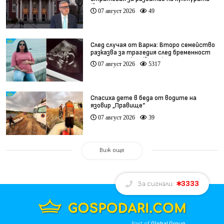
(видео)
07 август 2026
49
След случая от Варна: Второ семейство
разказва за трагедия след бременност
при същия лекар (видео)
07 август 2026
5317
Спасиха дете в беда от водите на
язовир „Правище“
07 август 2026
39
Виж още
3333
За сигнали:
Part of
Global Group