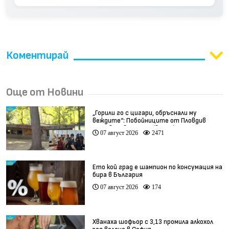
Коментирай
Още от Новини
„Горили го с цигари, обръснали му
веждите“: Побойниците от Пловдив
остават в ареста (видео)
07 август 2026
2471
Ето кой град е шампион по консумация на
бира в България
07 август 2026
174
Хванаха шофьор с 3,13 промила алкохол