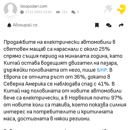
Gospodari.com
17.11.2025 13:45
511
0
Абонирай се...
Продажбите на електрически автомобили в
световен мащаб са нараснали с около 25%
спрямо същия период на миналата година, като
Китай остава водещият двигател на пазара,
държейки половината от него, пише
. В
БНР
Европа се отчита ръст от 36%, докато в
Северна Америка се наблюдава спад с 41%. В
Китай над половината от новите автомобили
вече са електрически, а в Норвегия почти 97%
от новите коли са такива, което показва силния
интерес на потребителите и критичната
маса, достигната в някои региони.