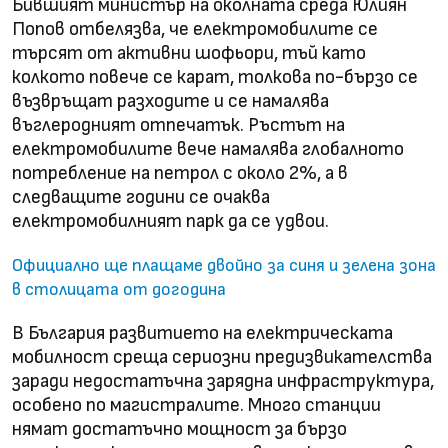
Бившият министър на околната среда Юлиян
Попов отбелязва, че електромобилите се
търсят от активни шофьори, тъй като
колкото повече се карат, толкова по-бързо се
възвръщат разходите и се намалява
въглеродният отпечатък. Ръстът на
електромобилите вече намалява глобалното
потребление на петрол с около 2%, а в
следващите години се очаква
електромобилният парк да се удвои.
Официално ще плащаме двойно за синя и зелена зона
в столицата от догодина
В България развитието на електрическата
мобилност среща сериозни предизвикателства
заради недостатъчна зарядна инфраструктура,
особено по магистралите. Много станции
нямат достатъчно мощност за бързо