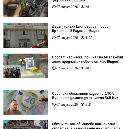
зад волана в София
07 август 2026
68
Деца заснеха как пребиват свой
връстник в Радомир (видео)
07 август 2026
1135
Побоят над мъжа, починал на Младежкия
хълм, продължил повече от час (видео)
07 август 2026
4026
Обвиниха областния лидер на ДПС в
Бургас по делото за схемата във ВиК
07 август 2026
318
Евтим Милошев: Липсва национална
стратегия за развитие на културата