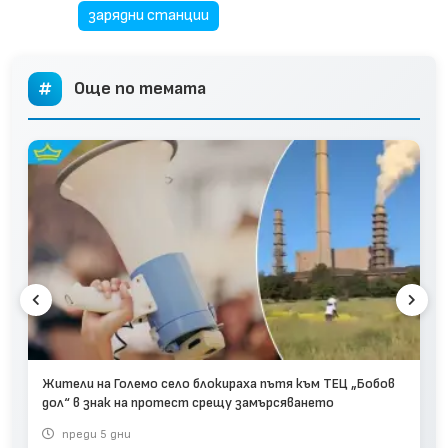
зарядни станции
Още по темата
Жители на Големо село блокираха пътя към ТЕЦ „Бобов
дол“ в знак на протест срещу замърсяването
преди 5 дни