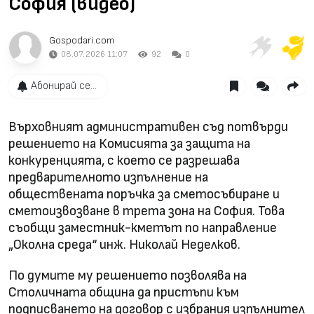
София (видео)
Gospodari.com
08.07.2026 11:07
92
0
Абонирай се...
Върховният административен съд потвърди
решението на Комисията за защита на
конкуренцията, с което се разрешава
предварителното изпълнение на
обществената поръчка за сметосъбиране и
сметоизвозване в трета зона на София. Това
съобщи заместник-кметът по направление
„Околна среда“ инж. Николай Неделков.
По думите му решението позволява на
Столичната община да пристъпи към
подписването на договор с избрания изпълнител