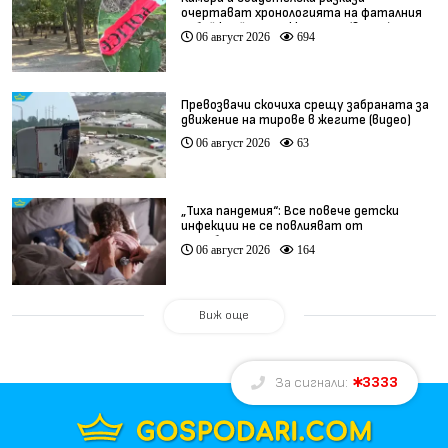
очертават хронологията на фаталния
побой край Младежкия хълм (видео)
06 август 2026
694
Превозвачи скочиха срещу забраната за
движение на тирове в жегите (видео)
06 август 2026
63
„Тиха пандемия“: Все повече детски
инфекции не се повлияват от
антибиотици
06 август 2026
164
Виж още
3333
За сигнали: