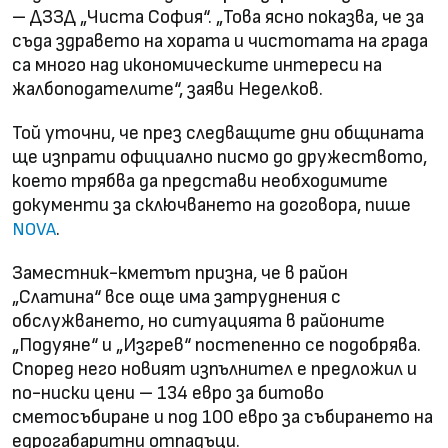
– ДЗЗД „Чиста София“. „Това ясно показва, че за
съда здравето на хората и чистотата на града
са много над икономическите интереси на
жалбоподателите“, заяви Неделков.
Той уточни, че през следващите дни общината
ще изпрати официално писмо до дружеството,
което трябва да представи необходимите
документи за сключването на договора, пише
.
NOVA
Заместник-кметът призна, че в район
„Слатина“ все още има затруднения с
обслужването, но ситуацията в районите
„Подуяне“ и „Изгрев“ постепенно се подобрява.
Според него новият изпълнител е предложил и
по-ниски цени – 134 евро за битово
сметосъбиране и под 100 евро за събирането на
едрогабаритни отпадъци.