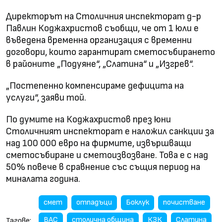
Директорът на Столичния инспекторат д-р
Павлин Коджахристов съобщи, че от 1 юли е
въведена временна организация с временни
договори, които гарантират сметосъбирането
в районите „Подуяне“, „Слатина“ и „Изгрев“.
„Постепенно компенсираме дефицита на
услуги“, заяви той.
По думите на Коджахристов през юни
Столичният инспекторат е наложил санкции за
над 100 000 евро на фирмите, извършващи
сметосъбиране и сметоизвозване. Това е с над
50% повече в сравнение със същия период на
миналата година.
смет
отпадъци
Боклук
почистване
ВАС
столична община
КЗК
Слатина
Тагове: