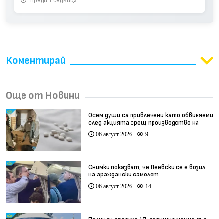
преди 1 седмица
Коментирай
Още от Новини
Осем души са привлечени като обвиняеми
след акцията срещ производство на
фентанил
06 август 2026
9
Снимки показват, че Пеевски се е возил
на граждански самолет
06 август 2026
14