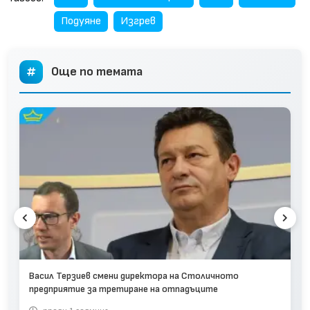
Подуяне
Изгрев
Още по темата
Васил Терзиев смени директора на Столичното
предприятие за третиране на отпадъците