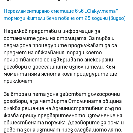
Нерегламентирано сметище във „Факултета“
тормози жители вече повече от 25 години (видео)
Неделков представи и информация за
останалите зони на столицата. За първа и
седма зона процедурите продължават да са
предмет на обжалвания, поради което
почистването се извършва по анексирани
договори с досегашните изпълнители. Към
момента няма яснота кога процедурите ще
приключат.
За втора и пета зона действат дългосрочни
договори, а за четвърта Столичната община
очаква решение на Административния съд по
жалба срещу предварителното изпълнение на
обществената поръчка. Договорите за осма и
девета зона изтичат през следващото лято.