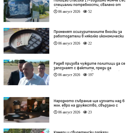
Полицаи спасиха 17-годишно момче със
специални потребности, свалено от
автобус
06 август 2026
52
Променят осигурителните вноски за
работодатели в няколко икономически
дейности
06 август 2026
22
Радев призова чуждите политици да се
запознаят с фактите, преди да
коментират случая в Банско (видео)
06 август 2026
197
Народното събрание ще изплати над 6
млн. евро на дружество, свързано с
Баневи
06 август 2026
23
Камери и свидетелски разкази