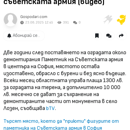
съветската армия (видео)
Gospodari.com
23.08.2025 12:45
391
0
Абонирай се...
Две години след поставянето на оградата около
демонтирания Паметник на Съветската армия
в центъра на София, мястото остава
изоставено, обрасло с бурени и без ясно бъдеще.
Всеки месец областната управа плаща 1300 лв.
за оградата на терена, а допълнително 10 000
лв. месечно се дават за съхранение на
демонтираните части от монумента в село
Лозен, съобщава
.
bTV
Търсят място, което да "приюти" фигурите от
паметника на Съветската армия в София