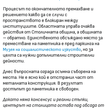
Процесът по окончателното премахване и
решението какво да се случи с
пространството е блокиран между
институциите. Областната управа очаква
действия от Столичната община, а общината
– обратно. Единственото обсъждано място за
преместване на паметника е пред паркинга на
, но за
Музея на социалистическото изкуство
целта са нужни допълнителни строителни
дейности.
Днес въпросната ограда осъмна съборена на
места. Не е ясно кой е отстранил част от
металната конструкция. В резултат
достъпът до паметника е свободен.
Докато няма консенсус и реални стъпки,
центърът на столицата остава под обсада от