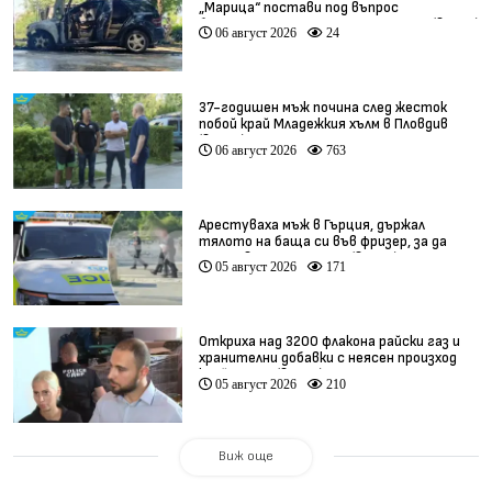
„Марица“ постави под въпрос
безопасността по магистралата (видео)
06 август 2026
24
37-годишен мъж почина след жесток
побой край Младежкия хълм в Пловдив
(видео)
06 август 2026
763
Арестуваха мъж в Гърция, държал
тялото на баща си във фризер, за да
получава пенсията му (видео)
05 август 2026
171
Откриха над 3200 флакона райски газ и
хранителни добавки с неясен произход
край София (видео)
05 август 2026
210
Виж още