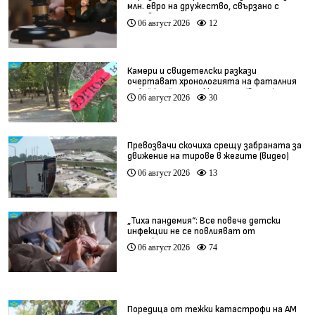
млн. евро на дружество, свързано с
Баневи
06 август 2026
12
Камери и свидетелски разкази
очертават хронологията на фаталния
побой край Младежкия хълм (видео)
06 август 2026
30
Превозвачи скочиха срещу забраната за
движение на тирове в жегите (видео)
06 август 2026
13
„Тиха пандемия“: Все повече детски
инфекции не се повлияват от
антибиотици
06 август 2026
74
Поредица от тежки катастрофи на АМ