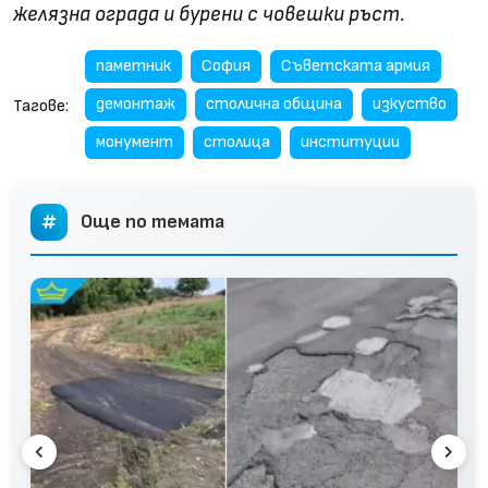
желязна ограда и бурени с човешки ръст.
паметник
София
Съветската армия
демонтаж
столична община
изкуство
Тагове:
монумент
столица
институции
Още по темата