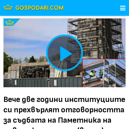
Play
Video
Вече две години институциите
си прехвърлят отговорността
за съдбата на Паметника на