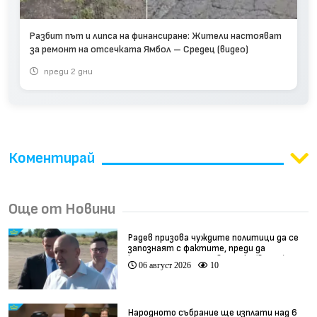
Разбит път и липса на финансиране: Жители настояват
за ремонт на отсечката Ямбол – Средец (видео)
преди 2 дни
Коментирай
Още от Новини
Радев призова чуждите политици да се
запознаят с фактите, преди да
коментират случая в Банско (видео)
06 август 2026
10
Народното събрание ще изплати над 6