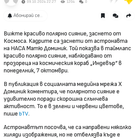
09.10.2024 22:27
1204
0
Абонирай се...
Вижте красиво полярно сияние, заснето от
Космоса. Кадрите са заснети от астронавта
на НАСА Матю Доминик. Той показва в таймлапс
красиво полярно сияние, наблюдавано от
прозореца на космическия кораб „Индевър“ в
понеделник, 7 октомври.
В публикация в социалната медийна мрежа X
Доминик коментира, че полярното сияние е
удивително поради скорошна слънчева
активност. То е в зелени и червени цветове,
пише
.
bTV
Астронавтът посочва, че са направени няколко
хиляди изображения, но не отбелязва къде е