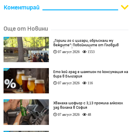
Коментирай
Още от Новини
„Горили го с цигари, обръснали му
веждите“: Побойниците от Пловдив
остават в ареста (видео)
07 август 2026
1553
Ето кой град е шампион по консумация на
бира в България
07 август 2026
116
Хванаха шофьор с 3,13 промила алкохол
зад волана в София
07 август 2026
48