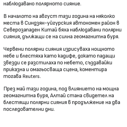
наблюдавано полярното сияние.
В началото на август тази година на няколко
места в Синдзян-уйгурския автономен район в
Северозападен Китай бяха наблюдавани полярни
сияния, дължащи се на силна геомагнитна буря.
Червени полярни сияния изрисуваха нощното
небе и блестяха като кадифе, докато падащи
звезди се разстилаха по небето, създавайки
приказна и омагьосваща сцена, коментира
тогава
.
Reuters
През май тази година, под влиянието на мощна
геомагнитна буря, Алтай стана свидетел на
блестящи полярни сияния в продължение на два
последователни дни.