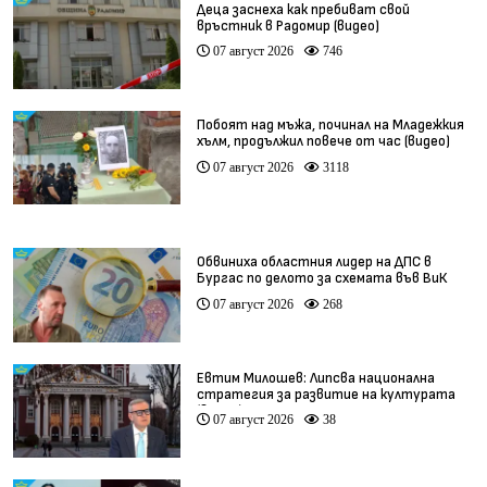
Деца заснеха как пребиват свой
връстник в Радомир (видео)
07 август 2026
746
Побоят над мъжа, починал на Младежкия
хълм, продължил повече от час (видео)
07 август 2026
3118
Обвиниха областния лидер на ДПС в
Бургас по делото за схемата във ВиК
07 август 2026
268
Евтим Милошев: Липсва национална
стратегия за развитие на културата
(видео)
07 август 2026
38