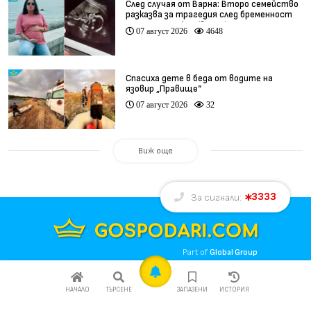
След случая от Варна: Второ семейство
разказва за трагедия след бременност
при същия лекар (видео)
07 август 2026
4648
Спасиха дете в беда от водите на
язовир „Правище“
07 август 2026
32
Виж още
3333
За сигнали:
Part of
Global Group
НАЧАЛО
ТЪРСЕНЕ
ЗАПАЗЕНИ
ИСТОРИЯ
За нас
Екип
Реклама
Контакти