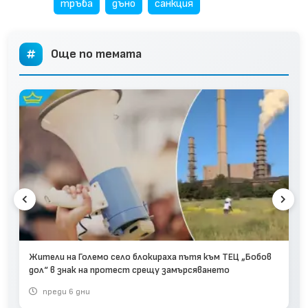
тръба
дъно
санкция
Още по темата
Жители на Големо село блокираха пътя към ТЕЦ „Бобов
дол“ в знак на протест срещу замърсяването
преди 6 дни