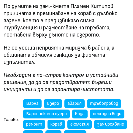
По думите на зам.-кмета Пламен Китипов
причината е преминаване на кораб с дълбоко
газене, което е предизвикало силна
турбуленция и разместване на тръбата,
поставена върху дъното на езерото.
Не се усеща неприятна миризма в района, а
общината обмисля санкция за фирмата-
изпълнител.
Необходим е по-строг контрол и устойчиви
решения, за да се предотвратят бъдещи
инциденти и да се гарантира чистотата.
Варна
Езеро
авария
тръбопровод
Варненското езеро
вода
отходни води
Тагове:
ремонт
кораб
екология
замърсяване