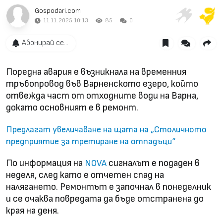
Gospodari.com
11.11.2025 10:13
85
0
Абонирай се...
Поредна авария е възникнала на временния
тръбопровод във Варненското езеро, който
отвежда част от отходните води на Варна,
докато основният е в ремонт.
Предлагат увеличаване на щата на „Столичното
предприятие за третиране на отпадъци“
По информация на
сигналът е подаден в
NOVA
неделя, след като е отчетен спад на
налягането. Ремонтът е започнал в понеделник
и се очаква повредата да бъде отстранена до
края на деня.