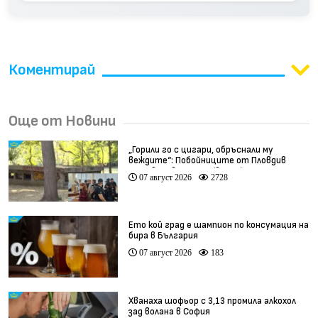
Коментирай
Още от Новини
„Горили го с цигари, обръснали му
веждите“: Побойниците от Пловдив
остават в ареста (видео)
07 август 2026
2728
Ето кой град е шампион по консумация на
бира в България
07 август 2026
183
Хванаха шофьор с 3,13 промила алкохол
зад волана в София