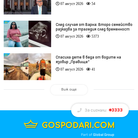
(видео)
07 август 2026
54
След случая от Варна: Второ семейство
разказва за трагедия след бременност
при същия лекар (видео)
07 август 2026
5373
Спасиха дете в беда от водите на
язовир „Правище“
07 август 2026
41
Виж още
3333
За сигнали:
Part of
Global Group