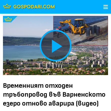
Play
Video
Временният отходен
тръбопровод във Варненското
езеро отново аварира (видео)