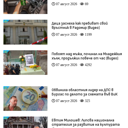
07 август 2026
69
Деца заснеха как пребиват свой
връстник в Радомир (видео)
07 август 2026
1199
Побоят над мъжа, починал на Младежкия
хълм, продължил повече от час (видео)
07 август 2026
4292
Обвиниха областния лидер на ДПС в
Бургас по делото за схемата във ВиК
07 август 2026
325
Евтим Милошев: Липсва национална
стратегия за развитие на културата