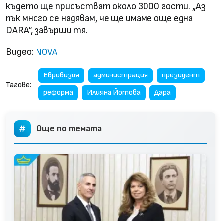
където ще присъстват около 3000 гости. „Аз
пък много се надявам, че ще имаме още една
DARA“, завърши тя.
Видео:
NOVA
Евровизия
администрация
президент
Тагове:
реформа
Илияна Йотова
Дара
Още по темата