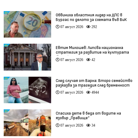
Обвиниха областния лидер на ДПС в
Бургас по делото за схемата във ВиК
07 август 2026
292
Евтим Милошев: Липсва национална
стратегия за развитие на културата
(видео)
07 август 2026
42
След случая от Варна: Второ семейство
разказва за трагедия след бременност
при същия лекар (видео)
07 август 2026
4944
Спасиха дете в беда от водите на
язовир „Правище“
07 август 2026
34