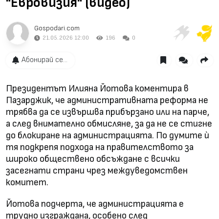
"Евровизия" (видео)
Gospodari.com
21.05.2026 12:00
196
0
Абонирай се...
Президентът Илияна Йотова коментира в
Пазарджик, че административната реформа не
трябва да се извършва прибързано или на парче,
а след внимателно обмисляне, за да не се стигне
до блокиране на администрацията. По думите ѝ
тя подкрепя подхода на правителството за
широко обществено обсъждане с всички
засегнати страни чрез междуведомствен
комитет.
Йотова подчерта, че администрацията е
трудно изграждана, особено след