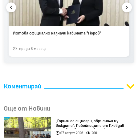
Йотова официално назначи кабинета "Гюров"
преди 5 месеца
Коментирай
Още от Новини
„Горили го с цигари, обръснали му
веждите“: Побойниците от Пловдив
остават в ареста (видео)
07 август 2026
2001