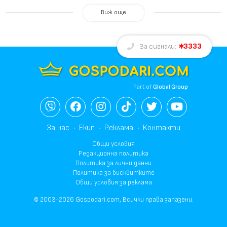
Виж още
3333
За сигнали:
Part of
Global Group
За нас
Екип
Реклама
Контакти
Общи условия
Редакционна политика
Политика за лични данни
Политика за бисквитките
Общи условия за реклама
© 2003-2026 Gospodari.com, Всички права запазени.