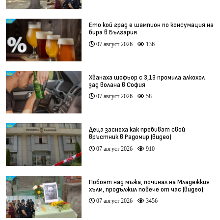
Ето кой град е шампион по консумация на
бира в България
07 август 2026
136
Хванаха шофьор с 3,13 промила алкохол
зад волана в София
07 август 2026
58
Деца заснеха как пребиват свой
връстник в Радомир (видео)
07 август 2026
910
Побоят над мъжа, починал на Младежкия
хълм, продължил повече от час (видео)
07 август 2026
3456