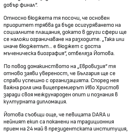
добър финал“.
Относно бюджета тя посочи, че основен
приоритет трябва да бъде осигуряването на
социалните плащания, докато в други сфери ще
се наложи ограничаване на разходите. „Така или
иначе бюджетът… е бюджет с доста
мъченическа биография“, отбеляза Йотова.
По повод домакинството на „Евровизия“ тя
отново заяви увереност, че България ще се
справи успешно с организацията. Според нея
важна роля има вицепремиерът Иво Христов
заради своя международен опит и познания в
културната дипломация.
Йотова съобщи още, че певицата DARA и
нейният екип са поканени на традиционния
прием на 24 май в президентската институция,