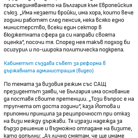
присъединяването на България към Европейския
съюз. „Има незаети бройки, има хора, които вече
години работят след пенсия, нека всяко едно
министерство, всеки един сектор в
бюджетната сфера да си направи своята
оценка“, посочи тя. Според нея такъв подход би
осигурил и по-широка политическа подкрепа.
Кабинетът създава съвет за реформа в
държавната администрация (видео)
По темата за визовия режим със САЩ
президентът заяви, че България има основание
да поставя своите претенции. „Този въпрос е на
трупчета от доста години“, каза Йотова и
припомни принципа за реципрочност при отказ
на визи между държави. Тя изрази надежда за
бързо решение и възможно отпадане на визите,
като допълни: „Аз лично смятам, че ще имаме